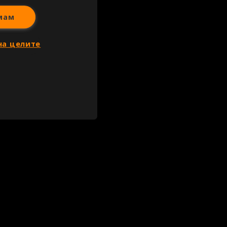
мам
на целите
и статии, репортажи, интервюта и други текстови, графични и видео