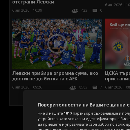
отстрани Левски
6 авг 2026 | 10
6 авг 2026 | 10:39
423
0
ЦСКА търс
Левски прибира огромна сума, ако
пристани
достигне до битката с АЕК
6 авг 2026 | 08
6 авг 2026 | 09:26
8583
7
Поверителността на Вашите данни е 
Ние и нашите
1017
партньори съхраняваме и пол
устройство, като уникални идентификатори в биск
да приемете и управлявате своя избор по всяко в
предпочитания“, включително правото си да възра