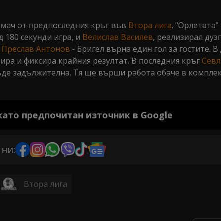
 мач от предпоследния кръг във
Втора лига
. "Орлетата"
д 180 секунди игра, и
Велислав Василев
, реализирал дузп
а
Преслав Антонов
- Бригел върна един гол за гостите. 
зира и фиксира крайния резултат. В последния кръг
Севл
ъде задължителна. Тя ще върши работа обаче в комплек
 като предпочитан източник в Google
 ни:
Втора лига