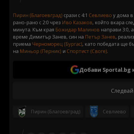
Пирин (Благоевград)
срази с 4:1
Севлиево
у дома в
рано-рано с 2:0 чрез
Иво Казаков
, който вкара сле
минута. Към края
Божидар Малинов
направи 3:0, 
време Димитър Занев, син на
Петър Занев
, реали
приема
Черноморец (Бургас)
, като победата ще б
на
Миньор (Перник)
и
Спортист (Своге)
.
Добави Sportal.bg
Следвай
Пирин (Благоевград)
Севлиево