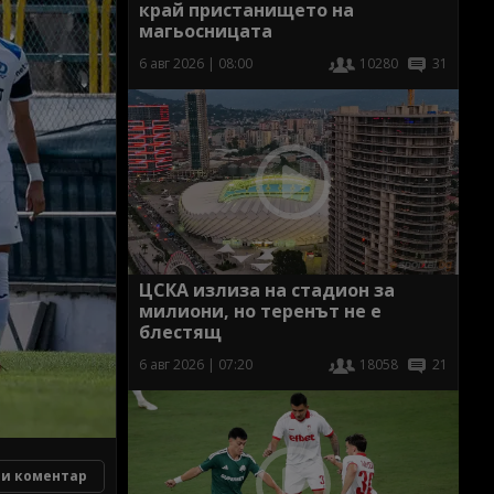
край пристанището на
магьосницата
6 авг 2026 | 08:00
10280
31
ЦСКА излиза на стадион за
милиони, но теренът не е
блестящ
6 авг 2026 | 07:20
18058
21
и коментар