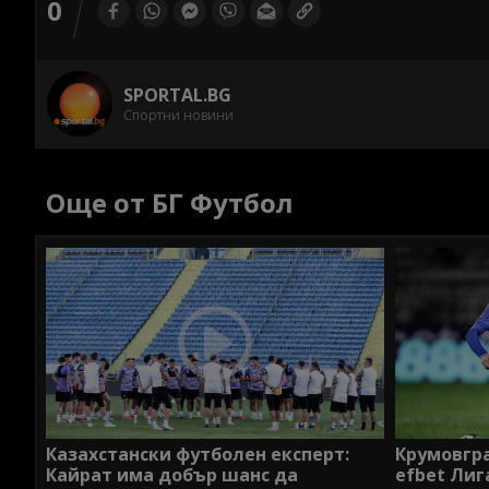
0
SPORTAL.BG
Спортни новини
Още от БГ Футбол
Казахстански футболен експерт:
Крумовгра
Кайрат има добър шанс да
efbet Лиг