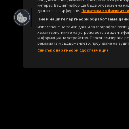
интерес. Вашият избор ще бъде оповестен на на
данните за сърфиране.
Политика за бисквитк
Ние и нашите партньори обработваме данни
Използване на точни данни за географско пози
характеристиките на устройството за идентифи
информация на устройство. Персонализирана р
рекламата и съдържанието, проучване на аудит
Списък с партньори (доставчици)
Copyright © 2007-2026 Агенция Спортал. Всички права запазени.
Този уебсайт е собственост на
Sportal Media Group
За нас
Екип
За рекламa
Общи условия
Етични правила на НС
Съдържанието на този уеб сайт и технологиите, използвани в него, 