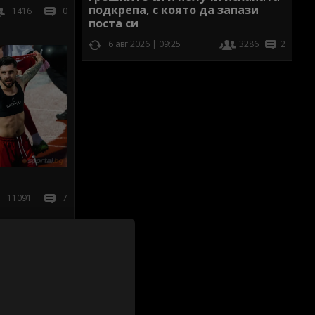
подкрепа, с която да запази
1416
0
поста си
6 авг 2026 | 09:25
3286
2
11091
7
иж всички