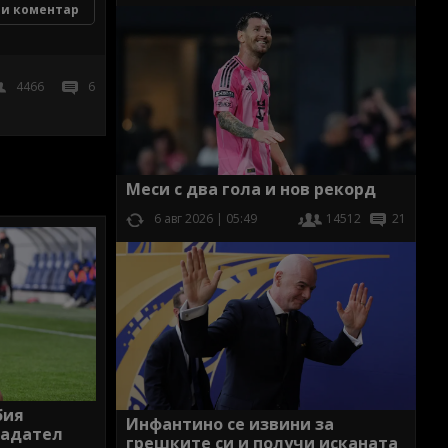
и коментар
4466
6
Меси с два гола и нов рекорд
6 авг 2026 | 05:49
14512
21
бия
Инфантино се извини за
падател
грешките си и получи исканата