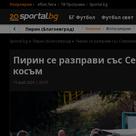
Популярни
»
efbet Лига
ТВ Програма
Sportal.bg
БГ Футбол
Футбол свят
Пирин (Благоевград)
Новини
Фотогалерии
Sportal.bg
Пирин (Благоевград)
Пирин се разправи със Севлиево
Пирин се разправи със С
косъм
15 май 2026 | 20:37