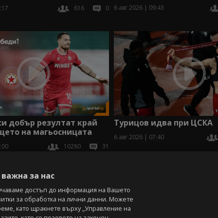
6 авг 2026 | 09:43
:17
616
0
и добър резултат край
Турицов идва при ЦСКА
щето на магьосницата
6 авг 2026 | 07:40
:00
10280
31
В
важна за нас
учаваме достъп до информация на Вашето
витки за обработка на лични данни. Можете
реме, като щракнете върху „Управление на
зите, като се позовете на законен