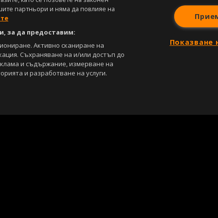
шите партньори и няма да повлияе на
Прие
ите
, за да предоставим:
Показване 
циониране. Активно сканиране на
кация. Съхраняване на и/или достъп до
еклама и съдържание, измерване на
орията и разработване на услуги.
С
Лични данни
Управление на предпочитания
са под закрила на Закона за авторското право и сродните му права. Всичк