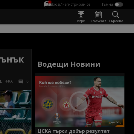
Вход / Регистрирай се
Игри
LiveScore
Търсене
тънък
Водещи Новини
4466
6
ЦСКА търси добър резултат