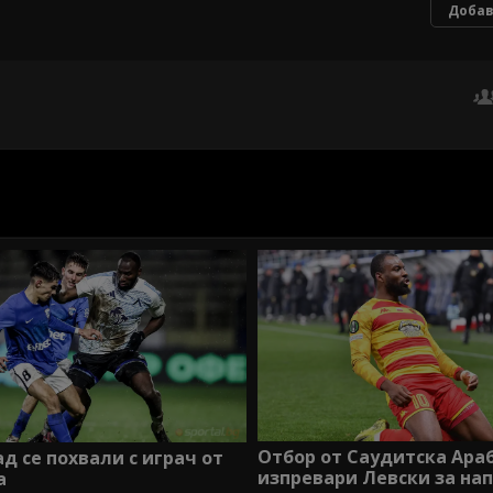
Добав
Отбор от Саудитска Ара
д се похвали с играч от
изпревари Левски за на
а