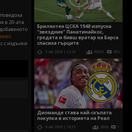
 поведоха
а в 20-ата
Брилянтен ЦСКА 1948 изпусна
В добавеното
“звездния" Панатинайкос,
иево
гредата и бивш вратар на Барса
спасиха гърците
с с издънки
5 авг 2026 | 23:23
90567
453
Диоманде става най-скъпата
покупка в историята на Реал
6 авг 2026 | 10:33
3806
1