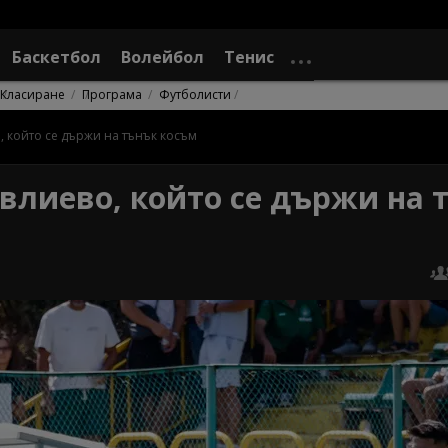
Баскетбол
Волейбол
Тенис
Класиране
Програма
Футболисти
, който се държи на тънък косъм
евлиево, който се държи на 