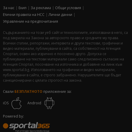
За нас
Екип
За рекламa
Общи условия
Етични правила на НСС
Лични данни
Управление на предпочитания
Съдържанието на този уеб сайт и технологиите, използвани в него, са
под закрила на Закона за авторското право и сродните му права.
Всички статии, репортажи, интервюта и други текстови, графични и
видео материали, публикувани в сайта, са собственост на Агенция
Спортал, освен ако изрично е посочено друго. Допуска се
публикуване на текстови материали само след писмено съгласие на
Агенция Спортал, посочване на източника и добавяне на линк към
www.sportal.bg. Използването на графични и видео материали,
публикувани в сайта, е строго забранено. Нарушителите ще бъдат
санкционирани с цялата строгост на закона.
Свали
БЕЗПЛАТНОТО
приложение за:
iOS
Android
Powered by: