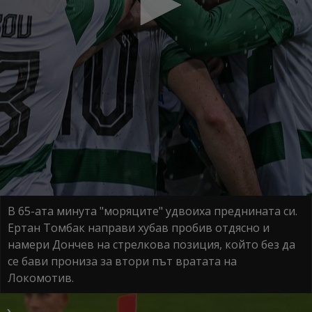
В 65-ата минута "моряците" удвоиха преднината си.
Ертан Томбак направи хубав пробив отдясно и
намери Дончев на стрелкова позиция, който без да
се бави прониза за втори път вратата на
Локомотив.