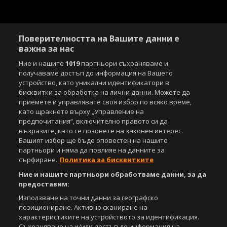
Поверителността на Вашите данни е
важна за нас
Ние и нашите
1019
партньори съхраняваме и
получаваме достъп до информация на Вашето
устройство, като уникални идентификатори в
бисквитки за обработка на лични данни. Можете да
приемете и управлявате своя избор по всяко време,
като щракнете върху „Управление на
предпочитания“, включително правото си да
възразите, като се позовете на законен интерес.
Вашият избор ще бъде оповестен на нашите
партньори и няма да повлияе на данните за
сърфиране.
Политика за бисквитките
Ние и нашите партньори обработваме данни, за да
предоставим:
Използване на точни данни за географско
позициониране. Активно сканиране на
характеристиките на устройството за идентификация.
Съхраняване на и/или достъп до информация на