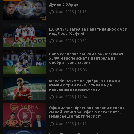
Дунав 0:0 Арда
8 авг 2026 | 21:15
ЦСКА 1948 загря за Панатинайкос с бой
над Локо (София)
8 авг 2026 | 20:53
Нова сериозна санкция за Левски от
УЕФА, европейската централа не
одобри транспарант
8 авг 2026 | 16:06
Макаби: Бяхме по-добри, а ЦСКА ни
ужили с три атаки, отиваме да
направим невъзможното
8 авг 2026 | 17:04
Официално: Арсенал направи втория
си най-скъп трансфер в историята,
Гимараеш е “артилерист”
8 авг 2026 | 14:12