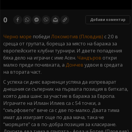
0
seconds
0
Добави коментар
of
0
seconds
Черно море
победи
Локомотив (Пловдив)
с 2:0 в
среща от групата, бореща за място на баража за
европейските клубни турнири. И двете попадения
бяха дело на играчи с име Асен.
Чандъров
откри
малко преди почивката, а
Дончев
удвои в средата
на втората част.
С успеха си днес варненци успяха да изпреварат
днешния си съперник на първата позиция в битката,
която дава шанс за участие в баража за Европа.
Играчите на Илиан Илиев са с 54 точки, а
“смърфовете” вече са с две по-малко. Двата тима
имат да изиграят още по два мача, така че
“моряците” са в по-добра позиция за класиране.
Другите два тима в групата - Арда и Ботев (Пловдив)