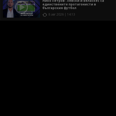
Нико Петров: Левски и Веласкес са
единствените протагонисти в
българския футбол
8 авг 2026 | 14:13