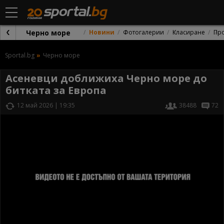
Черно море
Новини
Фотогалерии
Класиране
Пр
Sportal.bg
Черно море
Асеневци доближиха Черно море до
битката за Европа
12 май 2026 | 19:35
38488
72