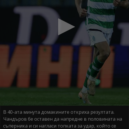
В 40-ата минута домакините откриха резултата.
Чандъров бе оставен да напредне в половината на
съперника и си нагласи топката за удар, който се