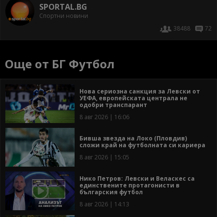
SPORTAL.BG
Спортни новини
38488
72
Още от БГ Футбол
Нова сериозна санкция за Левски от
УЕФА, европейската централа не
одобри транспарант
8 авг 2026 | 16:06
Бивша звезда на Локо (Пловдив)
сложи край на футболната си кариера
8 авг 2026 | 15:05
Нико Петров: Левски и Веласкес са
единствените протагонисти в
българския футбол
8 авг 2026 | 14:13