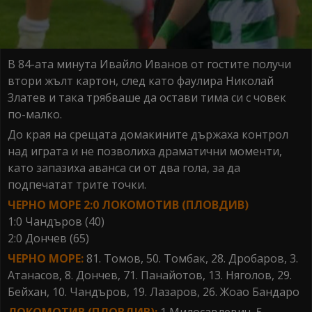
В 84-ата минута Ивайло Иванов от гостите получи
втори жълт картон, след като фаулира Николай
Златев и така трябваше да остави тима си с човек
по-малко.
До края на срещата домакините държаха контрол
над играта и не позволиха драматични моменти,
като запазиха аванса си от два гола, за да
подпечатат трите точки.
ЧЕРНО МОРЕ 2:0 ЛОКОМОТИВ (ПЛОВДИВ)
1:0 Чандъров (40)
2:0 Дончев (65)
ЧЕРНО МОРЕ:
81. Томов, 50. Томбак, 28. Дробаров, 3.
Атанасов, 8. Дончев, 71. Панайотов, 13. Няголов, 29.
Бейхан, 10. Чандъров, 19. Лазаров, 26. Жоао Бандаро
ЛОКОМОТИВ (ПЛОВДИВ):
1 Милосавлевич, 5.