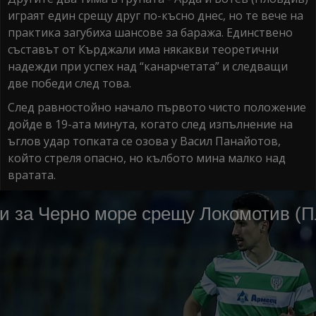
играят един срещу друг по-късно днес, но те вече на
практика загубиха шансове за баража. Единствено
съставът от Кърджали има някакви теоретични
надежди при успех над “канарчетата” и следващи
две победи след това.
След равностойно начало първото чисто положение
дойде в 19-ата минута, когато след изпълнение на
ъглов удар топката се озова у Васил Панайотов,
който стреля опасно, но кълбото мина малко над
вратата.