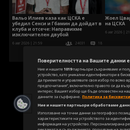
Вальо Илиев каза как ЦСКА е
Жоел Цва
убедил Сенси и Гбамин да дойдат в
на ЦСКА
клуба и отсече: Направихме
6 авг 2026 | 21
изключителен двубой
6 авг 2026 | 21:59
24031
18
Поверителността на Вашите данни е 
Ние и нашите
1019
партньори съхраняваме и пол
устройство, като уникални идентификатори в биск
да приемете и управлявате своя избор по всяко в
предпочитания“, включително правото си да възра
интерес. Вашият избор ще бъде оповестен на на
данните за сърфиране.
Политика за бисквитк
Ние и нашите партньори обработваме данни
Използване на точни данни за географско пози
характеристиките на устройството за идентифи
информация на устройство. Персонализирана р
рекламата и съдържанието, проучване на аудит