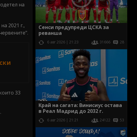
годетел на
на 2021 г.,
Сенси предупреди ЦСКА за
червените".
реванша
6 авг 2026 | 21:23
31666
28
вски
 които 33
Край на сагата: Винисиус остава
в Реал Мадрид до 2032 г.
.
6 авг 2026 | 21:21
24122
53