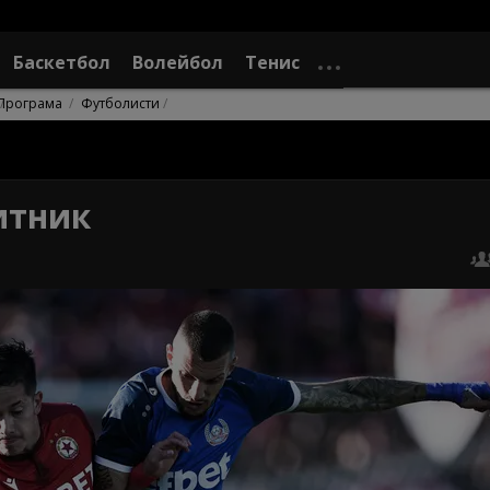
Баскетбол
Волейбол
Тенис
Програма
Футболисти
итник