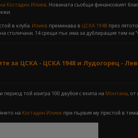
на
Костадин Илиев
. Новината съобщи финансовият бла
ежи.
той в клуба.
Илиев
преминава в
ЦСКА 1948
през лятото 
на столичани. 14 срещи пък има за дублиращия тим на "
е за ЦСКА - ЦСКА 1948 и Лудогорец - Ле
ози период той изигра 100 двубоя с екипа на
Монтана
, от
вянето на
Костадин Илиев
при първия му престой в тима