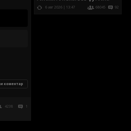
6 авг 2026 | 13:47
68045
92
и коментар
4238
1