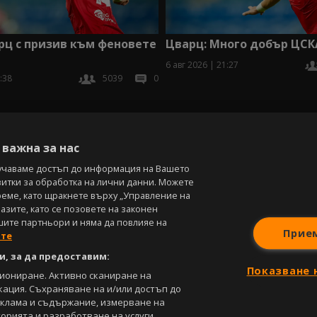
рц с призив към феновете
Цварц: Много добър ЦСК
6 авг 2026 | 21:27
:38
5039
0
В
важна за нас
учаваме достъп до информация на Вашето
витки за обработка на лични данни. Можете
реме, като щракнете върху „Управление на
зите, като се позовете на законен
шите партньори и няма да повлияе на
Прие
ите
, за да предоставим:
Показване 
циониране. Активно сканиране на
кация. Съхраняване на и/или достъп до
еклама и съдържание, измерване на
орията и разработване на услуги.