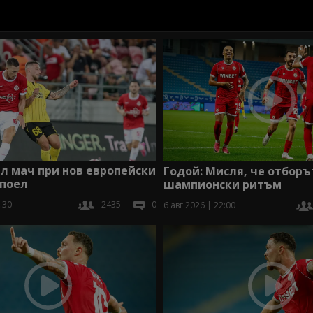
ял мач при нов европейски
Годой: Мисля, че отборъ
Апоел
шампионски ритъм
:30
2435
0
6 авг 2026 | 22:00