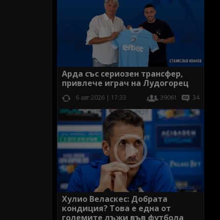
Арда със сериозен трансфер,
привлече играч на Лудогорец
6 авг 2026 | 17:33
39061
34
Хулио Веласкес: Добрата
кондиция? Това е една от
големите лъжи във футбола