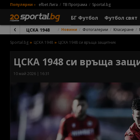
Популярни
»
efbet Лига
ТВ Програма
Sportal.bg
БГ Футбол
Футбол свят
ЦСКА 1948
Новини
Фотогалерии
Класиране
Sportal.bg
ЦСКА 1948
ЦСКА 1948 си връща защитник
ЦСКА 1948 си връща защ
10 май 2026 | 16:31