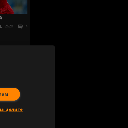
А
2620
4
иж всички
мам
на целите