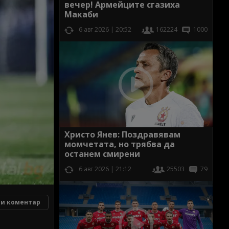
вечер! Армейците сгазиха
Макаби
6 авг 2026 | 20:52
162224
1000
Христо Янев: Поздравявам
момчетата, но трябва да
останем смирени
6 авг 2026 | 21:12
25503
79
и коментар