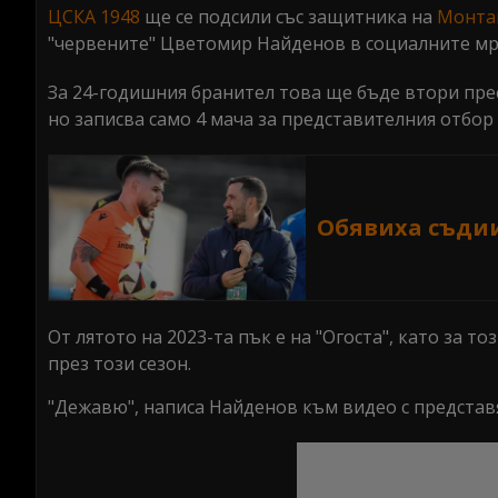
ЦСКА 1948
ще се подсили със защитника на
Монта
"червените" Цветомир Найденов в социалните мр
За 24-годишния бранител това ще бъде втори прес
но записва само 4 мача за представителния отбор 
Обявиха съдиит
От лятото на 2023-та пък е на "Огоста", като за т
през този сезон.
"Дежавю", написа Найденов към видео с предста