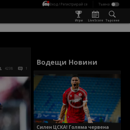
Вход / Регистрирай се
Игри
LiveScore
Търсене
Водещи Новини
4238
1
Силен ЦСКА! Голяма червена