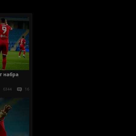
т набра
6344
16