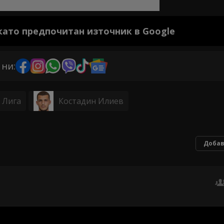
 като предпочитан източник в Google
 ни:
t Лига
Костадин Илиев
Добав