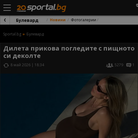
Булевард
Новини
Фотогалерии
Sportal.bg
Булевард
Дилета прикова погледите с пищното
си деколте
8 май 2026 | 18:34
5279
1