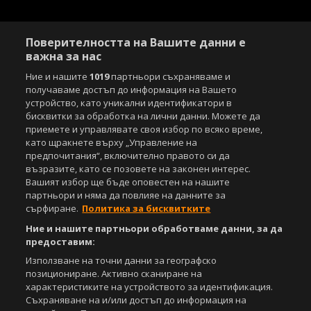
Поверителността на Вашите данни е
важна за нас
Ние и нашите
1019
партньори съхраняваме и
получаваме достъп до информация на Вашето
Copyright © 2007-2026 Агенция Спортал. Всички права запазени.
устройство, като уникални идентификатори в
Този уебсайт е собственост на
Sportal Media Group
бисквитки за обработка на лични данни. Можете да
приемете и управлявате своя избор по всяко време,
За нас
Екип
За рекламa
Общи условия
като щракнете върху „Управление на
Етични правила на НСС
Лични данни
предпочитания“, включително правото си да
Управление на предпочитания
възразите, като се позовете на законен интерес.
Вашият избор ще бъде оповестен на нашите
Съдържанието на този уеб сайт и технологиите, използвани в него, са
партньори и няма да повлияе на данните за
под закрила на Закона за авторското право и сродните му права.
сърфиране.
Политика за бисквитките
Всички статии, репортажи, интервюта и други текстови, графични и
Ние и нашите партньори обработваме данни, за да
видео материали, публикувани в сайта, са собственост на Агенция
предоставим:
Спортал, освен ако изрично е посочено друго. Допуска се
публикуване на текстови материали само след писмено съгласие на
Използване на точни данни за географско
Агенция Спортал, посочване на източника и добавяне на линк към
позициониране. Активно сканиране на
www.sportal.bg. Използването на графични и видео материали,
характеристиките на устройството за идентификация.
публикувани в сайта, е строго забранено. Нарушителите ще бъдат
Съхраняване на и/или достъп до информация на
санкционирани с цялата строгост на закона.