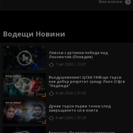
Виж всички
Водещи Новини
Левски с рутинна победа над
Локомотив (Пловдив)
7 авг 2026 | 23:07
Въодушевеният ЦСКА 1948 ще търси
нов добър резултат срещу Локо (Сф) в
"Надежда"
8 авг 2026 | 07:05
Дунав търси първи точки след
завръщането си в елита
8 авг 2026 | 07:29
Веласкес: По време на сезона ще