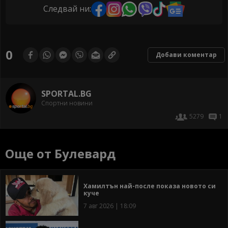
Следвай ни:
0
Добави коментар
SPORTAL.BG
Спортни новини
5279
1
Още от Булевард
Хамилтън най-после показа новото си
куче
7 авг 2026 | 18:09