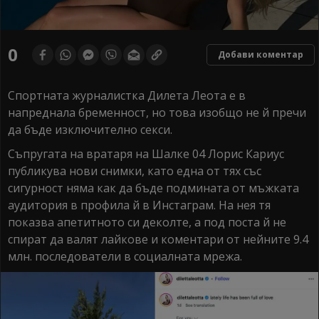
0
Добави коментар
Спортната журналистка Дилета Леота е в
напреднала бременност, но това изобщо не й пречи
да бъде изключително секси.
Съпругата на вратаря на Шалке 04 Лорис Кариус
публикува нови снимки, като една от тях със
сигурност няма как да бъде подмината от мъжката
аудитория в профила й в Инстаграм. На нея тя
показва апетитното си деколте, а под поста й не
спират да валят лайкове и коментари от нейните 9.4
млн. последователи в социалната мрежа.