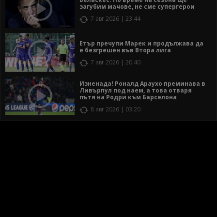
загубим мачове, не сме супергерои
7 авг 2026 | 23:44
Етър пречупи Марек и продължава да
е безгрешен във Втора лига
7 авг 2026 | 20:40
Изненада! Роналд Араухо преминава в
Ливърпул под наем, а това отваря
пътя на Родри към Барселона
8 авг 2026 | 03:20