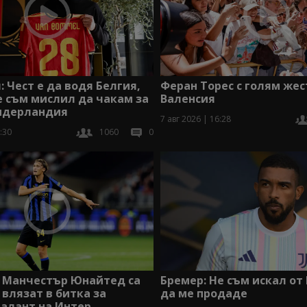
: Чест е да водя Белгия,
Феран Торес с голям жес
 съм мислил да чакам за
Валенсия
Нидерландия
7 авг 2026 | 16:28
:30
1060
0
и Манчестър Юнайтед са
Бремер: Не съм искал от
 влязат в битка за
да ме продаде
алант на Интер