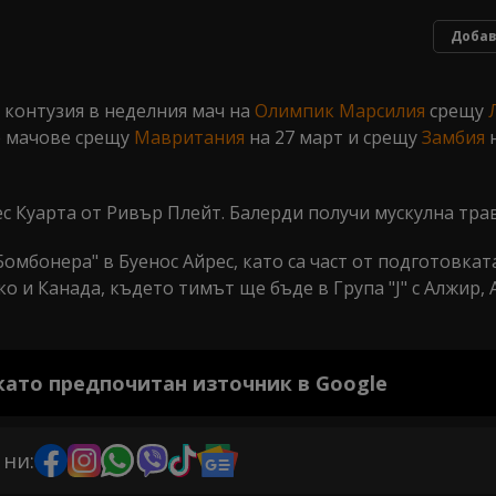
Добав
 контузия в неделния мач на
Олимпик
Марсилия
срещу
е мачове срещу
Мавритания
на 27 март и срещу
Замбия
н
с Куарта от Ривър Плейт. Балерди получи мускулна тра
омбонера" в Буенос Айрес, като са част от подготовкат
и Канада, където тимът ще бъде в Група "J" с Алжир, 
 като предпочитан източник в Google
 ни: