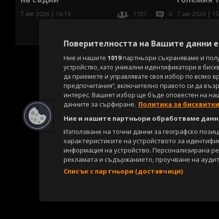
7 авг 2026 | 16:18
1551
0
7 авг 2026 | 15
Поверителността на Вашите данни е 
Ние и нашите
1019
партньори съхраняваме и пол
устройство, като уникални идентификатори в биск
да приемете и управлявате своя избор по всяко в
предпочитания“, включително правото си да възра
интерес. Вашият избор ще бъде оповестен на на
данните за сърфиране.
Политика за бисквитк
Ние и нашите партньори обработваме данни
Използване на точни данни за географско пози
характеристиките на устройството за идентифи
информация на устройство. Персонализирана р
рекламата и съдържанието, проучване на аудит
Списък с партньори (доставчици)