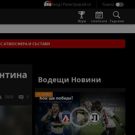
Вход / Регистрирай се
Игри
LiveScore
Търсене
" С АТМОСФЕРА И СЪСТАВИ
ентина
Водещи Новини
2839
0