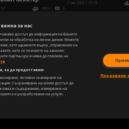
7 авг 2026 | 15:18
:37
6814
0
В
важна за нас
учаваме достъп до информация на Вашето
витки за обработка на лични данни. Можете
реме, като щракнете върху „Управление на
зите, като се позовете на законен
шите партньори и няма да повлияе на
Прие
ите
, за да предоставим:
Показване 
циониране. Активно сканиране на
кация. Съхраняване на и/или достъп до
еклама и съдържание, измерване на
орията и разработване на услуги.