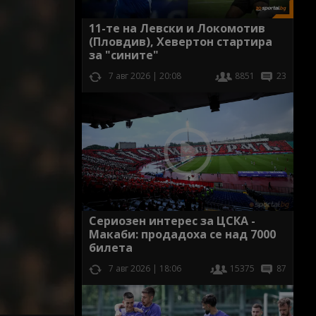
11-те на Левски и Локомотив
(Пловдив), Хевертон стартира
за "сините"
7 авг 2026 | 20:08
8851
23
Сериозен интерес за ЦСКА -
Макаби: продадоха се над 7000
билета
7 авг 2026 | 18:06
15375
87