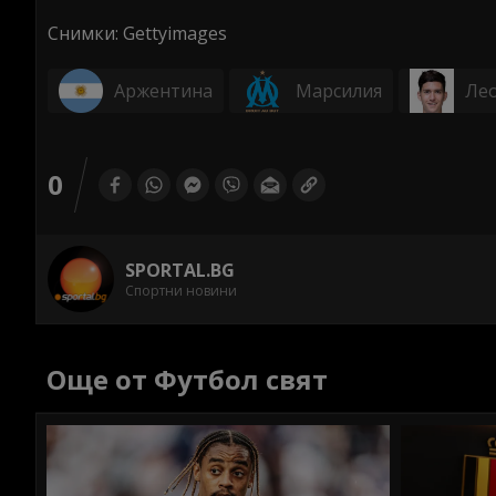
Снимки: Gettyimages
Аржентина
Марсилия
Ле
0
SPORTAL.BG
Спортни новини
Още от Футбол свят