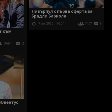
Ливърпул с първа оферта за
Брадли Баркола
7 авг 2026 | 16:54
7457
8
т към
3694
2
 Ювентус