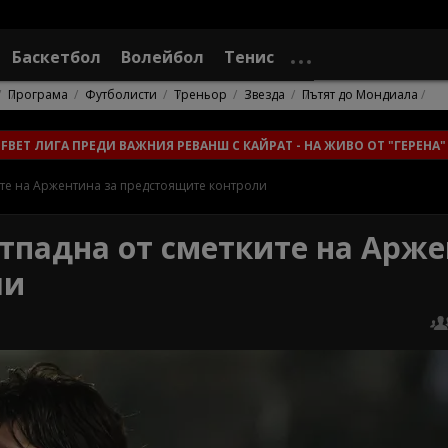
Баскетбол
Волейбол
Тенис
Програма
Футболисти
Треньор
Звезда
Пътят до Мондиала
FBET ЛИГА ПРЕДИ ВАЖНИЯ РЕВАНШ С КАЙРАТ - НА ЖИВО ОТ "ГЕРЕНА
те на Аржентина за предстоящите контроли
тпадна от сметките на Арж
ли