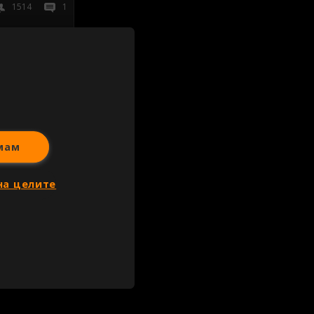
1514
1
иж всички
мам
на целите