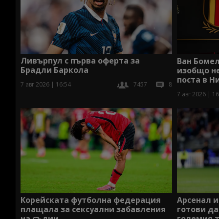
Ливърпул с първа оферта за
Ван Бомел
Брадли Баркола
изобщо не
поста в 
7 авг 2026 | 16:54
7457
8
7 авг 2026 | 16
Корейската футболна федерация
Арсенал 
плащала за сексуални забавления
готови да
на съдии
големия т