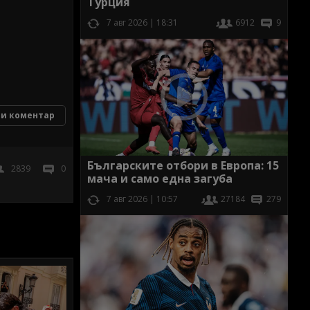
Турция
7 авг 2026 | 18:31
6912
9
и коментар
Българските отбори в Европа: 15
2839
0
мача и само една загуба
7 авг 2026 | 10:57
27184
279