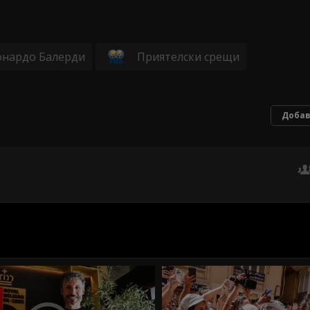
онардо Балерди
Приятелски срещи
Добав