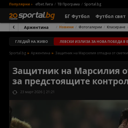
Популярни
»
efbet Лига
ТВ Програма
Sportal.bg
БГ Футбол
Футбол свят
Аржентина
Новини
Фотогалерии
Класиране
ГЛЕДАЙ
НА ЖИВО
ЛЕВСКИ ИЗЛИЗА ЗА НОВА ПОБЕДА В E
Sportal.bg
Аржентина
Защитник на Марсилия отпадна от сметки
Защитник на Марсилия о
за предстоящите контро
23 март 2026 | 21:21