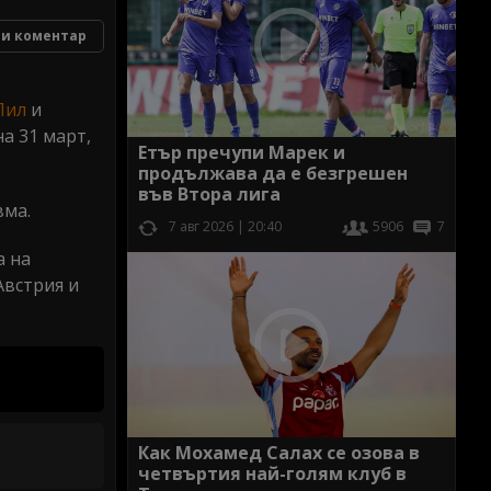
и коментар
Лил
и
а 31 март,
Етър пречупи Марек и
продължава да е безгрешен
във Втора лига
вма.
7 авг 2026 | 20:40
5906
7
а на
Австрия и
Как Мохамед Салах се озова в
четвъртия най-голям клуб в