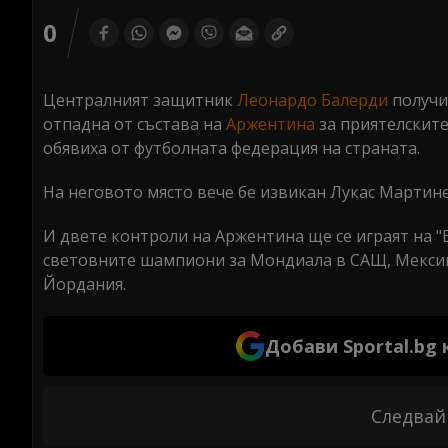
0
Централният защитник
Леонардо Балерди
получи
отпадна от състава на
Аржентина
за приятелскит
обявиха от футболната федерация на страната.
На неговото място вече бе извикан Лукас Мартине
И двете контроли на Аржентина ще се играят на "Б
световните шампиони за Мондиала в САЩ, Мексико 
Йордания.
Добави Sportal.bg
Следвай