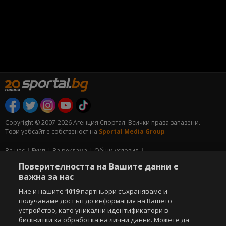
Copyright © 2007-2026 Агенция Спортал. Всички права запазени.
Този уебсайт е собственост на
Sportal Media Group
За нас
Екип
За рекламa
Общи условия
Етични правила на НСС
Лични данни
Поверителността на Вашите данни е
Управление на предпочитания
важна за нас
Ние и нашите
1019
партньори съхраняваме и
Съдържанието на този уеб сайт и технологиите, използвани в него, са
получаваме достъп до информация на Вашето
под закрила на Закона за авторското право и сродните му права.
устройство, като уникални идентификатори в
Всички статии, репортажи, интервюта и други текстови, графични и
бисквитки за обработка на лични данни. Можете да
видео материали, публикувани в сайта, са собственост на Агенция