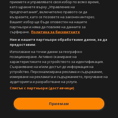
Спортал, освен ако изрично е посочено друго. Допуска се
приемете и управлявате своя избор по всяко време,
публикуване на текстови материали само след писмено съгласие на
като щракнете върху „Управление на
Агенция Спортал, посочване на източника и добавяне на линк към
предпочитания“, включително правото си да
www.sportal.bg. Използването на графични и видео материали,
възразите, като се позовете на законен интерес.
публикувани в сайта, е строго забранено. Нарушителите ще бъдат
Вашият избор ще бъде оповестен на нашите
санкционирани с цялата строгост на закона.
партньори и няма да повлияе на данните за
сърфиране.
Политика за бисквитките
Свали
БЕЗПЛАТНОТО
приложение за:
Ние и нашите партньори обработваме данни, за да
предоставим:
iOS
Android
Използване на точни данни за географско
позициониране. Активно сканиране на
Powered by:
характеристиките на устройството за идентификация.
Съхраняване на и/или достъп до информация на
устройство. Персонализирана реклама и съдържание,
измерване на рекламата и съдържанието, проучване на
аудиторията и разработване на услуги.
Списък с партньори (доставчици)
Приемам