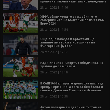
пропусне такова хулиганско поведение
28 сеп 2022 | 11:46
УЕФА обяви урните за жребия, ето
съперниците на България по пътя към
Евро 2024
28 сеп 2022 | 11:54
Още една победа и Кръстаич ще
запише името си в историята на
българския футбол
28 сеп 2022 | 12:17
Ради Кирилов: Спортът обединява, не
трябва да се мразим
28 сеп 2022 | 13:18
В САЩ'94 българите донесоха наслада
срещу Германия, а сега са без болка и
слава в Дивизия С, пишат в Испания
28 сеп 2022 | 15:38
Антов попадна в идеалния състав на