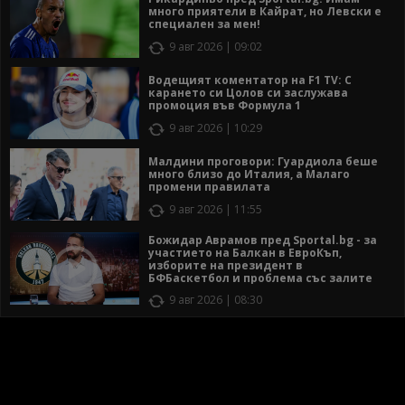
много приятели в Кайрат, но Левски е
специален за мен!
9 авг 2026 | 09:02
Водещият коментатор на F1 TV: С
карането си Цолов си заслужава
промоция във Формула 1
9 авг 2026 | 10:29
Малдини проговори: Гуардиола беше
много близо до Италия, а Малаго
промени правилата
9 авг 2026 | 11:55
Божидар Аврамов пред Sportal.bg - за
участието на Балкан в ЕвроКъп,
изборите на президент в
БФБаскетбол и проблема със залите
9 авг 2026 | 08:30