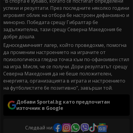
"В спорта е хубаво, когато се постигат определени
успехи и резултати. През последните няколко години
игровият облик на отбора бе настроен дефанзивно и
минорно. Победата срещу Гибралтар бе
задължителна, тази срещу Северна Македония бе
добре дошла.
Едноседмичният лагер, който проведохме, помогна
да променим настроението на играчите от
психологическа гледна точка към по-офанзивен стил
на игра. Мисля, че се получи. Дори резултатът срещу
Северна Македония да не беше положителен,
енергията, организацията в играта и настроението
на футболистите бе позитивно", завърши той.
Добави Sportal.bg като предпочитан
източник в Google
Следвай ни: