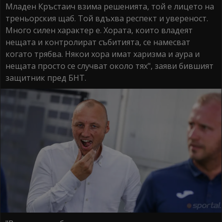
Младен Кръстаич взима решенията, той е лицето на
треньорския щаб. Той вдъхва респект и увереност.
Много силен характер е. Хората, които владеят
нещата и контролират събитията, се намесват
когато трябва. Някои хора имат харизма и аура и
нещата просто се случват около тях", заяви бившият
защитник пред БНТ.