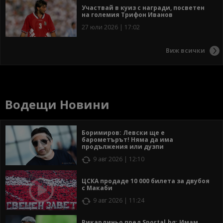
Участвай в куиз с награди, посветен
на големия Трифон Иванов
27 юли 2026 | 17:02
Виж всички
Водещи Новини
Боримиров: Левски ще е
барометърът! Няма да има
продължения или дузпи
9 авг 2026 | 12:10
ЦСКА продаде 10 000 билета за двубоя
с Макаби
9 авг 2026 | 11:24
Рикардиньо пред Sportal.bg: Имам