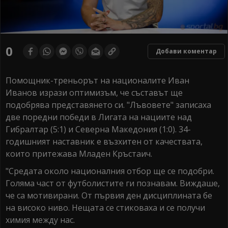
0
Добави коментар
Помощник-треньорът на националите Иван
Иванов изрази оптимизъм, че съставът ще
подобрява представянето си. "Лъвовете" записаха
две поредни победи в Лигата на нациите над
Гибралтар (5:1) и Северна Македония (1:0). 34-
годишният наставник е възхитен от качествата,
които притежава Младен Кръстаич.
"Средата около националния отбор ще се подобри.
Голяма част от футболистите ги познавам. Виждаше,
че са мотивирани. От първия ден дисциплината бе
на високо ниво. Нещата се стиковаха и се получи
химия между нас.