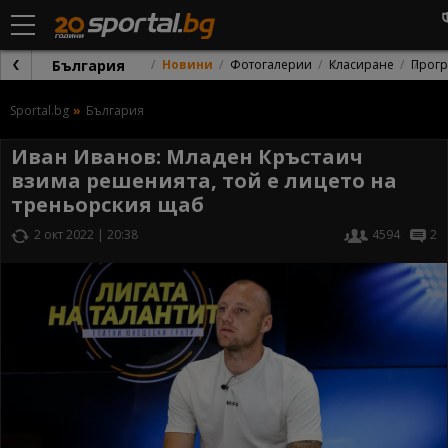
България
Новини
Фотогалерии
Класиране
Прог
Sportal.bg
България
Иван Иванов: Младен Кръстаич
взима решенията, той е лицето на
треньорския щаб
2 окт 2022 | 20:38
4594
2