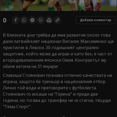
0
Добави коментар
В близките дни трябва да има развитие около това
дали латвийският национал Виталис Максименко ще
пристигне в Левски. 30-годишният централен
защитник, който може да играе и като бек, е част от
втородивизионния японски Омия. Контрактът му
обаче изтича на 31 януари.
Славиша Стоянович познава отлично качествата на
играча, защото бе треньор в националния отбор.
Лично той води и преговорите с футболиста.
Стоянович го искаше на "Герена" и преди две
години, но тогава до трансфер не се стигна, твърди
"Тема Спорт".