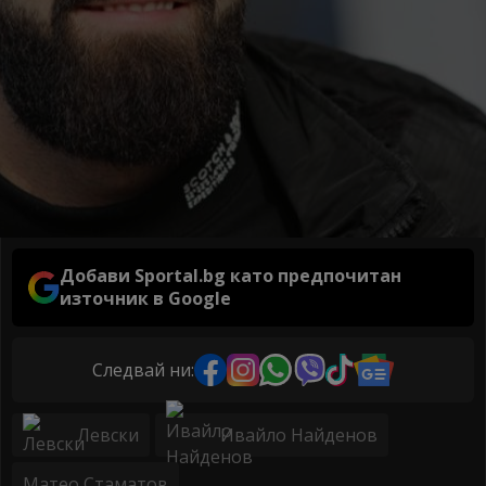
Добави Sportal.bg като предпочитан
източник в Google
Следвай ни:
Левски
Ивайло Найденов
Матео Стаматов