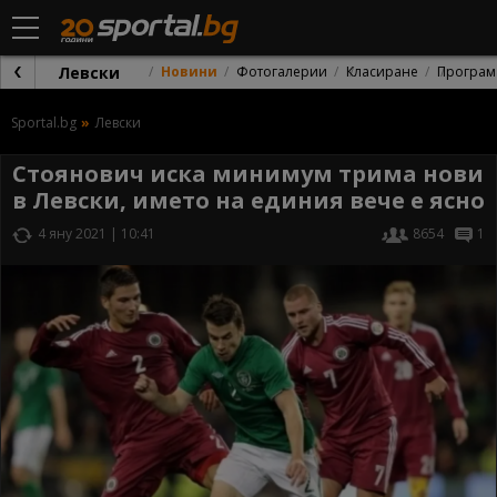
Левски
Новини
Фотогалерии
Класиране
Програм
Sportal.bg
Левски
Стоянович иска минимум трима нови
в Левски, името на единия вече е ясно
4 яну 2021 | 10:41
8654
1