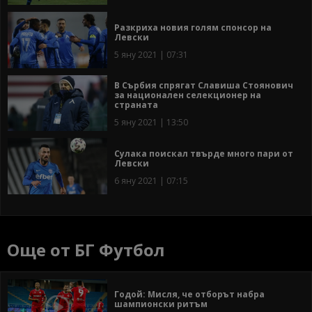
Разкриха новия голям спонсор на
Левски
5 яну 2021 | 07:31
В Сърбия спрягат Славиша Стоянович
за национален селекционер на
страната
5 яну 2021 | 13:50
Сулака поискал твърде много пари от
Левски
6 яну 2021 | 07:15
Още от БГ Футбол
Годой: Мисля, че отборът набра
шампионски ритъм