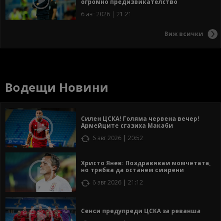
огромно предизвикателство
6 авг 2026 | 21:21
Виж всички
Водещи Новини
Силен ЦСКА! Голяма червена вечер!
Армейците сгазиха Макаби
6 авг 2026 | 20:52
Христо Янев: Поздравявам момчетата,
но трябва да останем смирени
6 авг 2026 | 21:12
Сенси предупреди ЦСКА за реванша