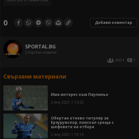
0
Добави коментар
SPORTAL.BG
Спортни новини
8654
1
Свързани материали
Има интерес към Паулиньо
2 яну 2021 | 14:32
Обертан отново титуляр за
Ерзурумспор, поискал среща с
шефовете на отбора
2 яну 2021 | 15:13