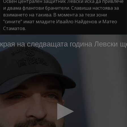
Освен централен защитник Левски иска да привлече
и двама флангови бранители. Славиша настоява за
взимането на такива. В момента за тези зони
"сините" имат младите Ивайло Найденов и Матео
Стаматов.