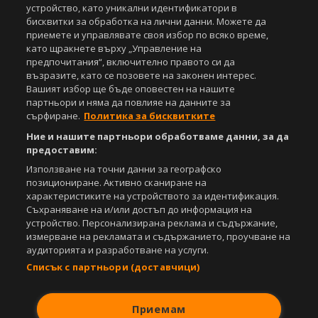
устройство, като уникални идентификатори в
бисквитки за обработка на лични данни. Можете да
приемете и управлявате своя избор по всяко време,
като щракнете върху „Управление на
предпочитания“, включително правото си да
възразите, като се позовете на законен интерес.
Вашият избор ще бъде оповестен на нашите
партньори и няма да повлияе на данните за
сърфиране.
Политика за бисквитките
Ние и нашите партньори обработваме данни, за да
предоставим:
Използване на точни данни за географско
позициониране. Активно сканиране на
характеристиките на устройството за идентификация.
Съхраняване на и/или достъп до информация на
устройство. Персонализирана реклама и съдържание,
измерване на рекламата и съдържанието, проучване на
аудиторията и разработване на услуги.
Списък с партньори (доставчици)
Приемам