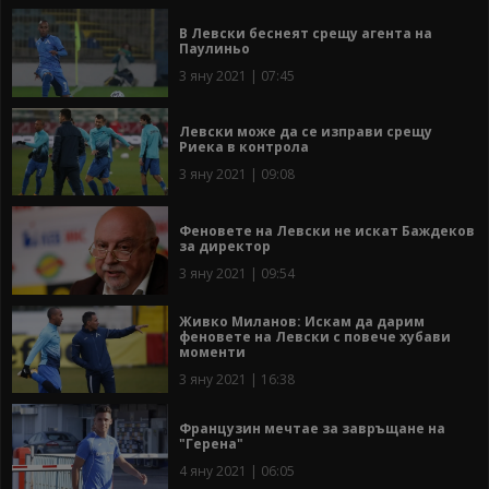
В Левски беснеят срещу агента на
Паулиньо
3 яну 2021 | 07:45
Левски може да се изправи срещу
Риека в контрола
3 яну 2021 | 09:08
Феновете на Левски не искат Баждеков
за директор
3 яну 2021 | 09:54
Живко Миланов: Искам да дарим
феновете на Левски с повече хубави
моменти
3 яну 2021 | 16:38
Французин мечтае за завръщане на
"Герена"
4 яну 2021 | 06:05