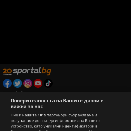
Copyright © 2007-2026 Агенция Спортал. Всички права запазени.
Този уебсайт е собственост на
Sportal Media Group
Поверителността на Вашите данни е
важна за нас
За нас
Екип
За рекламa
Общи условия
Ние и нашите
1019
партньори съхраняваме и
Етични правила на НСС
Лични данни
получаваме достъп до информация на Вашето
Управление на предпочитания
устройство, като уникални идентификатори в