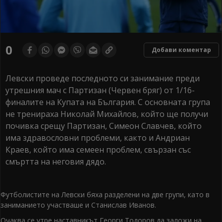
0
Добави коментар
Левски проведе последното си занимание преди
утрешния мач с Партизан (Червен бряг) от 1/16-
финалите на Купата на България. С основната група
не тренираха Николай Михайлов, който ще получи
почивка срещу Партизан, Симеон Славчев, който
има здравословни проблеми, както и Андриан
Краев, който има семеен проблем, свързан със
смъртта на неговия дядо.
Футболистите на Левски бяха разделени на две групи, като в
заниманието участваше и Станислав Иванов.
Очаква се утре наставникът Георги Тодоров да заложи на