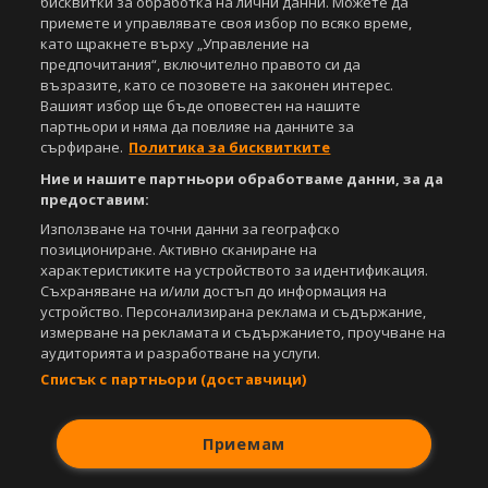
бисквитки за обработка на лични данни. Можете да
Съдържанието на този уеб сайт и технологиите, използвани в него, са
приемете и управлявате своя избор по всяко време,
под закрила на Закона за авторското право и сродните му права.
като щракнете върху „Управление на
Всички статии, репортажи, интервюта и други текстови, графични и
предпочитания“, включително правото си да
видео материали, публикувани в сайта, са собственост на Агенция
възразите, като се позовете на законен интерес.
Спортал, освен ако изрично е посочено друго. Допуска се
Вашият избор ще бъде оповестен на нашите
публикуване на текстови материали само след писмено съгласие на
партньори и няма да повлияе на данните за
Агенция Спортал, посочване на източника и добавяне на линк към
сърфиране.
Политика за бисквитките
www.sportal.bg. Използването на графични и видео материали,
публикувани в сайта, е строго забранено. Нарушителите ще бъдат
Ние и нашите партньори обработваме данни, за да
санкционирани с цялата строгост на закона.
предоставим:
Използване на точни данни за географско
Свали
БЕЗПЛАТНОТО
приложение за:
позициониране. Активно сканиране на
характеристиките на устройството за идентификация.
iOS
Android
Съхраняване на и/или достъп до информация на
устройство. Персонализирана реклама и съдържание,
Powered by:
измерване на рекламата и съдържанието, проучване на
аудиторията и разработване на услуги.
Списък с партньори (доставчици)
Приемам