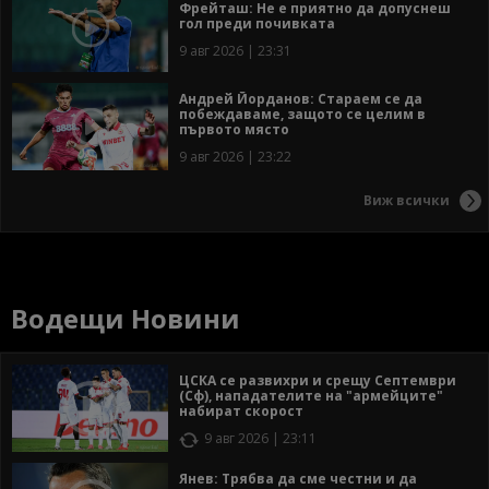
Фрейташ: Не е приятно да допуснеш
гол преди почивката
9 авг 2026 | 23:31
Андрей Йорданов: Стараем се да
побеждаваме, защото се целим в
първото място
9 авг 2026 | 23:22
Виж всички
Водещи Новини
ЦСКА се развихри и срещу Септември
(Сф), нападателите на "армейците"
набират скорост
9 авг 2026 | 23:11
Янев: Трябва да сме честни и да