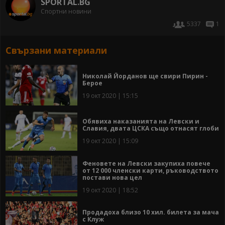
SPORTAL.BG
Спортни новини
5337
1
Свързани материали
Николай Йорданов ще свири Пирин -
Берое
19 окт 2020 | 15:15
Обявиха наказанията на Левски и
Славия, двата ЦСКА също отнасят глоби
19 окт 2020 | 15:09
Феновете на Левски закупиха повече
от 12 000 членски карти, ръководството
постави нова цел
19 окт 2020 | 18:52
Продадоха близо 10 хил. билета за мача
с Клуж