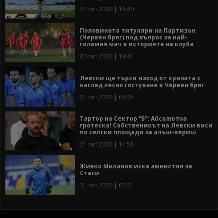
22 окт 2020 | 16:40
Половината титуляри на Партизан
(Червен бряг) под въпрос за най-
големия мач в историята на клуба
20 окт 2020 | 19:41
Левски ще търси изход от кризата с
наглед лесно гостуване в Червен бряг
21 окт 2020 | 06:35
Тартор на Сектор “Б”: Абсолютна
гротеска! Собственикът на Левски виси
по селски площади за алъш-вериш
21 окт 2020 | 11:58
Живко Миланов иска амнистия за
Стаси
31 окт 2020 | 07:31