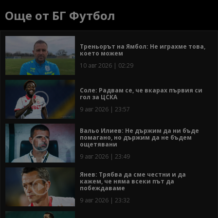
Още от БГ Футбол
Треньорът на Ямбол: Не играхме това,
което можем
10 авг 2026 | 02:29
Соле: Радвам се, че вкарах първия си
гол за ЦСКА
9 авг 2026 | 23:57
Вальо Илиев: Не държим да ни бъде
помагано, но държим да не бъдем
ощетявани
9 авг 2026 | 23:49
Янев: Трябва да сме честни и да
кажем, че няма всеки път да
побеждаваме
9 авг 2026 | 23:32