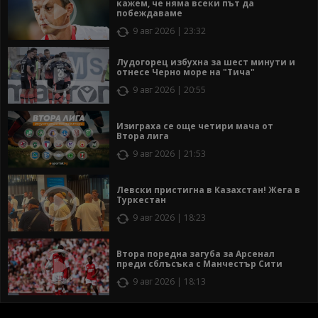
кажем, че няма всеки път да
побеждаваме
9 авг 2026 | 23:32
Лудогорец избухна за шест минути и
отнесе Черно море на "Тича"
9 авг 2026 | 20:55
Изиграха се още четири мача от
Втора лига
9 авг 2026 | 21:53
Левски пристигна в Казахстан! Жега в
Туркестан
9 авг 2026 | 18:23
Втора поредна загуба за Арсенал
преди сблъсъка с Манчестър Сити
9 авг 2026 | 18:13