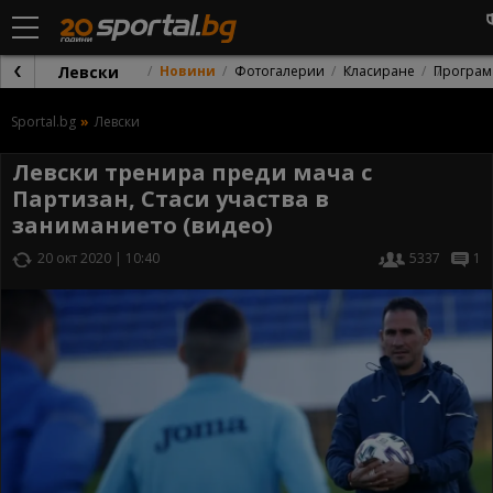
Левски
Новини
Фотогалерии
Класиране
Програм
Sportal.bg
Левски
Левски тренира преди мача с
Партизан, Стаси участва в
заниманието (видео)
20 окт 2020 | 10:40
5337
1