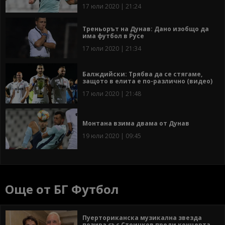
17 юли 2020 | 21:24
Треньорът на Дунав: Дано изобщо да
има футбол в Русе
17 юли 2020 | 21:34
Балждийски: Трябва да се стягаме,
защото в елита е по-различно (видео)
17 юли 2020 | 21:48
Монтана взима двама от Дунав
19 юли 2020 | 09:45
Още от БГ Футбол
Пуерториканска музикална звезда
позира със Стоичков преди концерта