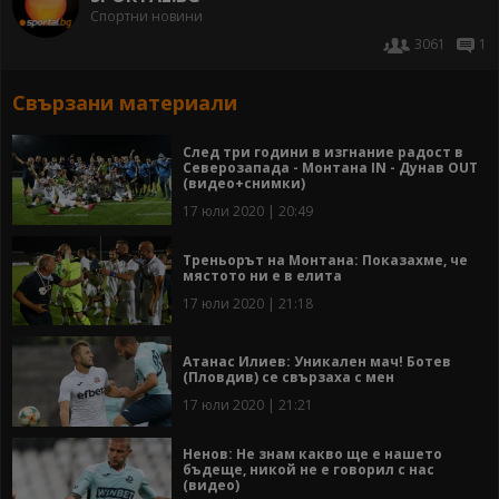
Спортни новини
3061
1
Свързани материали
След три години в изгнание радост в
Северозапада - Монтана IN - Дунав OUT
(видео+снимки)
17 юли 2020 | 20:49
Треньорът на Монтана: Показахме, че
мястото ни е в елита
17 юли 2020 | 21:18
Атанас Илиев: Уникален мач! Ботев
(Пловдив) се свързаха с мен
17 юли 2020 | 21:21
Ненов: Не знам какво ще е нашето
бъдеще, никой не е говорил с нас
(видео)