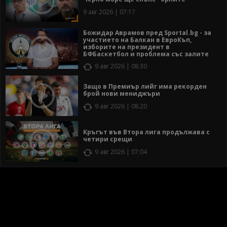
9 авг 2026 | 07:17
Божидар Аврамов пред Sportal.bg - за
участието на Балкан в ЕвроКъп,
изборите на президент в
БФБаскетбол и проблема със залите
9 авг 2026 | 08:30
Защо в Премиър лийг има рекорден
брой нови мениджъри
9 авг 2026 | 08:20
Кръгът във Втора лига продължава с
четири срещи
9 авг 2026 | 07:04