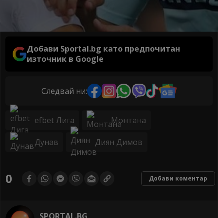
Добави Sportal.bg като предпочитан
източник в Google
Следвай ни:
efbet Лига
Монтана
Дунав
Диян Димов
0
Добави коментар
SPORTAL.BG