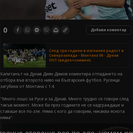
0
Добави коментар
След три години в изгнание радост в
Северозапада - Монтана IN - Дунав
OUT (видео+снимки)
Капитанът на Дунав Диян Димов коментира отпадането на
отбора във второто ниво на българския футбол. Русенци
загубиха от Монтана с 1:4.
"Много лошо за Русе и за Дунав. Много трудно се говори след
такъв момент. Може би през годините не се надграждаше и
ставаше все по-зле. Няма с кого да говорим, никаква яснота
няма".