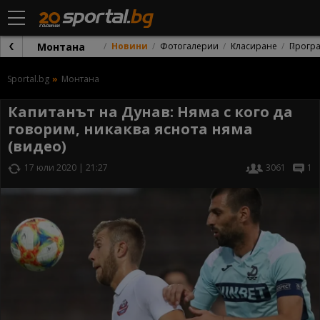
Монтана
Новини
Фотогалерии
Класиране
Прогр
Sportal.bg
Монтана
Капитанът на Дунав: Няма с кого да
говорим, никаква яснота няма
(видео)
17 юли 2020 | 21:27
3061
1