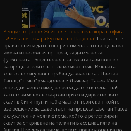
Венци Стефанов: Жейнов е заплашвал хора в офиса
си! Нека не отваря Кутията на Пандора!
Тъй като се
правят опити да се говори с имена, аз сега ще кажа
имена и ще обясня процеса, за да е ясно за
футболната общественост за цялата тази пошлост
на процеса, който в този момент тече. Имената,
които със сигурност трябва да знаете са - Цветан
Тасев, Стоян Орманджиев и Лъчезар Танев. Има
още едно чешко име, но няма да го спомена, тъй
като този човек е свързан пряко и директно като
скаут в Сити груп и той е част от този екип, който
взе решение да даде старт на процеса. Цветан Тасев
е служител на моята фирма, който е регистриран
скаут за откриване на таланти в асоциацията на
Англия. Ние докладваме, когато правим оценка по