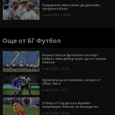
Гуардиола има какво да доказва,
сигурен е Клоп
2 юли 2020 | 08:50
Още от БГ Футбол
Казахстански футболен експерт:
Кайрат има добър шанс да отстрани
Левски
6 авг 2026 | 10:39
Крумовград се похвали с играч от
efbet Лига
6 авг 2026 | 10:17
Отбор от Саудитска Арабия
изпревари Левски за нападател
6 авг 2026 | 09:43