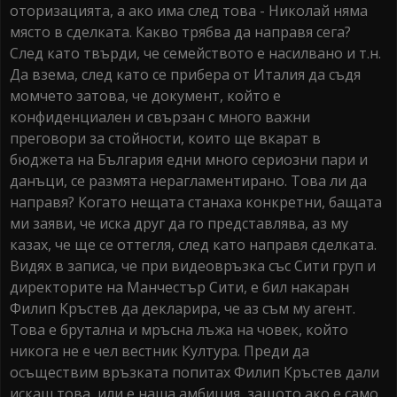
оторизацията, а ако има след това - Николай няма
място в сделката. Какво трябва да направя сега?
След като твърди, че семейството е насилвано и т.н.
Да взема, след като се прибера от Италия да съдя
момчето затова, че документ, който е
конфиденциален и свързан с много важни
преговори за стойности, които ще вкарат в
бюджета на България едни много сериозни пари и
данъци, се размята нерагламентирано. Това ли да
направя? Когато нещата станаха конкретни, бащата
ми заяви, че иска друг да го представлява, аз му
казах, че ще се оттегля, след като направя сделката.
Видях в записа, че при видеовръзка със Сити груп и
директорите на Манчестър Сити, е бил накаран
Филип Кръстев да декларира, че аз съм му агент.
Това е брутална и мръсна лъжа на човек, който
никога не е чел вестник Култура. Преди да
осъществим връзката попитах Филип Кръстев дали
искаш това, или е наша амбиция, защото ако е само