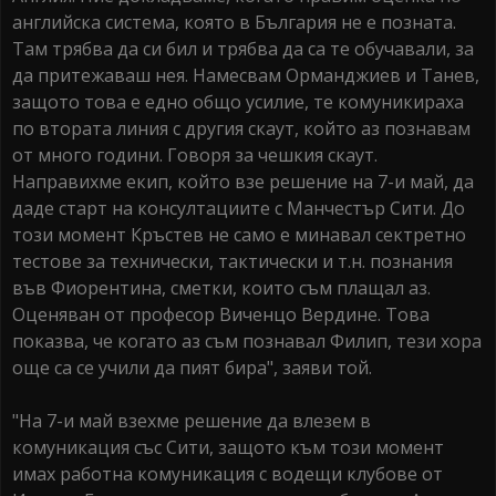
английска система, която в България не е позната.
Там трябва да си бил и трябва да са те обучавали, за
да притежаваш нея. Намесвам Орманджиев и Танев,
защото това е едно общо усилие, те комуникираха
по втората линия с другия скаут, който аз познавам
от много години. Говоря за чешкия скаут.
Направихме екип, който взе решение на 7-и май, да
даде старт на консултациите с Манчестър Сити. До
този момент Кръстев не само е минавал сектретно
тестове за технически, тактически и т.н. познания
във Фиорентина, сметки, които съм плащал аз.
Оценяван от професор Виченцо Вердине. Това
показва, че когато аз съм познавал Филип, тези хора
още са се учили да пият бира", заяви той.
"На 7-и май взехме решение да влезем в
комуникация със Сити, защото към този момент
имах работна комуникация с водещи клубове от