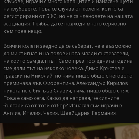
клубове, играчи с много капацитет и нанасяне щети
на клубовете. Това се случва от колеги, които са
регистрирани от БФС, но не са членовете на нашата
асоциация. Трябва да се подходи много сериозно
към това нещо.
Всички колеги заедно да се съберат, не е възможно
да ми стигнат и на половината млади състезатели,
на които съм дал път. Само през последната година
сме дали път на няколко човека. Димо Кръстев е
градски на Николай, но няма нищо общо с неговото
преминава във Фиорентина. Александър Кирилов
никога не е бил във Славия, няма нищо общо с тях.
Това е само сега. Какво да направя, че силните
българи са от този отбор? Изнасял съм играчи в
Англия, Италия, Чехия, Швейцария, Германия.