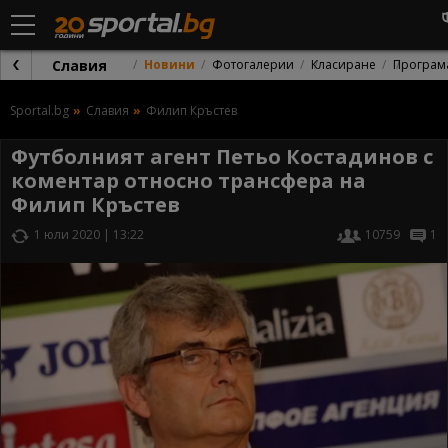
Славия
Новини
Фотогалерии
Класиране
Програм
Sportal.bg
Славия
Филип Кръстев
Футболният агент Петьо Костадинов с
коментар относно трансфера на
Филип Кръстев
1 юли 2020 | 13:22
10759
1