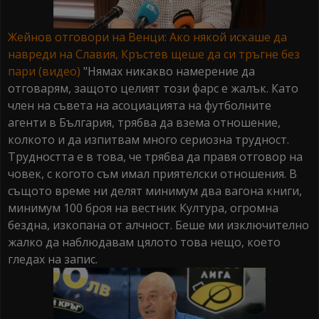
Жейнов отговори на Венци: Ако някой искаше да
навреди на Славия, Кръстев щеше да си тръгне без
пари (видео)
"Нямах никакво намерение да
отговарям, защото целият този фарс е жалък. Като
член на съвета на асоциацията на футболните
агенти в България, трябва да взема отношение,
колкотo и да изпитвам много сериозна трудност.
Трудността е в това, че трябва да правя отговор на
човек, с когото съм имал приятелски отношения. В
същото време ни делят минимум два вагона книги,
минимум 100 броя на вестник Култура, огромна
бездна, изкопана от алчност. Беше ми изключително
жалко да наблюдавам цялото това нещо, което
гледах на запис.