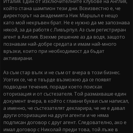
Италия. Един от изключителните клубове на Англия,
който стана шампион тези дни. Всеизвестно е, че
директорът на академията Ник Маршъл е нещо
като мой некръвен брат. Не е нужно да ме запознава
някой, за да работя с Ливърпул. Аз съм регистриран
агент в Англия. Взехме решение аз да водя, защото
познавам най-добре средата и имам най-много
връзки, които при необходимост да бъдат
активирани.
Аз съм стар вълк и не съм от вчера в този бизнес.
Усетих се, че е твърде възможно да се появят
подводни течения, поради което поисках
оторизация и от състезателя. Той размахваше един
документ вчера, в който с главни букви съм написал,
а именно, че състезателят декларира, че не е давал
други оторизации на други агенти и че няма
подписан договор с друг агент. Следователно, ако е
имал договор с Николай преди това, той лъже в