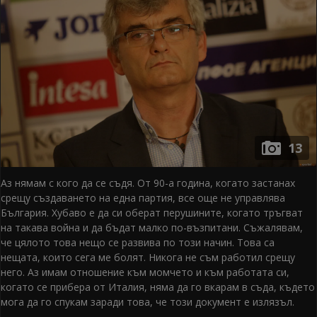
13
Аз нямам с кого да се съдя. От 90-а година, когато застанах
срещу създаването на една партия, все още не управлява
България. Хубаво е да си оберат перушините, когато тръгват
на такава война и да бъдат малко по-възпитани. Съжалявам,
че цялото това нещо се развива по този начин. Това са
нещата, които сега ме болят. Никога не съм работил срещу
него. Аз имам отношение към момчето и към работата си,
когато се прибера от Италия, няма да го вкарам в съда, където
мога да го спукам заради това, че този документ е излязъл.