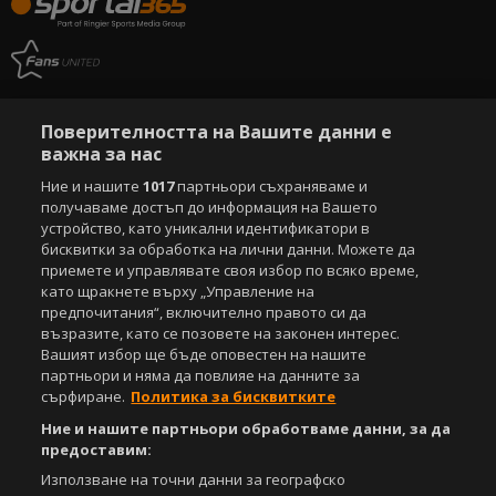
Поверителността на Вашите данни е
важна за нас
Ние и нашите
1017
партньори съхраняваме и
получаваме достъп до информация на Вашето
устройство, като уникални идентификатори в
бисквитки за обработка на лични данни. Можете да
приемете и управлявате своя избор по всяко време,
като щракнете върху „Управление на
предпочитания“, включително правото си да
възразите, като се позовете на законен интерес.
Вашият избор ще бъде оповестен на нашите
партньори и няма да повлияе на данните за
сърфиране.
Политика за бисквитките
Ние и нашите партньори обработваме данни, за да
предоставим:
Използване на точни данни за географско