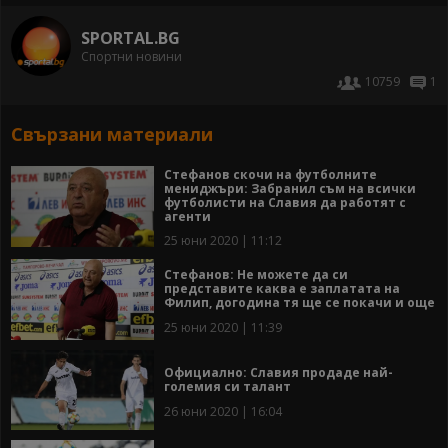
SPORTAL.BG
Спортни новини
10759
1
Свързани материали
Стефанов скочи на футболните
мениджъри: Забранил съм на всички
футболисти на Славия да работят с
агенти
25 юни 2020 | 11:12
Стефанов: Не можете да си
представите каква е заплатата на
Филип, догодина тя ще се покачи и още
25 юни 2020 | 11:39
Официално: Славия продаде най-
големия си талант
26 юни 2020 | 16:04