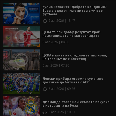
Хулио Веласкес: Добрата кондиция?
Това е една от големите лъжи във
футбола
6 авг 2026 | 13:47
ЦСКА търси добър резултат край
пристанището на магьосницата
6 авг 2026 | 08:00
ЦСКА излиза на стадион за милиони,
но теренът не е блестящ
6 авг 2026 | 07:20
Левски прибира огромна сума, ако
достигне до битката с АЕК
6 авг 2026 | 09:26
Диоманде става най-скъпата покупка
в историята на Реал
6 авг 2026 | 10:33