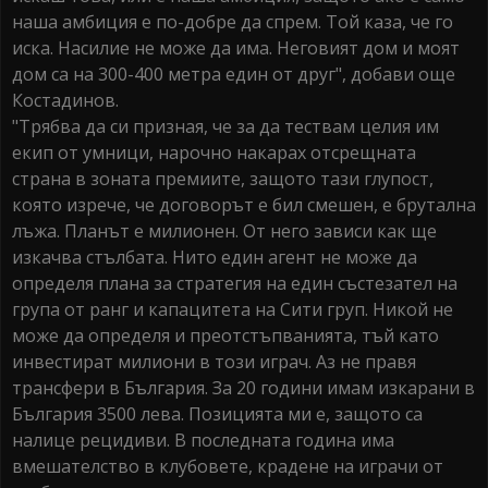
наша амбиция е по-добре да спрем. Той каза, че го
иска. Насилие не може да има. Неговият дом и моят
дом са на 300-400 метра един от друг", добави още
Костадинов.
"Трябва да си призная, че за да тествам целия им
екип от умници, нарочно накарах отсрещната
страна в зоната премиите, защото тази глупост,
която изрече, че договорът е бил смешен, е брутална
лъжа. Планът е милионен. От него зависи как ще
изкачва стълбата. Нито един агент не може да
определя плана за стратегия на един състезател на
група от ранг и капацитета на Сити груп. Никой не
може да определя и преотстъпванията, тъй като
инвестират милиони в този играч. Аз не правя
трансфери в България. За 20 години имам изкарани в
България 3500 лева. Позицията ми е, защото са
налице рецидиви. В последната година има
вмешателство в клубовете, крадене на играчи от