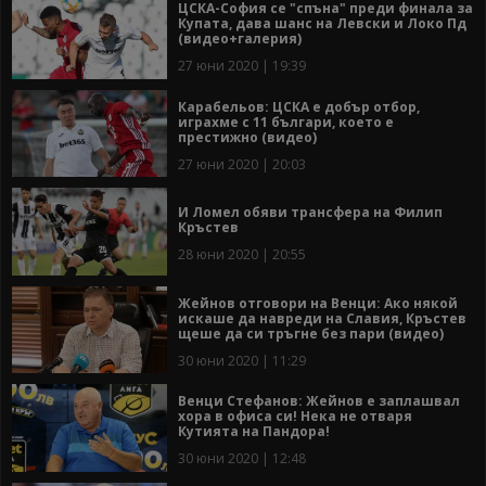
ЦСКА-София се "спъна" преди финала за
Купата, дава шанс на Левски и Локо Пд
(видео+галерия)
27 юни 2020 | 19:39
Карабельов: ЦСКА е добър отбор,
играхме с 11 българи, което е
престижно (видео)
27 юни 2020 | 20:03
И Ломел обяви трансфера на Филип
Кръстев
28 юни 2020 | 20:55
Жейнов отговори на Венци: Ако някой
искаше да навреди на Славия, Кръстев
щеше да си тръгне без пари (видео)
30 юни 2020 | 11:29
Венци Стефанов: Жейнов е заплашвал
хора в офиса си! Нека не отваря
Кутията на Пандора!
30 юни 2020 | 12:48