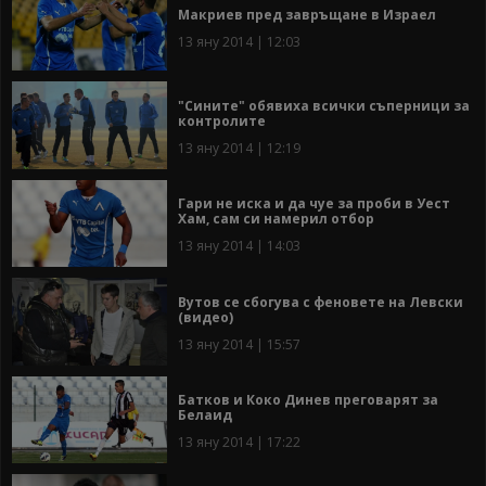
Макриев пред завръщане в Израел
13 яну 2014 | 12:03
"Сините" обявиха всички съперници за
контролите
13 яну 2014 | 12:19
Гари не иска и да чуе за проби в Уест
Хам, сам си намерил отбор
13 яну 2014 | 14:03
Вутов се сбогува с феновете на Левски
(видео)
13 яну 2014 | 15:57
Батков и Коко Динев преговарят за
Белаид
13 яну 2014 | 17:22