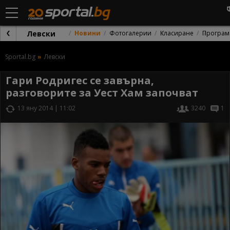
Левски
Новини
Фотогалерии
Класиране
Програм
Sportal.bg
Левски
Гари Родригес се завърна,
разговорите за Уест Хам започват
13 яну 2014 | 11:02
3240
1