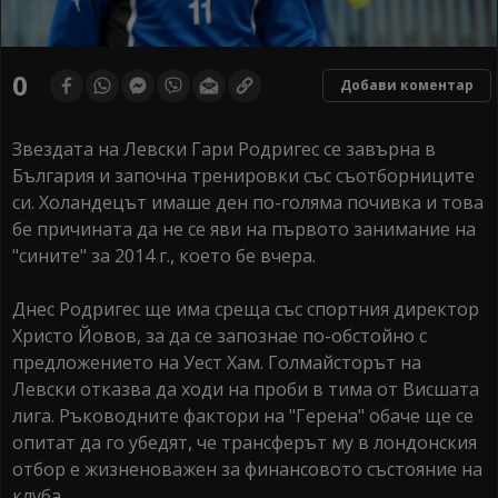
0
Добави коментар
Звездата на Левски Гари Родригес се завърна в
България и започна тренировки със съотборниците
си. Холандецът имаше ден по-голяма почивка и това
бе причината да не се яви на първото занимание на
"сините" за 2014 г., което бе вчера.
Днес Родригес ще има среща със спортния директор
Христо Йовов, за да се запознае по-обстойно с
предложението на Уест Хам. Голмайсторът на
Левски отказва да ходи на проби в тима от Висшата
лига. Ръководните фактори на "Герена" обаче ще се
опитат да го убедят, че трансферът му в лондонския
отбор е жизненоважен за финансовото състояние на
клуба.