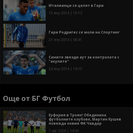
Италианци се целят в Гари
15 яну 2014 | 15:12
Гари Родригес се моли на Спортинг
21 яну 2014 | 06:41
Сините звезди аут за контролата с
"акулите"
24 яну 2014 | 19:15
Още от БГ Футбол
Еуфория в Троян! Обединиха
футболните клубове, Мартин Кушев
повежда новия ФК Чавдар
7 авг 2026 | 10:41