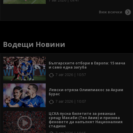
7 авг 2026 | 09:41
Виж всички
Водещи Новини
Българските отбори в Европа: 15 мача
и само една загуба
7 авг 2026 | 10:57
Левски отряза Олимпиакос за Акрам
Бурас
7 авг 2026 | 10:07
ЦСКА пусна билетите за реванша
срещу Макаби (Тел Авив) и призова
феновете да напълнят Националния
стадион