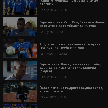
"Сините" обявиха програмата си до
вторник
12 яну 2014 | 17:10
Гари не иска в Уест Хам, Батков и Йовов
се опитват да го убедят да пътува
12 яну 2014 | 20:01
Родригес ще е трети левскар в ерата
"Батков" на проби в Англия
12 яну 2014 | 20:32
Гари отсече: Няма да минавам проби,
дори да ме иска Атлетико Мадрид
(видео)
13 яну 2014 | 11:26
Йовов привика Родригес веднага след
тренировката
13 яну 2014 | 11:46