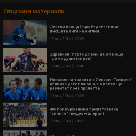
Свързани материали
Левски праща Гари Родригес във
Висшата лига на Англия
12 яну 2014 | 12:09
Здравков: Исках до мен да има още
трима души (видео)
12 яну 2014 | 12:40
Инвазия на таланти в Левски - "сините"
обявиха десет юноши, на които ще
разчитат през пролетта
12 яну 2014 | 13:28
400 привърженици приветстваха
"сините" (видео+галерия)
12 яну 2014 | 14:07