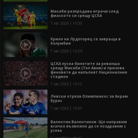
Макаби разпродава играчи след
фиаското си срещу ЦСКА
7 авг 2026 | 10:35
Крило на Лудогорец се завръща в
Колумбия
7 авг 2026 | 10:29
ЦСКА пусна билетите за реванша
срещу Макаби (Тел Авив) и призова
феновете да напълнят Националния
стадион
7 авг 2026 | 10:15
Левски отряза Олимпиакос за Акрам
Бурас
7 авг 2026 | 10:07
Валентин Валентинов: Ще направим
всичко възможно да се поздравим с
успех