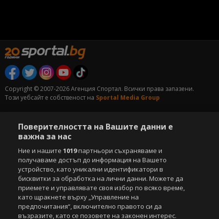
Copyright © 2007-2026 Агенция Спортал. Всички права запазени.
Този уебсайт е собственост на
Sportal Media Group
За нас
Екип
За рекламa
Общи условия
Поверителността на Вашите данни е
Етични правила на НСС
Лични данни
важна за нас
Управление на предпочитания
Ние и нашите
1019
партньори съхраняваме и
Съдържанието на този уеб сайт и технологиите, използвани в него, са
получаваме достъп до информация на Вашето
под закрила на Закона за авторското право и сродните му права.
устройство, като уникални идентификатори в
Всички статии, репортажи, интервюта и други текстови, графични и
бисквитки за обработка на лични данни. Можете да
видео материали, публикувани в сайта, са собственост на Агенция
приемете и управлявате своя избор по всяко време,
Спортал, освен ако изрично е посочено друго. Допуска се
като щракнете върху „Управление на
публикуване на текстови материали само след писмено съгласие на
предпочитания“, включително правото си да
Агенция Спортал, посочване на източника и добавяне на линк към
възразите, като се позовете на законен интерес.
www.sportal.bg. Използването на графични и видео материали,