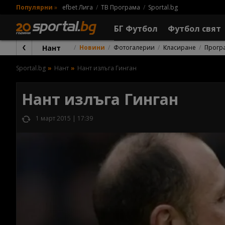
Популярни
»
efbet Лига
ТВ Програма
Sportal.bg
БГ Футбол
Футбол свят
Нант
Новини
Фотогалерии
Класиране
Прогр
Sportal.bg
Нант
Нант излъга Гинган
Нант излъга Гинган
1 март 2015 | 17:39