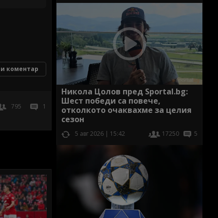
и коментар
Никола Цолов пред Sportal.bg:
Шест победи са повече,
795
1
отколкото очаквахме за целия
сезон
5 авг 2026 | 15:42
17250
5