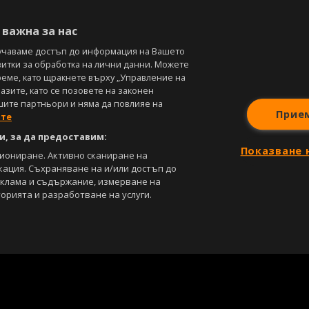
В
важна за нас
учаваме достъп до информация на Вашето
витки за обработка на лични данни. Можете
реме, като щракнете върху „Управление на
зите, като се позовете на законен
шите партньори и няма да повлияе на
Прие
ите
, за да предоставим:
Показване 
циониране. Активно сканиране на
кация. Съхраняване на и/или достъп до
еклама и съдържание, измерване на
орията и разработване на услуги.