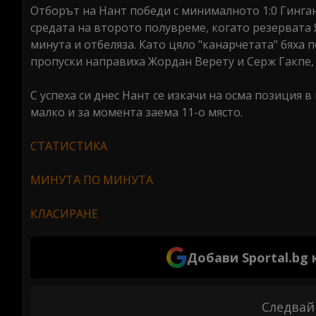
Отборът на Нант победи с минималното 1:0 Гинган
средата на второто полувреме, когато резервата 
минута и отбеляза. Като цяло "канарчетата" бяха 
пропуски направиха Жордан Верету и Серж Гакпе, 
С успеха си днес Нант се изкачи на осма позиция в
малко и за момента заема 11-о място.
СТАТИСТИКА
МИНУТА ПО МИНУТА
КЛАСИРАНЕ
Добави Sportal.bg
Следвай