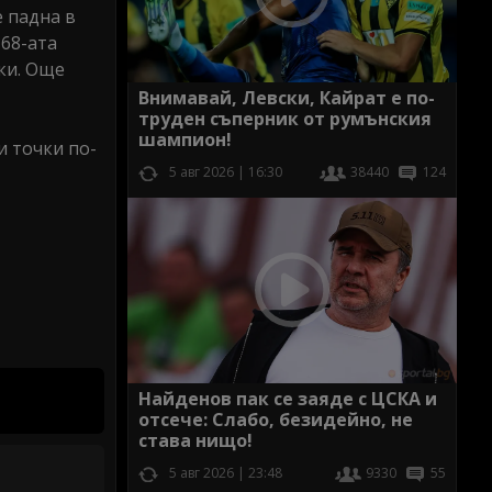
е падна в
 68-ата
чки. Още
Внимавай, Левски, Кайрат е по-
труден съперник от румънския
шампион!
и точки по-
5 авг 2026 | 16:30
38440
124
Найденов пак се заяде с ЦСКА и
отсече: Слабо, безидейно, не
става нищо!
5 авг 2026 | 23:48
9330
55