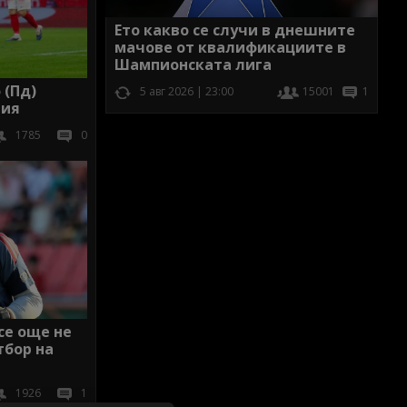
Ето какво се случи в днешните
мачове от квалификациите в
Шампионската лига
 (Пд)
5 авг 2026 | 23:00
15001
1
гия
1785
0
се още не
тбор на
1926
1