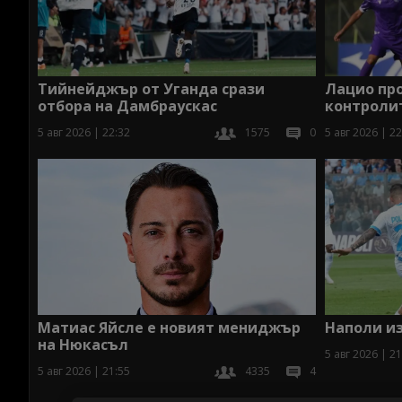
Тийнейджър от Уганда срази
Лацио пр
отбора на Дамбраускас
контроли
5 авг 2026 | 22:32
1575
0
5 авг 2026 | 22
Наполи из
Матиас Яйсле е новият мениджър
на Нюкасъл
5 авг 2026 | 21
5 авг 2026 | 21:55
4335
4