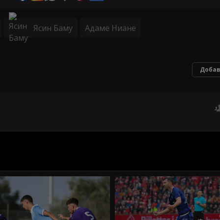
Ясин Баму
Aдаме Ниане
Добав