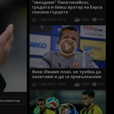
“звездния" Панатинайкос,
гредата и бивш вратар на Барса
спасиха гърците
5 авг 2026 | 23:23
53472
409
Янев: Имаме план, не трябва да
залитаме и да се превъзнасяме
5 авг 2026 | 18:35
32691
212
и коментар