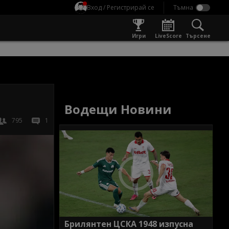
Вход / Регистрирай се
Игри
LiveScore
Търсене
Водещи Новини
795
1
Брилянтен ЦСКА 1948 изпусна