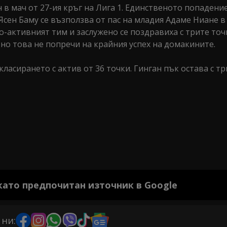
 в мач от 27-ия кръг на Лига 1. Единственото попадени
Ясен Баму се възползва от пас на младия Адаме Ниане в
по-активният тим и заслужено се поздравиха с трите то
но това не попречи на крайния успех на домакините.
 класирането с актив от 36 точки. Гинган пък остава с тр
 като предпочитан източник в Google
 ни: