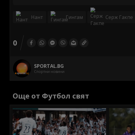
Нант
Гингам
Серж Гакпе
0
SPORTAL.BG
Спортни новини
Още от Футбол свят