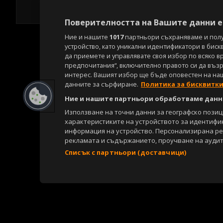
Поверителността на Вашите данни е 
Ние и нашите
1017
партньори съхраняваме и пол
устройство, като уникални идентификатори в биск
да приемете и управлявате своя избор по всяко в
предпочитания“, включително правото си да възра
интерес. Вашият избор ще бъде оповестен на на
данните за сърфиране.
Политика за бисквитк
Ние и нашите партньори обработваме данни
Използване на точни данни за географско пози
характеристиките на устройството за идентифи
информация на устройство. Персонализирана р
рекламата и съдържанието, проучване на аудит
Списък с партньори (доставчици)