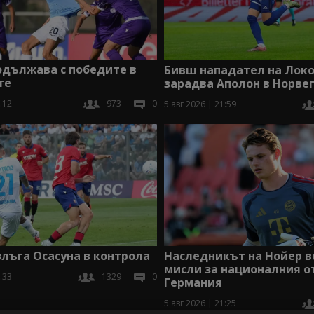
одължава с победите в
Бивш нападател на Локо
те
зарадва Аполон в Норве
:12
973
0
5 авг 2026 | 21:59
лъга Осасуна в контрола
Наследникът на Нойер в
мисли за националния о
:33
1329
0
Германия
5 авг 2026 | 21:25