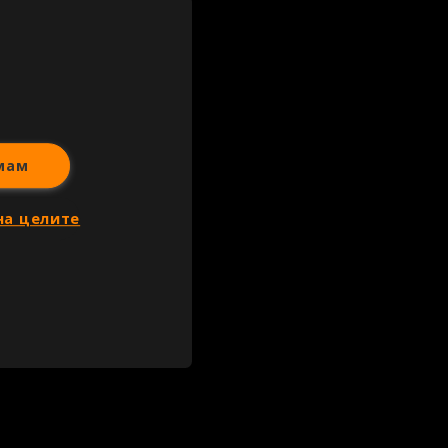
иж всички
мам
на целите