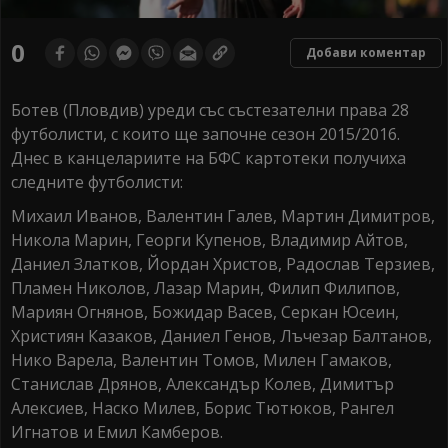
0
Добави коментар
Ботев (Пловдив) уреди със състезателни права 28
футболисти, с които ще започне сезон 2015/2016.
Днес в канцелариите на БФС картотеки получиха
следните футболисти:
Михаил Иванов
,
Валентин Галев
,
Мартин Димитров
,
Никола Марин
,
Георги Купенов
,
Владимир Айтов
,
Даниел Златков
,
Йордан Христов
,
Радослав Терзиев
,
Пламен Николов
,
Лазар Марин
,
Филип Филипов
,
Мариян Огнянов
,
Божидар Васев
,
Серкан Юсеин
,
Християн Казаков
,
Даниел Генов
,
Лъчезар Балтанов
,
Нико Варела
,
Валентин Томов
,
Милен Гамаков
,
Станислав Дрянов
,
Александър Колев
,
Димитър
Алексиев
,
Наско Милев
, Борис Тютюков, Рангел
Игнатов и Емил Камберов.