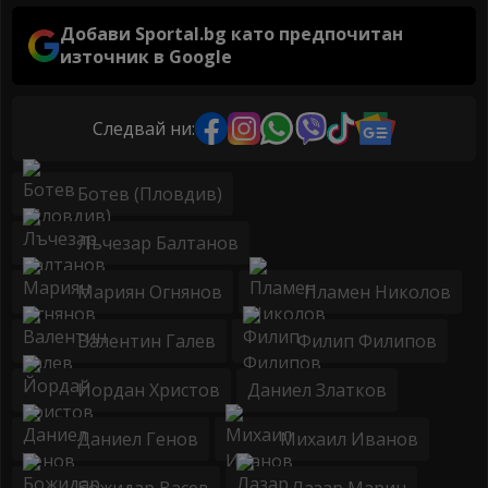
Добави Sportal.bg като предпочитан
източник в Google
Следвай ни:
Ботев (Пловдив)
Лъчезар Балтанов
Мариян Огнянов
Пламен Николов
Валентин Галев
Филип Филипов
Йордан Христов
Даниел Златков
Даниел Генов
Михаил Иванов