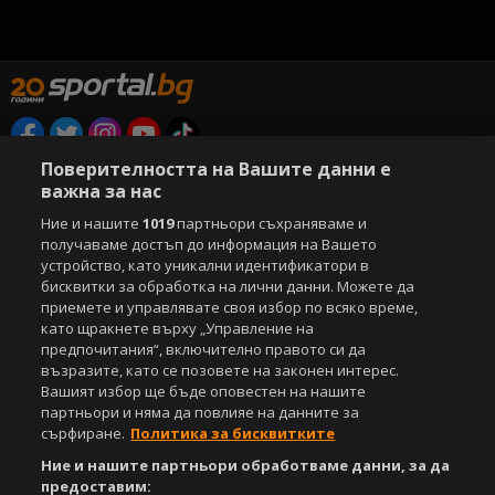
Поверителността на Вашите данни е
Copyright © 2007-2026 Агенция Спортал. Всички права запазени.
важна за нас
Този уебсайт е собственост на
Sportal Media Group
Ние и нашите
1019
партньори съхраняваме и
За нас
Екип
За рекламa
Общи условия
получаваме достъп до информация на Вашето
Етични правила на НСС
Лични данни
устройство, като уникални идентификатори в
Управление на предпочитания
бисквитки за обработка на лични данни. Можете да
приемете и управлявате своя избор по всяко време,
Съдържанието на този уеб сайт и технологиите, използвани в него, са
като щракнете върху „Управление на
под закрила на Закона за авторското право и сродните му права.
предпочитания“, включително правото си да
Всички статии, репортажи, интервюта и други текстови, графични и
възразите, като се позовете на законен интерес.
видео материали, публикувани в сайта, са собственост на Агенция
Вашият избор ще бъде оповестен на нашите
Спортал, освен ако изрично е посочено друго. Допуска се
партньори и няма да повлияе на данните за
публикуване на текстови материали само след писмено съгласие на
сърфиране.
Политика за бисквитките
Агенция Спортал, посочване на източника и добавяне на линк към
www.sportal.bg. Използването на графични и видео материали,
Ние и нашите партньори обработваме данни, за да
публикувани в сайта, е строго забранено. Нарушителите ще бъдат
предоставим: