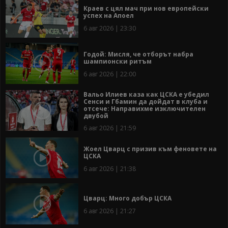
Краев с цял мач при нов европейски
успех на Апоел
6 авг 2026 | 23:30
Годой: Мисля, че отборът набра
шампионски ритъм
6 авг 2026 | 22:00
Вальо Илиев каза как ЦСКА е убедил
Сенси и Гбамин да дойдат в клуба и
отсече: Направихме изключителен
двубой
6 авг 2026 | 21:59
Жоел Цварц с призив към феновете на
ЦСКА
6 авг 2026 | 21:38
Цварц: Много добър ЦСКА
6 авг 2026 | 21:27