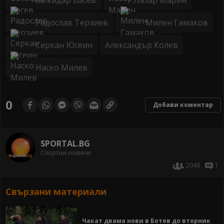
Божидар Васев
Лазар Марин
Радослав Терзиев
Милен Гамаков
Серкан Юсеин
Александър Колев
Наско Милев
0
Добави коментар
SPORTAL.BG
Спортни новини
2046
1
Свързани материали
Чакат двама нови в Ботев до вторник