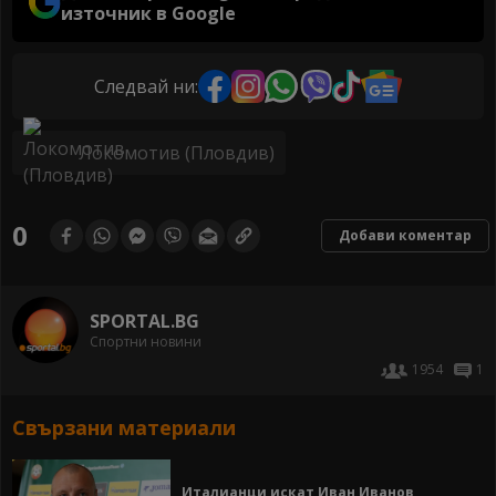
източник в Google
Следвай ни:
Локомотив (Пловдив)
0
Добави коментар
SPORTAL.BG
Спортни новини
1954
1
Свързани материали
Италианци искат Иван Иванов