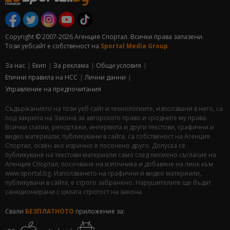
Copyright © 2007-2026 Агенция Спортал. Всички права запазени.
Този уебсайт е собственост на
Sportal Media Group
За нас
Екип
За рекламa
Общи условия
Етични правила на НСС
Лични данни
Управление на предпочитания
Съдържанието на този уеб сайт и технологиите, използвани в него, са
под закрила на Закона за авторското право и сродните му права.
Всички статии, репортажи, интервюта и други текстови, графични и
видео материали, публикувани в сайта, са собственост на Агенция
Спортал, освен ако изрично е посочено друго. Допуска се
публикуване на текстови материали само след писмено съгласие на
Агенция Спортал, посочване на източника и добавяне на линк към
www.sportal.bg. Използването на графични и видео материали,
публикувани в сайта, е строго забранено. Нарушителите ще бъдат
санкционирани с цялата строгост на закона.
Свали
БЕЗПЛАТНОТО
приложение за: