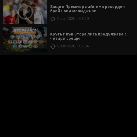
Защо в Премиър лийг има рекорден
брой нови мениджъри
9 авг 2026 | 08:20
Кръгът във Втора лига продължава с
четири срещи
9 авг 2026 | 07:04