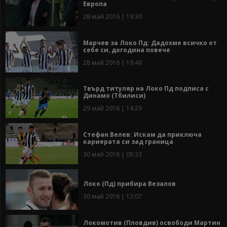
Европа
28 май 2016 | 19:30
Марчев за Локо Пд: Дадохме всичко от
себе си, догодина повече
28 май 2016 | 19:49
Твърд титуляр на Локо Пд подписа с
Динамо (Тбилиси)
29 май 2016 | 14:29
Стефан Велев: Искам да приключа
кариерата си зад граница
30 май 2016 | 08:33
Локо (Пд) прибира Везалов
30 май 2016 | 12:07
Локомотив (Пловдив) освободи Мартин