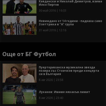
Кавдански и Николай Димитров, взима
Илко Пиргов
30 май 2016 | 16:03
Невиждано от 14 години - паднаха само
3 хеттрика в "А" група
31 май 2016 | 12:16
Още от БГ Футбол
Пуерториканска музикална звезда
позира със Стоичков преди концерта
си в България
8 авг 2026 | 23:58
Луканов: Имаме някакъв лимит
8 авг 2026 | 23:40