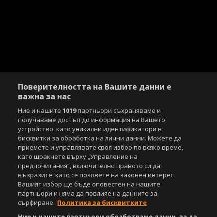
Поверителността на Вашите данни е
важна за нас
Ние и нашите
1019
партньори съхраняваме и
получаваме достъп до информация на Вашето
устройство, като уникални идентификатори в
бисквитки за обработка на лични данни. Можете да
приемете и управлявате своя избор по всяко време,
като щракнете върху „Управление на
предпочитания“, включително правото си да
възразите, като се позовете на законен интерес.
Вашият избор ще бъде оповестен на нашите
партньори и няма да повлияе на данните за
сърфиране.
Политика за бисквитките
Ние и нашите партньори обработваме данни, за да