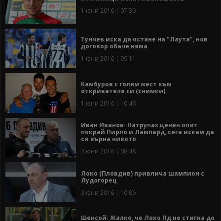
1 юни 2016 | 07:30
Тунчев иска да остане на "Лаута", нов
договор обаче няма
1 юни 2016 | 09:11
Камбуров с голям жест към
откривателя си (снимки)
1 юни 2016 | 10:46
Иван Иванов: Натрупах ценен опит
покрай Пирло и Лампард, сега искам да
си върна нивото
3 юни 2016 | 08:48
Локо (Пловдив) привлича шампион с
Лудогорец
3 юни 2016 | 10:06
Шенсой: Жалко, че Локо Пд не стигна до