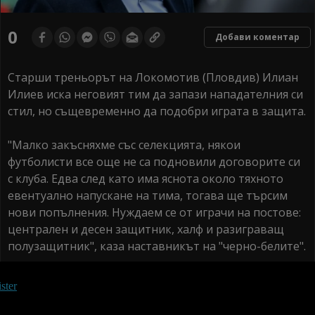
0
Добави коментар
Старши треньорът на Локомотив (Пловдив) Илиан
Илиев иска неговият тим да запази нападателния си
стил, но същевременно да подобри играта в защита.
"Малко закъсняхме със селекцията, някои
футболисти все още не са подновили договорите си
с клуба. Едва след като има яснота около тяхното
евентуално напускане на тима, тогава ще търсим
нови попълнения. Нуждаем се от играчи на постове:
централен и десен защитник, халф и разиграващ
полузащитник", каза наставникът на "черно-белите".