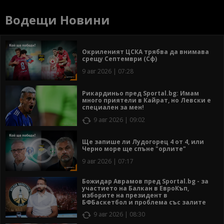
Водещи Новини
Окриленият ЦСКА трябва да внимава
срещу Септември (Сф)
9 авг 2026 | 07:28
Рикардиньо пред Sportal.bg: Имам
много приятели в Кайрат, но Левски е
специален за мен!
9 авг 2026 | 09:02
Ще запише ли Лудогорец 4 от 4, или
Черно море ще спъне "орлите"
9 авг 2026 | 07:17
Божидар Аврамов пред Sportal.bg - за
участието на Балкан в ЕвроКъп,
изборите на президент в
БФБаскетбол и проблема със залите
9 авг 2026 | 08:30