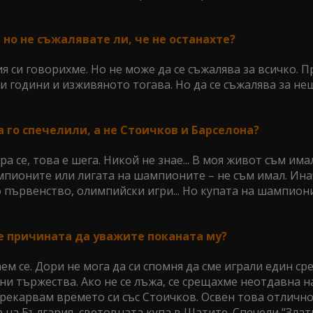
 но не съжалявате ли, че не останахте?
я си говорихме. Но не може да се съжалява за всичко. П
и години и изживяното тогава. Но да се съжалява за нещ
 го спечелили, а не Стоичков и Барселона?
ра се, това е шега. Никой не знае... В моя живот съм им
ампионите или лигата на шампионите – не съм имал. Ин
 първенство, олимпийски игри... Но купата на шампион
 е причината да уважите поканата му?
ем се. Дори не мога да си спомня да сме играли един ср
и тържества. Ако не се лъжа, се срещахме неотдавна н
прекарвам времето си със Стоичков. Освен това отличн
на България, световната купа в Щатите. Спечели “Злат