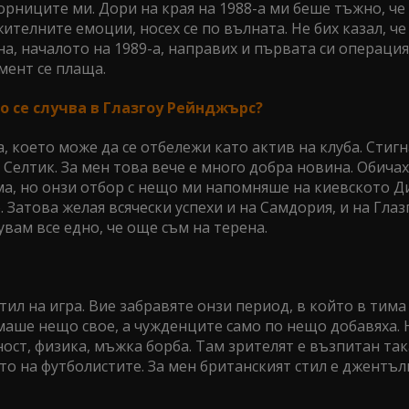
орниците ми. Дори на края на 1988-а ми беше тъжно, че
телните емоции, носех се по вълната. Не бих казал, че
а, началото на 1989-а, направих и първата си операция.
мент се плаща.
во се случва в Глазгоу Рейнджърс?
, което може да се отбележи като актив на клуба. Стигн
Селтик. За мен това вече е много добра новина. Обича
яма, но онзи отбор с нещо ми напомняше на киевското Д
Затова желая всячески успехи и на Самдория, и на Глаз
вам все едно, че още съм на терена.
 стил на игра. Вие забравяте онзи период, в който в тим
маше нещо свое, а чужденците само по нещо добавяха. 
ост, физика, мъжка борба. Там зрителят е възпитан така
ито на футболистите. За мен британският стил е джентъл