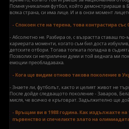
Помня уникалния футбол, който демонстрираше в Ба
всяка страна, си има лице. И и в онзи момент лице
- Спокоен сте на терена, това контрастира със 
- Абсолютно не. Разбира се, с възрастта ставаш по-
кариерата моменти, когато съм бил доста избухлив,
детските отбори. Тогава топката попадна в съдият
Позволих си неприлични думи и той веднага ми пок
емоции преобладаваха.
- Кога ще видим отново такова поколение в У
- Знаете ли, футболът, както и целият живот не тъ
После дойде следващото поколение - Заваров, Бела
мисля, че всичко е кръговрат. Задължително ще до
- Връщам ви в 1988 година. Как издължахте н
първенство и спечелихте злато на олимиадата