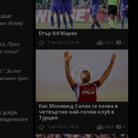
 даде
мо (Киев)
Етър 0:0 Марек
7 авг 2026 | 18:43
3428
2
та. През
 топка”.
”. За пет
ампион през
Как Мохамед Салах се озова в
четвъртия най-голям клуб в
о добре
Турция
 младежките
7 авг 2026 | 18:31
4458
4