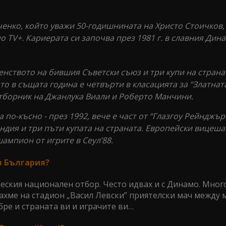
енко, който уважи 50-годишнината на Христо Стоичков,
о TV+. Кариерата си започва през 1981 г. в славния Дина
нството на бившия Съветски съюз и три купи на страна
ато в същата година е четвърти в класацията за “Златната
отборник на Джанлука Виали и Роберто Манчини.
а по-късно - през 1992, вече е част от “Глазгоу Рейнджърс
дия и три пъти купата на страната. Европейски вицеш
шампион от игрите в Сеул’88.
в България?
шеския национален отбор. Често идвах и с Динамо. Мног
рахме на стадион „Васил Левски” приятелски мач между
бре и страната ви и играчите ви…