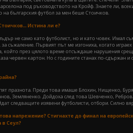
рселона под ръководството на Кройф. Знаете ли, всеки
то на българския футбол за мен беше Стоичков.
Стоичков... Истина ли е?
мъдър не само като футболист, но и като човек. Имал съ
 за съжаление. Първият път ме изгониха, когато играех
а, който през цялото време отсъждаше нарушения срещу
аза червен картон. Но с годините станах по-сдържан и
крайна?
рпят празнота. Преди това имаше Блохин, Нищенко, Буря
нов, Земляненко. Дойдоха след това Шевченко, Ребров
йдат следващите изявени футболисти, отбори. Силно вя
а това напрежение? Стигнахте до финал на европейс
 в Сеул?