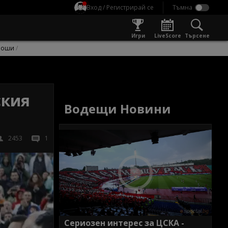
Вход / Регистрирай се
Игри
LiveScore
Търсене
оши
ския
Водещи Новини
2453
1
Сериозен интерес за ЦСКА -