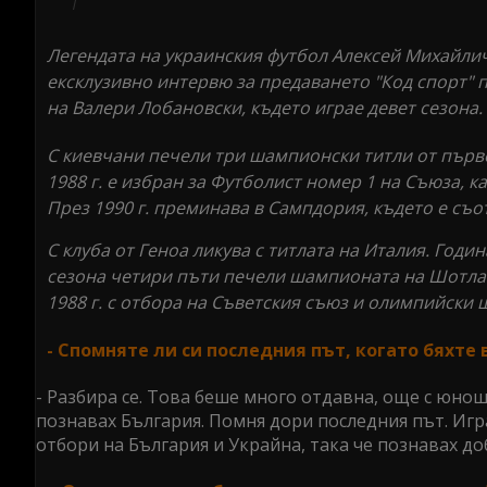
Легендата на украинския футбол Алексей Михайлич
ексклузивно интервю за предаването "Код спорт" п
на Валери Лобановски, където играе девет сезона.
С киевчани печели три шампионски титли от първе
1988 г. е избран за Футболист номер 1 на Съюза, к
През 1990 г. преминава в Сампдория, където е съ
С клуба от Геноа ликува с титлата на Италия. Годин
сезона четири пъти печели шампионата на Шотлан
1988 г. с отбора на Съветския съюз и олимпийски 
- Спомняте ли си последния път, когато бяхте 
- Разбира се. Това беше много отдавна, още с юно
познавах България. Помня дори последния път. Иг
отбори на България и Украйна, така че познавах до