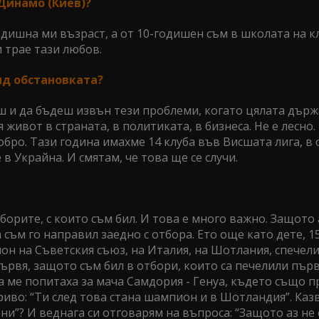
Динамо (Киев)?
дишна ми възраст, а от 10-годишен съм в школата на кл
 трае тази любов.
вид обстановката?
ираш и да бъдеш извън тези проблеми, когато цялата дър
ия живот в страната, в политиката, в бизнеса. Не е лесно
добро. Тази година имахме 14 клуба във Висшата лига, в
 в Украйна. И смятам, че това ще се случи.
тборите, с които съм бил. И това е много важно. Защото 
ва съм го направил заедно с отбора. Ето още като дете, 
он на Съветския съюз, на Италия, на Шотлания, спечели
рвя, защото съм бил в отбори, които са печелили първ
а ме попитаха за мача Самдория - Генуа, където също пр
иво: “Ти след това стана шампион и в Шотландия”. Казва
ни”? И веднага си отговарям на въпроса: “Защото аз не