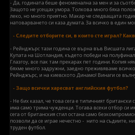
- Да, годината беше феноменална за мен и за съотб
Защото не усещах умора. Толкова много бяха положи
леко, но много приятно. Макар че следващата годин
натоварването си каза думата. За всичко в един мо
- Следите отборите си, в които сте играл? Как
- Рейнджърс тази година се върна във Висшата лига
Купата на Шотландия, където победи на полуфинал 
Глазгоу, все пак там прекарах пет години. Копия н
бяхме много задружни, заедно преживяваме всичко. 
Рейнджърс, и на киевското Динамо! Винаги се вълну
- Защо всички харесват английския футбол?
- Не бих казал, че това сега е типичният британски
има само трима чужденци. Тогава всеки отбор си и
сега от британския стил остана само безкомпромисн
позволи да се играе нечестно - нито на съдиите, н
труден футбол.