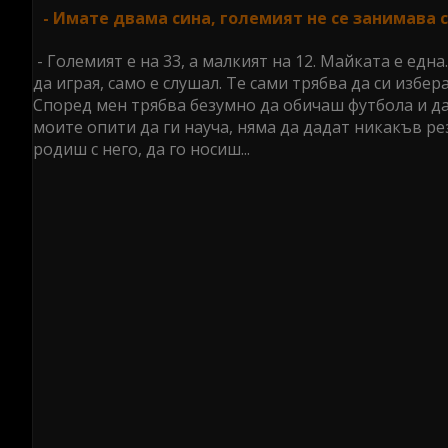
- Имате двама сина, големият не се занимава 
- Големият е на 33, а малкият на 12. Майката е едн
да играя, само е слушал. Те сами трябва да си избер
Според мен трябва безумно да обичаш футбола и да
моите опити да ги науча, няма да дадат никакъв рез
родиш с него, да го носиш...