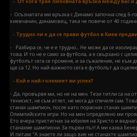
- От кога трае любовната връзка между вас и 
- Осъзнатата ми връзка с Динамо започна след 6-го
киевчанин, динамовец, така че повече от 40 години
- Трудно ли е да се прави футбол в Киев пред
- Разбира се, че е е трудно... Не може да се изол
това. И то не е само за футбола, а е свързано с цел
футболът сега се променя, и за съжаление, не към 
ще са 12. Но най-важното сега е футболът да оцелее
- Кой е най-големият ви успех?
- Да, провървя ми, но не на мен. Тези титли са на о
тенисист, не съм атлет, не мога да спечеля сам. То
станах шампион, после като пораснах станах шампи
Олимпийските игри. Но на мен определено ми провъ
Ето вчера пристигнах за юбилея на Христо и веднаг
станахме шампиони. За първи път! А ми казва Бенер
И питам: “А знаете ли защо вие не станахте шампио