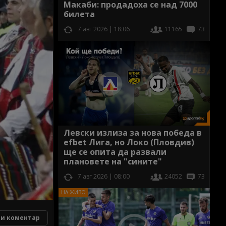
Макаби: продадоха се над 7000
билета
7 авг 2026 | 18:06
11165
73
Левски излиза за нова победа в
efbet Лига, но Локо (Пловдив)
ще се опита да развали
плановете на "сините"
7 авг 2026 | 08:00
24052
73
и коментар