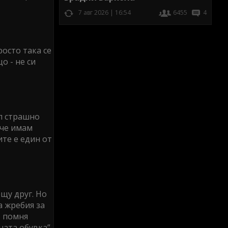
7 авг 2026 | 16:54
6455
4
росто така се
о - не си
ал страшно
аче имам
ите е един от
ещу друг. Но
а жребия за
о помня
ната обувка”.