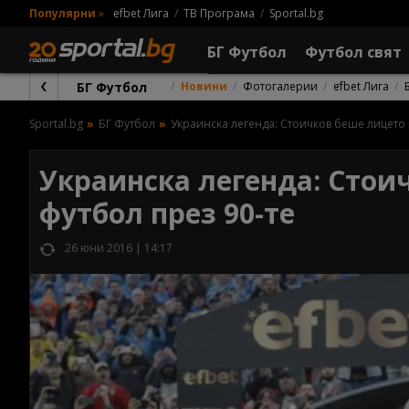
Популярни
»
efbet Лига
ТВ Програма
Sportal.bg
БГ Футбол
Футбол свят
БГ Футбол
Новини
Фотогалерии
efbet Лига
Sportal.bg
БГ Футбол
Украинска легенда: Стоичков беше лицето 
Украинска легенда: Стои
футбол през 90-те
26 юни 2016 | 14:17