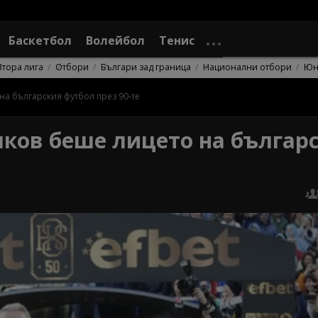
Баскетбол
Волейбол
Тенис
Втора лига
Отбори
Българи зад граница
Национални отбори
Юн
на българския футбол през 90-те
чков беше лицето на българ