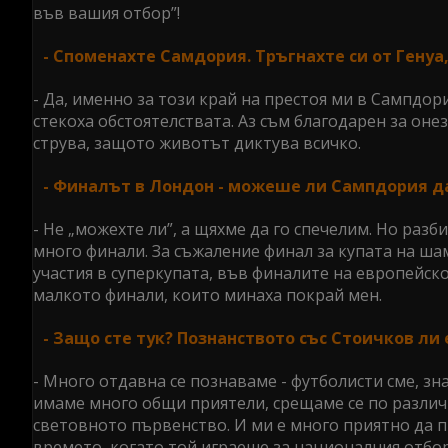
във вашия отбор”!
- Споменахте Самдория. Тръгнахте си от Генуа,
- Да, именно за този край на престоя ми в Сампдори
стекоха обстоятелствата. Аз съм благодарен за онез
струва, защото животът диктува всичко.
- Финалът в Лондон - можеше ли Сампдория да
- Не „можехте ли”, а щяхме да го спечелим. Но разби
много финали. За съжаление финал за купата на ш
участия в суперкупата, във финалите на европейско
малкото финали, които минаха покрай мен.
- Защо сте тук? Познанството със Стоичков ли
- Много отдавна се познаваме - футболисти сме, зна
имаме много общи приятели, срещаме се по различн
световното първенство. И ми е много приятно да 
времето, когато той играеше за националния отбор 