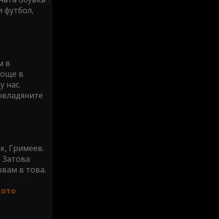
 футбол,
м в
 още в
 нас.
 овладяните
к, Гримеев.
. Затова
рвам в това.
кото