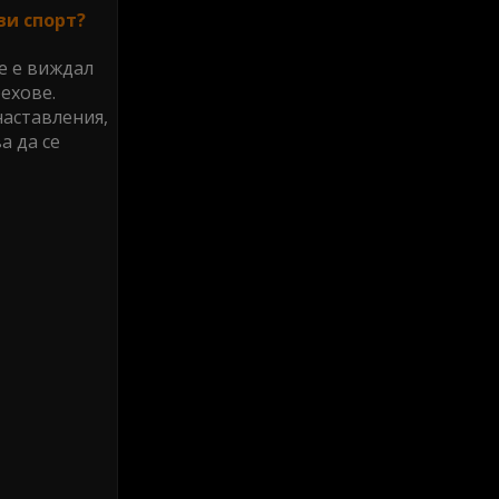
ви спорт?
ме е виждал
рехове.
наставления,
а да се