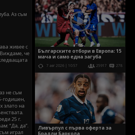
уба. Аз съм
жава живее с
Българските отбори в Европа: 15
. Виждаме, че
мача и само една загуба
 следващата
7 авг 2026 | 10:57
25917
278
аз не съм
15-годишен,
х злато на
енствата.
еди 25 г.
м: “Да, да”.
Ливърпул с първа оферта за
 съм играл
Брадли Баркола