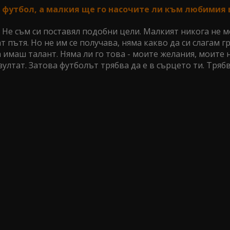
с футбол, а малкия ще го насочите ли към любимия 
а. Не съм си поставял подобни цели. Малкият никога не 
ат пътя. Но не им се получава, няма какво да си слагам г
 имаш талант. Няма ли го това - моите желания, моите 
ултат. Затова футболът трябва да е в сърцето ти. Трябв