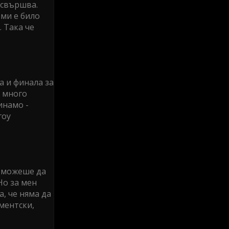
 свършва.
 ми е било
 Така че
а и финала за
х много
инамо -
гоу
а можеше да
Но за мен
, че няма да
ментски,