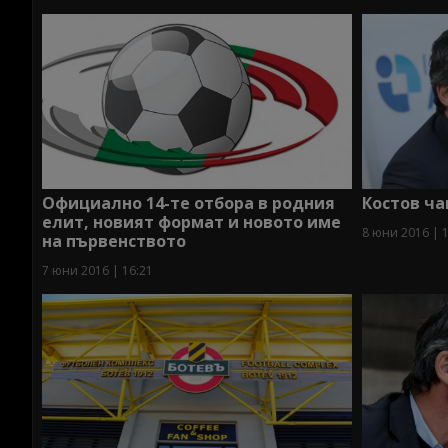
Официално 14-те отбора в родния
Костов ча
елит, новият формат и новото име
8 юни 2016 | 
на първенството
7 юни 2016 | 16:21