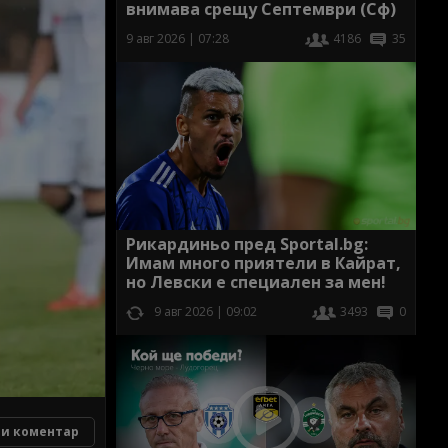
внимава срещу Септември (Сф)
9 авг 2026 | 07:28
4186
35
Рикардиньо пред Sportal.bg:
Имам много приятели в Кайрат,
но Левски е специален за мен!
9 авг 2026 | 09:02
3493
0
и коментар