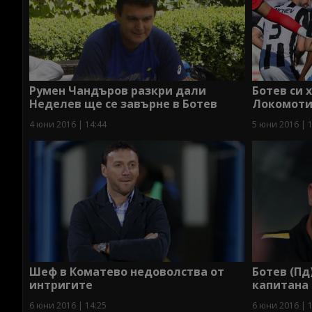
Румен Чандъров разкри дали
Ботев си 
Неделев ще се завърне в Ботев
Локомоти
4 юни 2016 | 14:44
5 юни 2016 | 
Шеф в Коматево недоволства от
Ботев (Пд
интригите
капитана 
6 юни 2016 | 14:25
6 юни 2016 | 