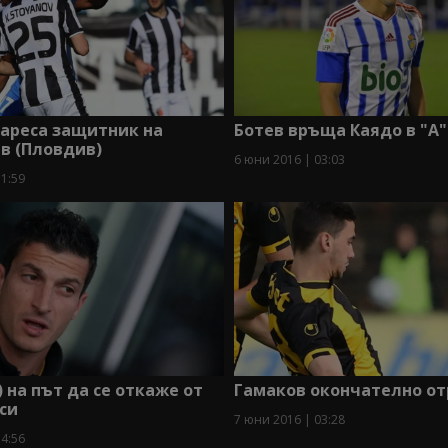
хареса защитник на
Ботев връща Каядо в "А"
в (Пловдив)
6 юни 2016 | 03:03
11:59
) на път да се откаже от
Гамаков окончателно от
си
7 юни 2016 | 03:28
14:56