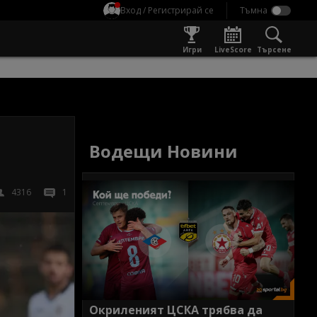
Вход / Регистрирай се
Игри
LiveScore
Търсене
Водещи Новини
4316
1
Окриленият ЦСКА трябва да