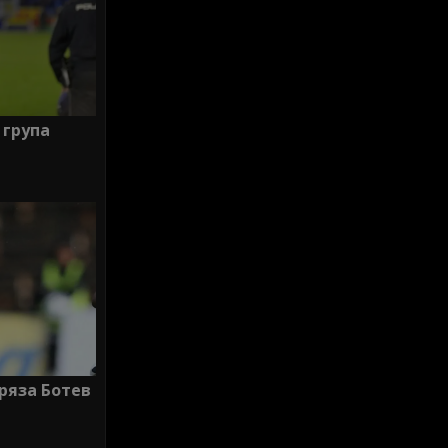
 група
ряза Ботев