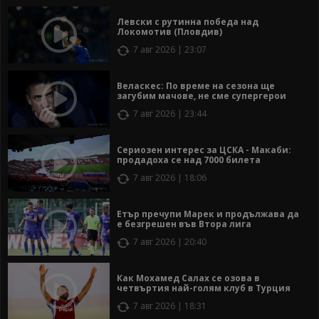
Левски с рутинна победа над
Локомотив (Пловдив)
7 авг 2026 | 23:07
Веласкес: По време на сезона ще
загубим мачове, не сме супергерои
7 авг 2026 | 23:44
Сериозен интерес за ЦСКА - Макаби:
продадоха се над 7000 билета
7 авг 2026 | 18:06
Етър пречупи Марек и продължава да
е безгрешен във Втора лига
7 авг 2026 | 20:40
Как Мохамед Салах се озова в
четвъртия най-голям клуб в Турция
7 авг 2026 | 18:31