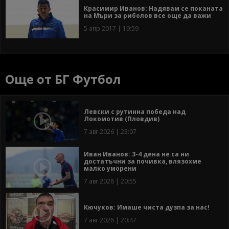
Красимир Иванов: Надявам се поканата
на Мъри за риболов все още да важи
5 апр 2017 | 19:59
Още от БГ Футбол
Левски с рутинна победа над
Локомотив (Пловдив)
7 авг 2026 | 23:07
Иван Иванов: 3-4 дена не са ни
достатъчни за почивка, влязохме
малко уморени
7 авг 2026 | 20:55
Кючуков: Имаше чиста дузпа за нас!
7 авг 2026 | 20:47