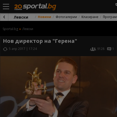
Левски
Новини
Фотогалерии
Класиране
Програм
Sportal.bg
Левски
Нов директор на "Герена"
5 апр 2017 | 17:24
9128
1