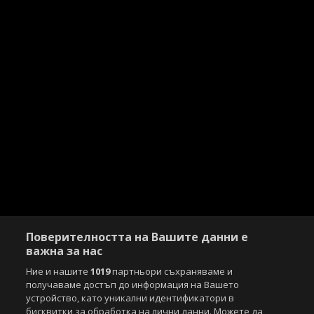
Поверителността на Вашите данни е
важна за нас
Ние и нашите
1019
партньори съхраняваме и
получаваме достъп до информация на Вашето
устройство, като уникални идентификатори в
Copyright © 2007-2026 Агенция Спортал. Всички права запазени.
бисквитки за обработка на лични данни. Можете да