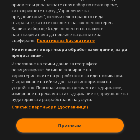
Този уебсайт е собственост на
Sportal Media Group
приемете и управлявате своя избор по всяко време,
като щракнете върху „Управление на
За нас
Екип
За рекламa
Общи условия
предпочитания“, включително правото си да
възразите, като се позовете на законен интерес.
Етични правила на НСС
Лични данни
Вашият избор ще бъде оповестен на нашите
Управление на предпочитания
партньори и няма да повлияе на данните за
сърфиране.
Политика за бисквитките
Съдържанието на този уеб сайт и технологиите, използвани в него, са
под закрила на Закона за авторското право и сродните му права.
Ние и нашите партньори обработваме данни, за да
Всички статии, репортажи, интервюта и други текстови, графични и
предоставим:
видео материали, публикувани в сайта, са собственост на Агенция
Използване на точни данни за географско
Спортал, освен ако изрично е посочено друго. Допуска се
позициониране. Активно сканиране на
публикуване на текстови материали само след писмено съгласие на
Агенция Спортал, посочване на източника и добавяне на линк към
характеристиките на устройството за идентификация.
www.sportal.bg. Използването на графични и видео материали,
Съхраняване на и/или достъп до информация на
публикувани в сайта, е строго забранено. Нарушителите ще бъдат
устройство. Персонализирана реклама и съдържание,
санкционирани с цялата строгост на закона.
измерване на рекламата и съдържанието, проучване на
аудиторията и разработване на услуги.
Свали
БЕЗПЛАТНОТО
приложение за:
Списък с партньори (доставчици)
iOS
Android
Приемам
Powered by: