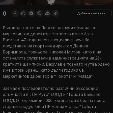
0
Добави коментар
Ръководството на Левски назначи официално
маркетингов директор. Неговото име е Асен
Василев
.
47-годишният специалист вече бе
представен на спортния директор Даниел
Боримиров, треньора Николай Митов, като и на
останалите служители в администрацията на 26-
кратните шампиони. Василев е познато и утвърдено
име в този бранш, като дълги години бе
маркетингов директор в "Тойота" и "Мазда".
Заемал е последователно различни ръководни
длъжности в „ТМ Ауто” ЕООД и “Тойота Балканс”
ЕООД. От октомври 2006 година той е бил на поста
старши продуктов и ПР мениджър на “Тойота
Балканс” - дистрибутор на Toyota и Lexus. В началото