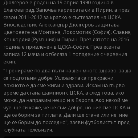
Дюлгеров е роден на 19 април 1990 година в
Благоевград. Започва кариерата си в Пирин, а през
сезон 2011-2012 за кратко е състезател на ЦСКА.
Впоследствие Александър Дюлгеров защитава
цветовете на Монтана, Локомотив (София), Славия,
Конкордия (Румъния) и Пирин. През лятото на 2016
година е привлечен в ЦСКА-София. През есента
записа 12 мача и отбеляза 1 попадение с червения
екип.
"Тренираме по два пъти на ден много здраво, за да
се подготвим добре. Условията са прекрасни,
важното е да сме живи и здрави. Искам на първо
време да стана шампион с ЦСКА, а след това, ако
може, да направим нещо и в Европа. Ако някой ме
чуе, ще си каже, че не съм добре, но ние сме ЦСКА и
ще се борим за титлата. Дали ще стане или не, ние
ще се борим до последно", заяви футболистът пред
клубната телевизия.