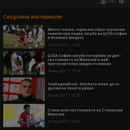
2063
1
Свързани материали
Много голове, сериозен обрат и ужасни
новини при първа загуба на ЦСКА-София
в Испания (видео)
26 яну 2017 | 14:49
ЦСКА-София загуби четирима за ден -
състоянието на Манолев е най-
притеснително (видео+снимки)
26 яну 2017 | 15:14
Чорбаджийски: Загубата може да се
дължи на леката умора
26 яну 2017 | 15:25
Стана ясно състоянието на Станислав
Манолев
27 яну 2017 | 10:45