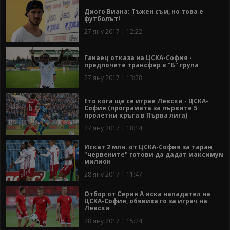
Диого Виана: Тъжен съм, но това е
футболът!
27 яну 2017 | 12:22
Ганаец отказа на ЦСКА-София -
предпочете трансфер в "Б" група
27 яну 2017 | 13:28
Ето кога ще се играе Левски - ЦСКА-
София (програмата за първите 5
пролетни кръга в Първа лига)
27 яну 2017 | 18:14
Искат 2 млн. от ЦСКА-София за таран,
"червените" готови да дадат максимум
милион
28 яну 2017 | 11:47
Отбор от Серия А иска нападател на
ЦСКА-София, обявиха го за играч на
Левски
28 яну 2017 | 15:24