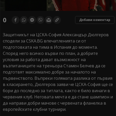
0
Добави коментар
Защитникът на ЦСКА-София Александър Дюлгеров
сподели за CSKA.BG впечатленията си от
подготовката на тима в Испания до момента.
Според него всичко върви по план, а добрите
условия за работа дават възможност на
възпитаниците на треньора Стамен Белчев да се
подготвят максимално добре за началото на
първенството. Въпреки голямата разлика от първия
в класирането, Дюлгеров заяви че ЦСКА-София ще се
бори до последно за титлата, както е било винаги в
червения клуб. Неговата мечта е да стане шампион и
да направи добри мачове с червената фланелка в
европейските клубни турнири.