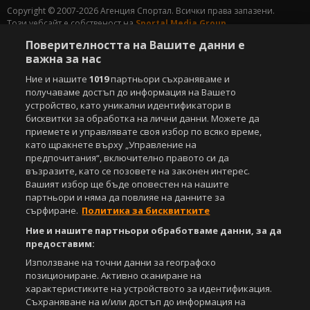
Copyright © 2007-2026 Агенция Спортал. Всички права запазени.
Този уебсайт е собственост на
Sportal Media Group
Поверителността на Вашите данни е
За нас
Екип
За рекламa
Общи условия
важна за нас
Етични правила на НСС
Лични данни
Ние и нашите
1019
партньори съхраняваме и
Управление на предпочитания
получаваме достъп до информация на Вашето
устройство, като уникални идентификатори в
Съдържанието на този уеб сайт и технологиите, използвани в него, са
бисквитки за обработка на лични данни. Можете да
под закрила на Закона за авторското право и сродните му права.
приемете и управлявате своя избор по всяко време,
Всички статии, репортажи, интервюта и други текстови, графични и
като щракнете върху „Управление на
видео материали, публикувани в сайта, са собственост на Агенция
Спортал, освен ако изрично е посочено друго. Допуска се
предпочитания“, включително правото си да
публикуване на текстови материали само след писмено съгласие на
възразите, като се позовете на законен интерес.
Агенция Спортал, посочване на източника и добавяне на линк към
Вашият избор ще бъде оповестен на нашите
www.sportal.bg. Използването на графични и видео материали,
партньори и няма да повлияе на данните за
публикувани в сайта, е строго забранено. Нарушителите ще бъдат
сърфиране.
Политика за бисквитките
санкционирани с цялата строгост на закона.
Ние и нашите партньори обработваме данни, за да
предоставим:
Свали
БЕЗПЛАТНОТО
приложение за:
Използване на точни данни за географско
iOS
Android
позициониране. Активно сканиране на
характеристиките на устройството за идентификация.
Съхраняване на и/или достъп до информация на
Powered by: