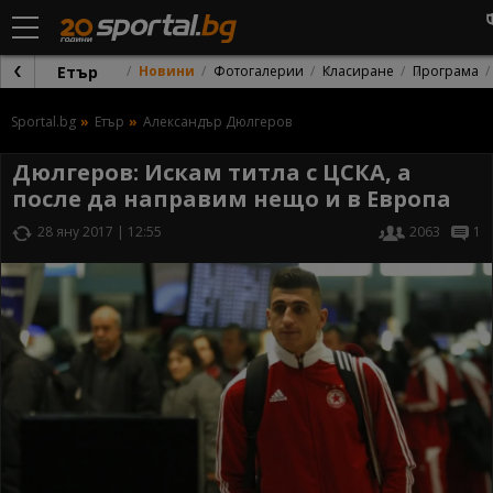
Етър
Новини
Фотогалерии
Класиране
Програма
Sportal.bg
Етър
Александър Дюлгеров
Дюлгеров: Искам титла с ЦСКА, а
после да направим нещо и в Европа
28 яну 2017 | 12:55
2063
1