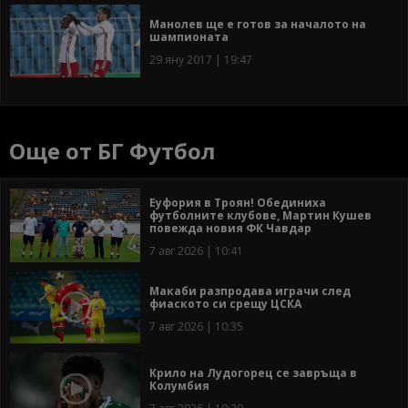
Манолев ще е готов за началото на
шампионата
29 яну 2017 | 19:47
Още от БГ Футбол
Еуфория в Троян! Обединиха
футболните клубове, Мартин Кушев
повежда новия ФК Чавдар
7 авг 2026 | 10:41
Макаби разпродава играчи след
фиаското си срещу ЦСКА
7 авг 2026 | 10:35
Крило на Лудогорец се завръща в
Колумбия