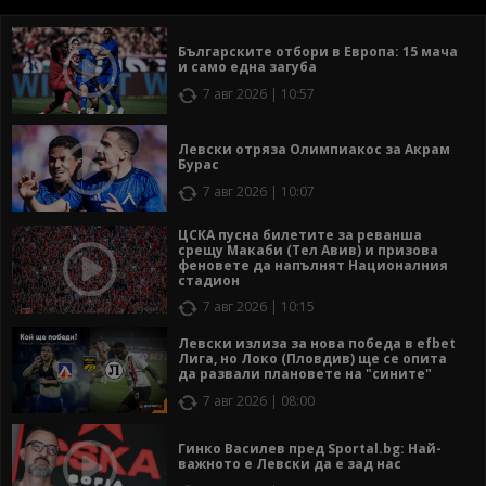
Българските отбори в Европа: 15 мача
и само една загуба
7 авг 2026 | 10:57
Левски отряза Олимпиакос за Акрам
Бурас
7 авг 2026 | 10:07
ЦСКА пусна билетите за реванша
срещу Макаби (Тел Авив) и призова
феновете да напълнят Националния
стадион
7 авг 2026 | 10:15
Левски излиза за нова победа в efbet
Лига, но Локо (Пловдив) ще се опита
да развали плановете на "сините"
7 авг 2026 | 08:00
Гинко Василев пред Sportal.bg: Най-
важното е Левски да е зад нас