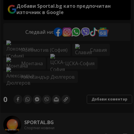
Добави Sportal.bg като предпочитан
източник в Google
Следвай ни:
Локомотив (София)
Славия
Монтана
ЦСКА-София
Александър Дюлгеров
0
Добави коментар
SPORTAL.BG
Спортни новини