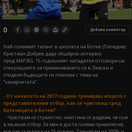
0
Добави коментар
Най-големият талант в школата на Ботев (Пловдив)
Кристиан Добрев даде обширно интервю
пред ANP.BG. 15-годишният нападател отговори на
спекулациите за преминаването си в Левски и
сподели бъдещите си планове с тима на
"канарчетата".
- От началото на 2017 година тренираш изцяло с
представителния отбор, как се чувстваш сред
батковците в Ботев?
- Чувствам се страхотно, наистина се радвам, че съм
в мъжкия отбор. За мен е доста голяма привилегия,
все пак съм едва на 15 години. Тренирам на 100% и