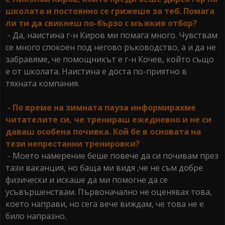
школата и постоянно се грижеше за теб. Помага
ли ти да свикнеш по-бързо с мъжкия отбор?
- Да, наистина г-н Киров ми помага много. Чувствам
се много спокоен под негово ръководство, а и да не
забравяме, че помощникът е г-н Кочев, който също
е от школата. Наистина е доста по-приятно в
тяхната компания.
- По време на зимната пауза информирахме
читателите си, че тренираш ежедневно и не си
даваш особена почивка. Кой бе в основата на
тези непрестанни тренировки?
- Моето намерение беше повече да си почивам през
тази ваканция, но баща ми видя ,че не съм добре
физически и искаше да ми помогне да се
усъвършенствам. Първоначално не оценявах това,
което направи, но сега вече виждам, че това не е
било напразно.