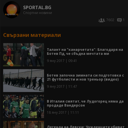
SPORTAL.BG
Спортни новини
7602
1
Свързани материали
Талант на "канарчетата": Благодаря на
Ботев Пд, че сбъдна мечтата ми
9 яну 2017 | 09:41
Ботев започна зимната си подготовка с
21 футболисти и нов треньор (видео)
9 яну 2017 | 11:47
В Италия смятат, че Лудогорец няма да
продаде Вандерсон
18 яну 2017 | 11:11
Легенда на Левски: Чужденците убиват