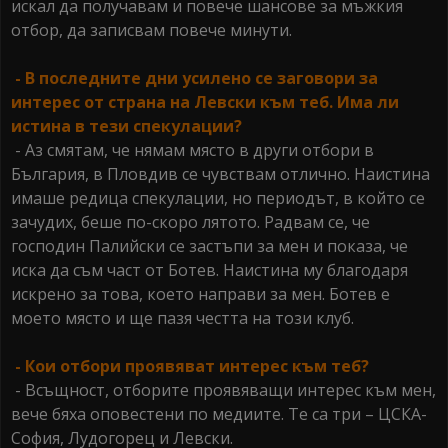
искал да получавам и повече шансове за мъжкия
отбор, да записвам повече минути.
- В последните дни усилено се заговори за
интерес от страна на Левски към теб. Има ли
истина в тези спекулации?
- Аз смятам, че нямам място в други отбори в
България, в Пловдив се чувствам отлично. Наистина
имаше редица спекулации, но периодът, в който се
зачудих, беше по-скоро лятото. Радвам се, че
господин Палийски се застъпи за мен и показа, че
иска да съм част от Ботев. Наистина му благодаря
искрено за това, което направи за мен. Ботев е
моето място и ще пазя честта на този клуб.
- Кои отбори проявяват интерес към теб?
- Всъщност, отборите проявяващи интерес към мен,
вече бяха оповестени по медиите. Те са три – ЦСКА-
София, Лудогорец и Левски.