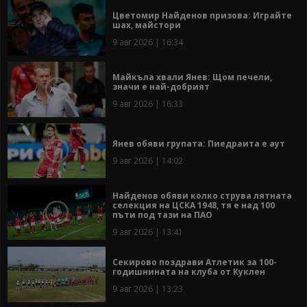
Цветомир Найденов призова: Играйте
шах, майстори
9 авг 2026 | 16:34
Майкъла хвали Янев: Щом печели,
значи е най-добрият
9 авг 2026 | 16:33
Янев обяви групата: Пиедраита е аут
9 авг 2026 | 14:02
Найденов обяви колко струва лятната
селекция на ЦСКА 1948, тя е над 100
пъти под тази на ПАО
9 авг 2026 | 13:41
Секирово поздрави Атлетик за 100-
годишнината на клуба от Куклен
9 авг 2026 | 13:23