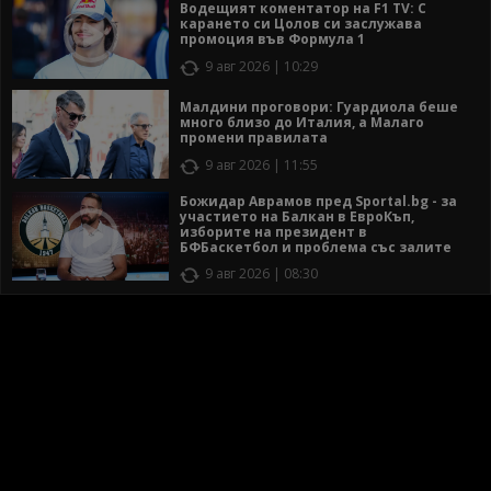
Водещият коментатор на F1 TV: С
карането си Цолов си заслужава
промоция във Формула 1
9 авг 2026 | 10:29
Малдини проговори: Гуардиола беше
много близо до Италия, а Малаго
промени правилата
9 авг 2026 | 11:55
Божидар Аврамов пред Sportal.bg - за
участието на Балкан в ЕвроКъп,
изборите на президент в
БФБаскетбол и проблема със залите
9 авг 2026 | 08:30