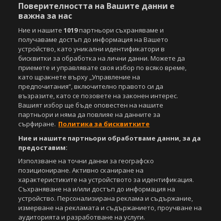
Поверителността на Вашите данни е
санкционирани с цялата строгост на закона.
важна за нас
Свали
БЕЗПЛАТНОТО
приложение за:
Ние и нашите
1019
партньори съхраняваме и
получаваме достъп до информация на Вашето
iOS
Android
устройство, като уникални идентификатори в
бисквитки за обработка на лични данни. Можете да
Powered by:
приемете и управлявате своя избор по всяко време,
като щракнете върху „Управление на
предпочитания“, включително правото си да
възразите, като се позовете на законен интерес.
Вашият избор ще бъде оповестен на нашите
партньори и няма да повлияе на данните за
сърфиране.
Политика за бисквитките
Ние и нашите партньори обработваме данни, за да
предоставим:
Използване на точни данни за географско
позициониране. Активно сканиране на
характеристиките на устройството за идентификация.
Съхраняване на и/или достъп до информация на
устройство. Персонализирана реклама и съдържание,
измерване на рекламата и съдържанието, проучване на
аудиторията и разработване на услуги.