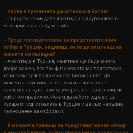
- Каква е причината да останеш в Ботев?
- Сърцето не ми дава да отида на друго място в
България и да предам клуба.
- Предстои подготовка на представителния
отбор в Турция, надяваш ли се да заминеш за
южната ни съседка?
- Ако отида в Турция, наистина ще бъде много
добре за мен, все пак физическата ми подготовка
тази зима трябва да е много високо ниво. До
момента наистина се готвим изключително
качествено, чувствам се уморен, но това значи, че
работим правилно. Искам да работя здраво, да
изкарам подготовката в Турция и да съм напълно
пълноценен за отбора си.
- В момента треньор на представителния отбор
е Николай Киров, който преди беше директор на