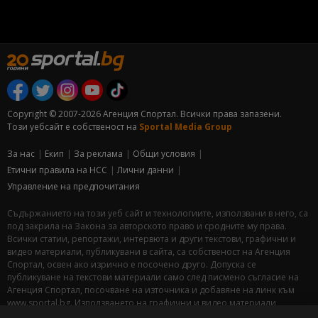
Copyright © 2007-2026 Агенция Спортал. Всички права запазени.
Този уебсайт е собственост на
Sportal Media Group
За нас
Екип
За рекламa
Общи условия
Етични правила на НСС
Лични данни
Управление на предпочитания
Съдържанието на този уеб сайт и технологиите, използвани в него, са
под закрила на Закона за авторското право и сродните му права.
Всички статии, репортажи, интервюта и други текстови, графични и
видео материали, публикувани в сайта, са собственост на Агенция
Спортал, освен ако изрично е посочено друго. Допуска се
публикуване на текстови материали само след писмено съгласие на
Агенция Спортал, посочване на източника и добавяне на линк към
www.sportal.bg. Използването на графични и видео материали,
публикувани в сайта, е строго забранено. Нарушителите ще бъдат