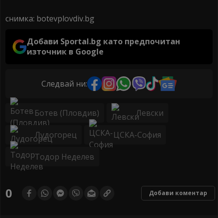
снимка: botevplovdiv.bg
Добави Sportal.bg като предпочитан
източник в Google
Следвай ни:
Ботев (Пловдив)
Левски
Лудогорец
ЦСКА-София
Тодор Неделев
0
Добави коментар