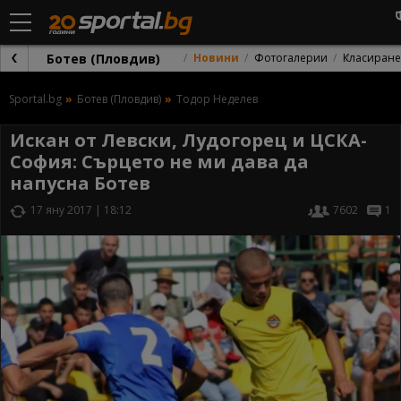
Ботев (Пловдив)
Новини
Фотогалерии
Класиране
Sportal.bg
Ботев (Пловдив)
Тодор Неделев
Искан от Левски, Лудогорец и ЦСКА-
София: Сърцето не ми дава да
напусна Ботев
17 яну 2017 | 18:12
7602
1