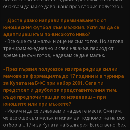
очаквам да ми се дава шанс през втория полусезон.
- Доста рязко направи преминаването от
юношеския футбол към мъжкия. Успя ли да се
адаптираш към по-високото ниво?
- Все още съм малък и още не съм готов. Но затова
тренирам ежедневно и след някакъв период от
време ще съм готов, надявам се да е малък.
- През първия полусезон изигра редица силни
мачове за формацията до 17 години и в турнира
за Купата на БФС при набор 2001. Сега ти
предстоят и двубои за представителния тим,
къде предпочиташ да се изявяваш – при
юношите или при мъжете?
- Искам и да се изявявам и на двете места. Смятам,
че все още съм малък и искам да подпомогна на моя
отбор в U17 и за Купата на България. Естествено, бих