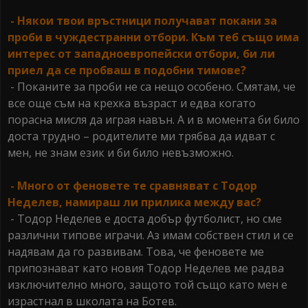
- Някои твои връстници получават покани за
проби в чуждестранни отбори. Към теб също има
интерес от западноевропейски отбори, би ли
приел да се пробваш в подобни тимове?
- Поканите за проби не са нещо особено. Смятам, че
все още съм на крехка възраст и едва когато
порасна мисля да играя навън. А и в момента би било
доста трудно – родителите ми трябва да идват с
мен, не знам език и би било невъзможно.
- Много от феновете те сравняват с Тодор
Неделев, намираш ли прилика между вас?
- Тодор Неделев е доста добър футболист, но сме
различни типове играчи. Аз имам собствен стил и се
надявам да го развивам. Това, че феновете ме
припознават като новия Тодор Неделев ме радва
изключително много, защото той също като мен е
израстнал в школата на Ботев.