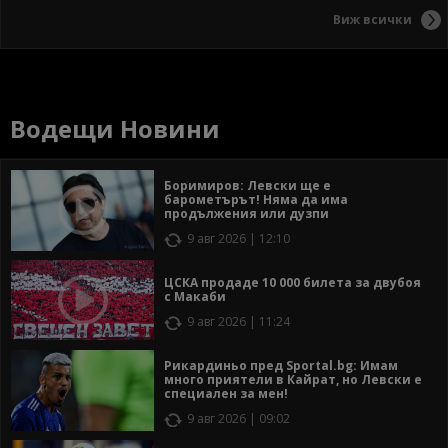
Виж всички
Водещи Новини
Боримиров: Левски ще е
барометърът! Няма да има
продължения или дузпи
9 авг 2026 | 12:10
ЦСКА продаде 10 000 билета за двубоя
с Макаби
9 авг 2026 | 11:24
Рикардиньо пред Sportal.bg: Имам
много приятели в Кайрат, но Левски е
специален за мен!
9 авг 2026 | 09:02