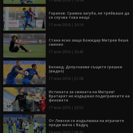
17 юли 2018 | 19:34
Горанов: Срамна загуба, не трябваше да
се случва това нещо
17 юли 2018 | 20:18
Стана ясно защо Божидар Митрев беше
сменен
17 юли 2018 | 20:45
Белаид: Допуснахме същите грешки
(видео)
17 юли 2018 | 21:08
Истината за смяната на Митрев!
Вратарят не издържал подигравките на
феновете
17 юли 2018 | 23:52
От Левски се издължиха на играчите
преди мача с Вадуц
18 юли 2018 | 08:43