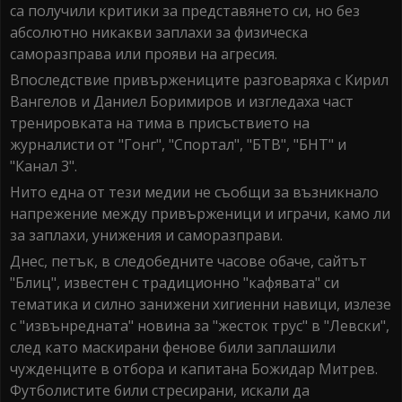
са получили критики за представянето си, но без
абсолютно никакви заплахи за физическа
саморазправа или прояви на агресия.
Впоследствие привържениците разговаряха с Кирил
Вангелов и Даниел Боримиров и изгледаха част
тренировката на тима в присъствието на
журналисти от "Гонг", "Спортал", "БТВ", "БНТ" и
"Канал 3".
Нито една от тези медии не съобщи за възникнало
напрежение между привърженици и играчи, камо ли
за заплахи, унижения и саморазправи.
Днес, петък, в следобедните часове обаче, сайтът
"Блиц", известен с традиционно "кафявата" си
тематика и силно занижени хигиенни навици, излезе
с "извънредната" новина за "жесток трус" в "Левски",
след като маскирани фенове били заплашили
чужденците в отбора и капитана Божидар Митрев.
Футболистите били стресирани, искали да