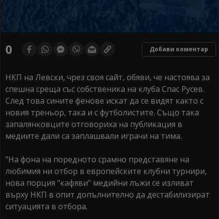
0
Добави коментар
НКП на Левски, чрез своя сайт, обяви, че настоява за
спешна среща със собственика на клуба Спас Русев.
След това сините фенове искат да се видят както с
новия треньор, така и с футболистите. Също така
запалянковците отговориха на публикация в
медиите дали са заплашвали играчи на тима.
"На фона на поредното срамно представяне на
любимия ни отбор в европейските клубни турнири,
нова порция "кафяви" медийни лъжи се изливат
върху НКП в опит допълнително да дестабилизират
ситуацията в отбора.