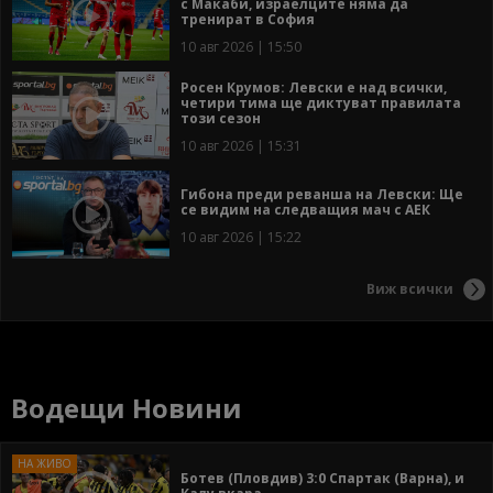
с Макаби, израелците няма да
тренират в София
10 авг 2026 | 15:50
Росен Крумов: Левски е над всички,
четири тима ще диктуват правилата
този сезон
10 авг 2026 | 15:31
Гибона преди реванша на Левски: Ще
се видим на следващия мач с АЕК
10 авг 2026 | 15:22
Виж всички
Водещи Новини
Ботев (Пловдив) 3:0 Спартак (Варна), и