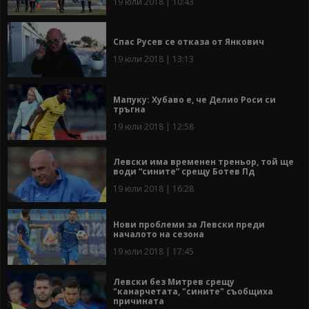
19 юли 2018 | 10:43
Спас Русев се отказа от Янкович
19 юли 2018 | 13:13
Мапуку: Хубаво е, че Делио Роси си
тръгна
19 юли 2018 | 12:58
Левски има временен треньор, той ще
води “сините” срещу Ботев Пд
19 юли 2018 | 16:28
Нови проблеми за Левски преди
началото на сезона
19 юли 2018 | 17:45
Левски без Митрев срещу
"канарчетата, "сините" съобщиха
причината