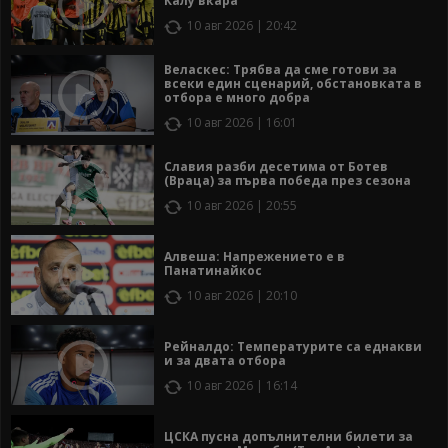
Калу вкара
10 авг 2026 | 20:42
Веласкес: Трябва да сме готови за
всеки един сценарий, обстановката в
отбора е много добра
10 авг 2026 | 16:01
Славия разби десетима от Ботев
(Враца) за първа победа през сезона
10 авг 2026 | 20:55
Алвеша: Напрежението е в
Панатинайкос
10 авг 2026 | 20:10
Рейналдо: Температурите са еднакви
и за двата отбора
10 авг 2026 | 16:14
ЦСКА пусна допълнителни билети за