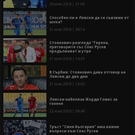
20 юли 2018 | 21:03
Способен ли е Левски да се съвземе от
шока?
21 юли 2018 | 06:14
Стоянович разгледа "Герена,
преговорите със Спас Русев
продължават и утре
21 юли 2018 | 16:33
В Сърбия: Стоянович дава отговор на
Левски до два дни
21 юли 2018 | 13:50
Левски набеляза Жорди Гомес за
гонене
22 юли 2018 | 09:49
Тръст "Синя България" има важни
въпроси към Спас Русев