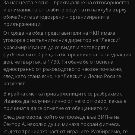
За нас целта е ясна – прехвърляне на отговорността
и вниманието от слабите резултати на клуба върху
обичайните заподозрени – организираните
привърженици.
От сряда на обяд представители на НКП имаха
уговорка с изпълнителния директор на "Левски"
Красимир Иванов да се видят и поговорят с
футболистите. Срещата бе предвидена за следващия
ден, четвъртък, в 17.30. Тя обаче бе отменена
едностранно от ръководството часове по-късно,
след като стана ясно, че “Левски” и Делио Роси се
разделят.
В крайна сметка привържениците се разбрахме с
Иванов да получим лично от него отговор, каква е
причината да се отметне от обещанието си.
След разговора, който се проведе във ВИП-а на
Сектор А, няколко души минаха покрай фитнеса,
където тренираха част от играчите. Разбираемо, те