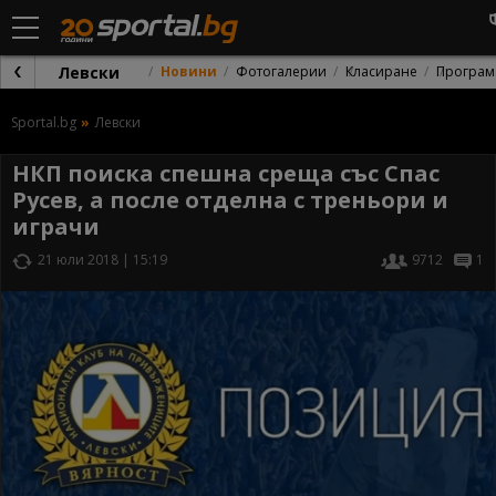
Левски
Новини
Фотогалерии
Класиране
Програм
Sportal.bg
Левски
НКП поиска спешна среща със Спас
Русев, а после отделна с треньори и
играчи
21 юли 2018 | 15:19
9712
1