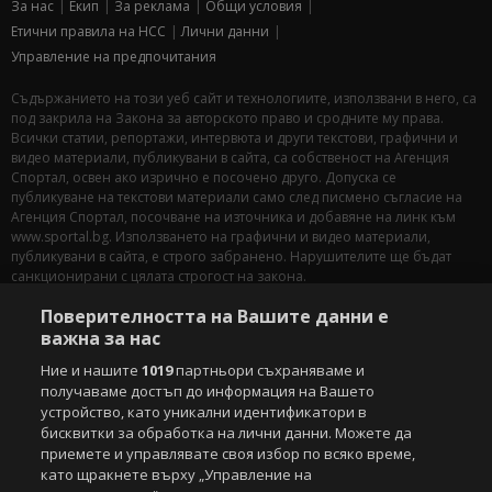
За нас
Екип
За рекламa
Общи условия
Етични правила на НСС
Лични данни
Управление на предпочитания
Съдържанието на този уеб сайт и технологиите, използвани в него, са
под закрила на Закона за авторското право и сродните му права.
Всички статии, репортажи, интервюта и други текстови, графични и
видео материали, публикувани в сайта, са собственост на Агенция
Спортал, освен ако изрично е посочено друго. Допуска се
публикуване на текстови материали само след писмено съгласие на
Агенция Спортал, посочване на източника и добавяне на линк към
www.sportal.bg. Използването на графични и видео материали,
публикувани в сайта, е строго забранено. Нарушителите ще бъдат
санкционирани с цялата строгост на закона.
Поверителността на Вашите данни е
Свали
БЕЗПЛАТНОТО
приложение за:
важна за нас
iOS
Android
Ние и нашите
1019
партньори съхраняваме и
получаваме достъп до информация на Вашето
Powered by:
устройство, като уникални идентификатори в
бисквитки за обработка на лични данни. Можете да
приемете и управлявате своя избор по всяко време,
като щракнете върху „Управление на