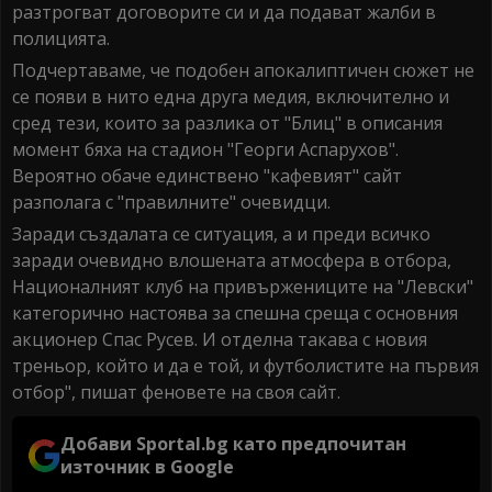
разтрогват договорите си и да подават жалби в
полицията.
Подчертаваме, че подобен апокалиптичен сюжет не
се появи в нито една друга медия, включително и
сред тези, които за разлика от "Блиц" в описания
момент бяха на стадион "Георги Аспарухов".
Вероятно обаче единствено "кафевият" сайт
разполага с "правилните" очевидци.
Заради създалата се ситуация, а и преди всичко
заради очевидно влошената атмосфера в отбора,
Националният клуб на привържениците на "Левски"
категорично настоява за спешна среща с основния
акционер Спас Русев. И отделна такава с новия
треньор, който и да е той, и футболистите на първия
отбор", пишат феновете на своя сайт.
Добави Sportal.bg като предпочитан
източник в Google