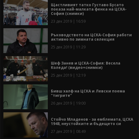
Щастливият татко Густаво Бусато
показа най-малката фенка на ЦСКА-
София (снимки)
23 дек 2019 | 16:59
Ръководството на ЦСКА-София работи
активно по зимната селекция
25 дек 2019 | 11:29
Шеф Занев и ЦСКА-София: Весела
Коледа! (видео+снимки)
25 дек 2019 | 12:19
Бивш халф на ЦСКА и Левски поема
"тигрите"
26 дек 2019 | 19:00
Стойчо Младенов - за емблемата, ЦСКА
1948, неустойките и бъдещето си
27 дек 2019 | 08:49