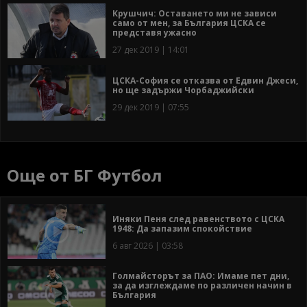
Крушчич: Оставането ми не зависи
само от мен, за България ЦСКА се
представя ужасно
27 дек 2019 | 14:01
ЦСКА-София се отказва от Едвин Джеси,
но ще задържи Чорбаджийски
29 дек 2019 | 07:55
Още от БГ Футбол
Иняки Пеня след равенството с ЦСКА
1948: Да запазим спокойствие
6 авг 2026 | 03:58
Голмайсторът за ПАО: Имаме пет дни,
за да изглеждаме по различен начин в
България