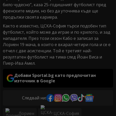
било чудесно”, каза 25-годишният футболист пред
френските медии, но без да уточнява къде ще
продължи своята кариера.
Както е известно, ЦСКА-София търси подобен тип
футболист, който може да играе и по крилото, и зад
нападателя. През този сезон Кабо е записал за
Лориен 19 мача, в които е вкарал четири гола и се е
отчел с две асистенции. Той е третият най-
резултатен футболист на тима след Йоан Виса и
Пиер-Ива Амел.
Добави Sportal.bg като предпочитан
източник в Google
Следвай ни:
Лориен
ЦСКА-София