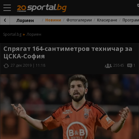
Лориен
Новини
Фотогалерии
Класиране
Програм
Sportal.bg
Лориен
Спрягат 164-сантиметров техничар за
ЦСКА-София
27 дек 2019 | 11:18
25545
1