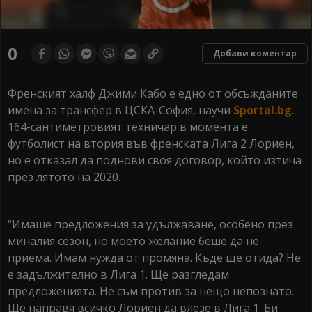
0
Добави коментар
Френският халф Джими Кабо е едно от обсъжданите
имена за трансфер в ЦСКА-София, научи
Sportal.bg
.
164-сантиметровият техничар в момента е
футболист на втория във френската Лига 2 Лориен,
но е отказал да поднови своя договор, който изтича
през лятото на 2020.
“Имаше предложения за удължаване, особено през
миналия сезон, но моето желание беше да не
приема. Имам нужда от промяна. Къде ще отида? Не
е задължително в Лига 1. Ще разгледам
предложенията. Не съм против за нещо непознато.
Ще направя всичко Лориен да влезе в Лига 1. Би