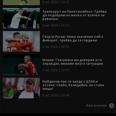
6 авг 2026 | 03:35
Треньорът на Панатинайкос: Трябва
да подобрим по малко от всичко за
реванша
6 авг 2026 | 02:33
Георги Русев: Няма значение кой е
фаворит, трябва да се гордеем
6 авг 2026 | 00:01
Илиев: Гласуваха ми доверие и го
оправдах, имахме много ситуации
5 авг 2026 | 23:59
Найденов пак се заяде с ЦСКА и
отсече: Слабо, безидейно, не става
нищо!
5 авг 2026 | 23:48
Виж всички