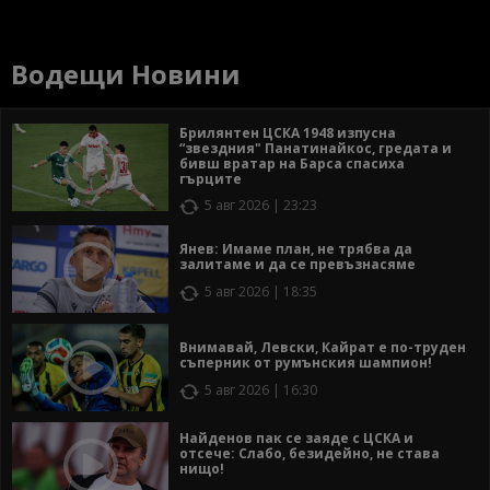
Водещи Новини
Брилянтен ЦСКА 1948 изпусна
“звездния" Панатинайкос, гредата и
бивш вратар на Барса спасиха
гърците
5 авг 2026 | 23:23
Янев: Имаме план, не трябва да
залитаме и да се превъзнасяме
5 авг 2026 | 18:35
Внимавай, Левски, Кайрат е по-труден
съперник от румънския шампион!
5 авг 2026 | 16:30
Найденов пак се заяде с ЦСКА и
отсече: Слабо, безидейно, не става
нищо!