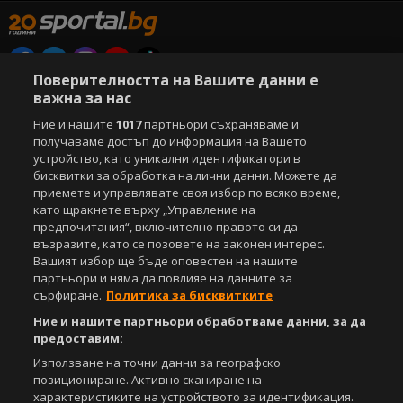
Поверителността на Вашите данни е
Copyright © 2007-2026 Агенция Спортал. Всички права запазени.
важна за нас
Този уебсайт е собственост на
Sportal Media Group
Ние и нашите
1017
партньори съхраняваме и
За нас
получаваме достъп до информация на Вашето
Екип
За рекламa
Общи условия
устройство, като уникални идентификатори в
Етични правила на НСС
Лични данни
бисквитки за обработка на лични данни. Можете да
Управление на предпочитания
приемете и управлявате своя избор по всяко време,
като щракнете върху „Управление на
Съдържанието на този уеб сайт и технологиите, използвани в него, са
предпочитания“, включително правото си да
под закрила на Закона за авторското право и сродните му права.
възразите, като се позовете на законен интерес.
Всички статии, репортажи, интервюта и други текстови, графични и
Вашият избор ще бъде оповестен на нашите
видео материали, публикувани в сайта, са собственост на Агенция
партньори и няма да повлияе на данните за
Спортал, освен ако изрично е посочено друго. Допуска се
сърфиране.
Политика за бисквитките
публикуване на текстови материали само след писмено съгласие на
Агенция Спортал, посочване на източника и добавяне на линк към
Ние и нашите партньори обработваме данни, за да
www.sportal.bg. Използването на графични и видео материали,
предоставим:
публикувани в сайта, е строго забранено. Нарушителите ще бъдат
санкционирани с цялата строгост на закона.
Използване на точни данни за географско
позициониране. Активно сканиране на
Свали
характеристиките на устройството за идентификация.
БЕЗПЛАТНОТО
приложение за: