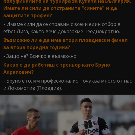
полуфиналите на турнира за Купата на България.
Имате ли сили да отстраните "сините" и да
защитите трофея?
- Имаме сили да се справим с всеки един отбор в
efbet Лига, както вече доказахме нееднократно.
Възможно ли е да има втори пловдивски финал
за втора поредна година?
- Защо не? Всичко е възможно!
Какво е да работиш с треньор като Бруно
Акрапович?
- Бруно е голям професионалист, очаква много от нас
и Локомотив (Пловдив).