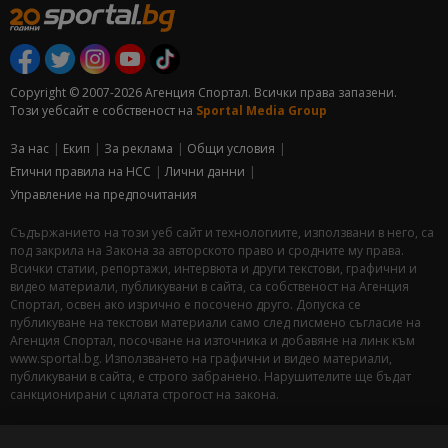
Copyright © 2007-2026 Агенция Спортал. Всички права запазени.
Този уебсайт е собственост на
Sportal Media Group
За нас
Екип
За рекламa
Общи условия
Етични правила на НСС
Лични данни
Управление на предпочитания
Съдържанието на този уеб сайт и технологиите, използвани в него, са
под закрила на Закона за авторското право и сродните му права.
Всички статии, репортажи, интервюта и други текстови, графични и
видео материали, публикувани в сайта, са собственост на Агенция
Спортал, освен ако изрично е посочено друго. Допуска се
публикуване на текстови материали само след писмено съгласие на
Агенция Спортал, посочване на източника и добавяне на линк към
www.sportal.bg. Използването на графични и видео материали,
публикувани в сайта, е строго забранено. Нарушителите ще бъдат
санкционирани с цялата строгост на закона.
Свали
БЕЗПЛАТНОТО
приложение за: