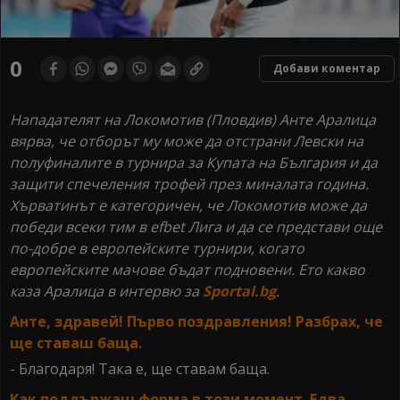
0
Добави коментар
Нападателят на Локомотив (Пловдив) Анте Аралица
вярва, че отборът му може да отстрани Левски на
полуфиналите в турнира за Купата на България и да
защити спечеления трофей през миналата година.
Хърватинът е категоричен, че Локомотив може да
победи всеки тим в efbet Лига и да се представи още
по-добре в европейските турнири, когато
европейските мачове бъдат подновени. Ето какво
каза Аралица в интервю за
Sportal.bg
.
Анте, здравей! Първо поздравления! Разбрах, че
ще ставаш баща.
- Благодаря! Така е, ще ставам баща.
Как поддържаш форма в този момент. Едва