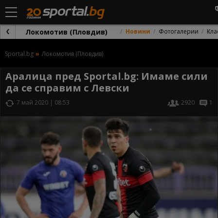
Локомотив (Пловдив)
Новини
Фотогалерии
Кла
Sportal.bg
Локомотив (Пловдив)
Аралица пред Sportal.bg: Имаме сили
да се справим с Левски
7 май 2020 | 08:53
2920
1