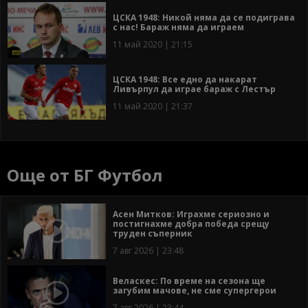
ЦСКА 1948: Никой няма да се подиграва
с нас! Бараж няма да играем
11 май 2020 | 21:15
ЦСКА 1948: Все едно да накарат
Ливърпул да играе бараж с Лестър
11 май 2020 | 21:37
Още от БГ Футбол
Асен Митков: Играхме сериозно и
постигнахме добра победа срещу
труден съперник
7 авг 2026 | 23:48
Веласкес: По време на сезона ще
загубим мачове, не сме супергерои
7 авг 2026 | 23:44