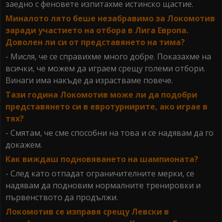
заедно с феновете изпитахме истинско щастие.
Миналото лято беше незабравимо за Локомотив
заради участието на отбора в Лига Европа.
Доволен ли си от представянето на тима?
- Мисля, че се справихме много добре. Показахме на
всички, че можем да играем срещу големи отбори.
Винаги има накъде да израстваме повече.
Тази година Локомотив може ли да подобри
представянето си в евротурнирите, ако играе в
тях?
- Смятам, че сме способни на това и се надявам да го
докажем.
Как виждаш подновяването на шампионата?
- След като отпадат ограничителните мерки, се
надявам да подновим нормалните тренировки и
първенството да продължи.
Локомотив се изправя срещу Левски в