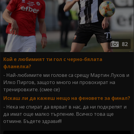
82
Кой е любимият ти гол с черно-бялата
фланелка?
- Най-любимите ми голове са срещу Мартин Луков и
Илко Пиргов, защото много ни провокират на
тренировките. (смее се)
Искаш ли да кажеш нещо на феновете за финал?
- Нека не спират да вярват в нас, да ни подкрепят и
да имат още малко търпение. Всичко това ще
отмине. Бъдете здрави!!!