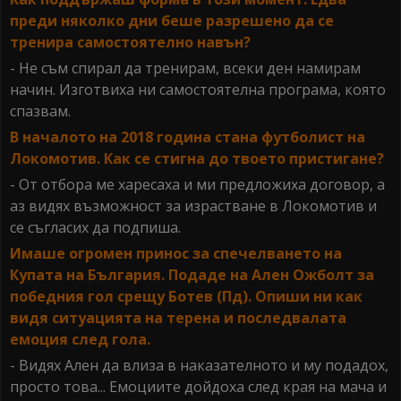
преди няколко дни беше разрешено да се
тренира самостоятелно навън?
- Не съм спирал да тренирам, всеки ден намирам
начин. Изготвиха ни самостоятелна програма, която
спазвам.
В началото на 2018 година стана футболист на
Локомотив. Как се стигна до твоето пристигане?
- От отбора ме харесаха и ми предложиха договор, а
аз видях възможност за израстване в Локомотив и
се съгласих да подпиша.
Имаше огромен принос за спечелването на
Купата на България. Подаде на Ален Ожболт за
победния гол срещу Ботев (Пд). Опиши ни как
видя ситуацията на терена и последвалата
емоция след гола.
- Видях Ален да влиза в наказателното и му подадох,
просто това... Емоциите дойдоха след края на мача и