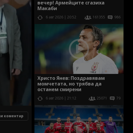
вечер! Армейците сгазиха
Макаби
6 авг 2026 | 20:52
161355
986
Христо Янев: Поздравявам
момчетата, но трябва да
останем смирени
6 авг 2026 | 21:12
25071
79
и коментар