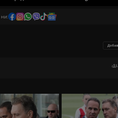
 ни:
Добав