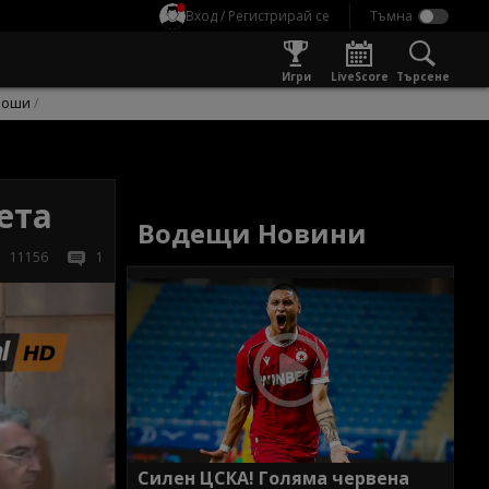
Вход / Регистрирай се
Игри
LiveScore
Търсене
оши
вета
Водещи Новини
11156
1
Силен ЦСКА! Голяма червена