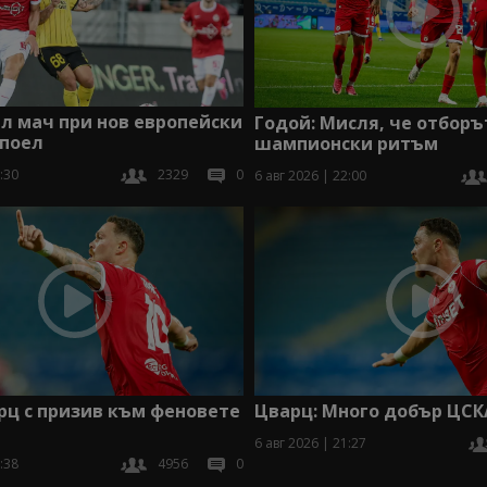
ял мач при нов европейски
Годой: Мисля, че отборъ
Апоел
шампионски ритъм
:30
2329
0
6 авг 2026 | 22:00
рц с призив към феновете
Цварц: Много добър ЦСК
6 авг 2026 | 21:27
:38
4956
0