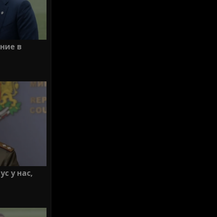
ние в
с у нас,