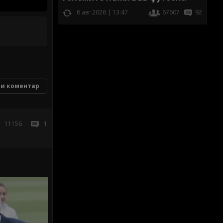
6 авг 2026 | 13:47
67607
92
и коментар
11156
1