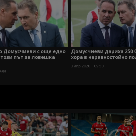
о Домусчиеви с още едно
Домусчиеви дариха 250 0
 този път за ловешка
хора в неравностойно п
3 апр 2020 | 09:50
8:55