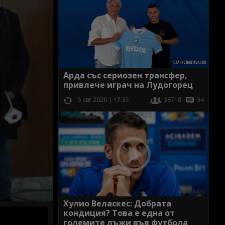
Арда със сериозен трансфер,
привлече играч на Лудогорец
6 авг 2026 | 17:33
38718
34
Хулио Веласкес: Добрата
кондиция? Това е една от
големите лъжи във футбола