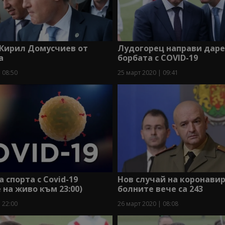
 Кирил Домусчиев от
Лудогорец направи даре
а
борбата с COVID-19
 08:50
25 март 2020 | 09:41
а спорта с Covid-19
Нов случай на коронавиру
 на живо към 23:00)
болните вече са 243
 22:00
26 март 2020 | 08:08