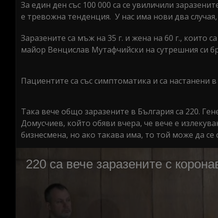
За един ден със 100 000 са се увиличили заразенит
е тревожна тенденция. У нас има нови два случая
Заразените са мъж на 35 г. и жена на 60 г., които
майор Венцислав Мутафчийски на сутрешния си б
Пациентите са със симптоматика и са настанени в
Така вече общо заразените в България са 220. Ге
Домусчиев, който обяви вчера, че вече е излекув
бизнесмена, но ако такава има, то той може да се 