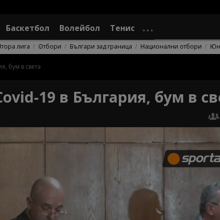
Баскетбол
Волейбол
Тенис
Втора лига
Отбори
Българи зад граница
Национални отбори
Юн
я, бум в света
Covid-19 в България, бум в с