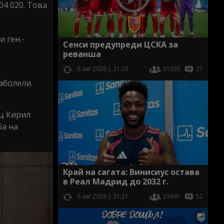
04 020. Това
и ген.-
Сенси предупреди ЦСКА за
реванша
6 авг 2026 | 21:23
31035
27
аболели.
ец Кирил
ба на
Край на сагата: Винисиус остава
в Реал Мадрид до 2032 г.
6 авг 2026 | 21:21
23641
52