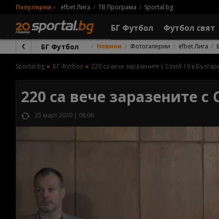
Популярни
»
efbet Лига
ТВ Програма
Sportal.bg
БГ Футбол
Футбол свят
БГ Футбол
Новини
Фотогалерии
efbet Лига
Sportal.bg
БГ Футбол
220 са вече заразените с Covid-19 в Българи
220 са вече заразените с 
25 март 2020 | 08:06