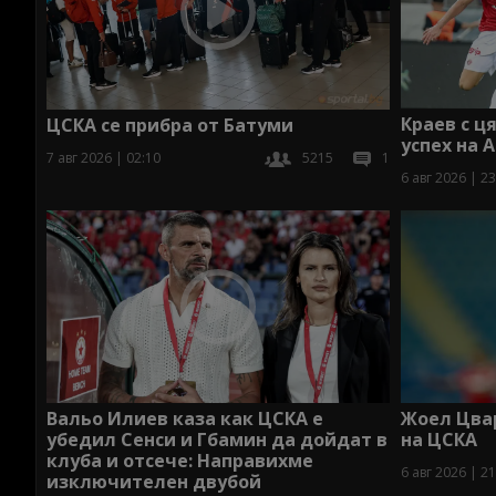
Краев с ц
ЦСКА се прибра от Батуми
успех на 
7 авг 2026 | 02:10
5215
1
6 авг 2026 | 23
Вальо Илиев каза как ЦСКА е
Жоел Цва
убедил Сенси и Гбамин да дойдат в
на ЦСКА
клуба и отсече: Направихме
6 авг 2026 | 21
изключителен двубой