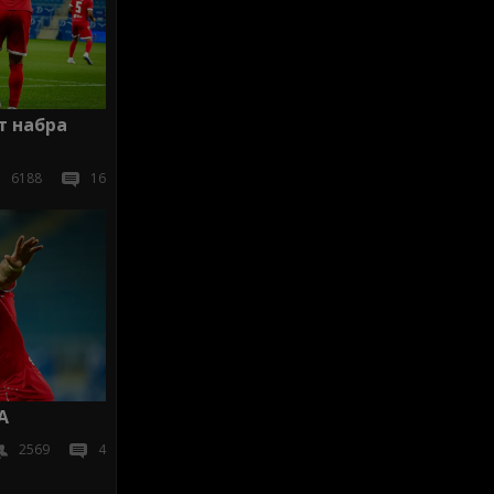
т набра
6188
16
А
2569
4