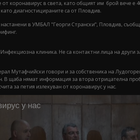
е от коронавирус в света, като общият им брой вече е 4
, като диагностицираните са от Пловдив.
 са настанени в УМБАЛ "Георги Странски", Пловдив, съобщ
рифинг.
 Инфекциозна клиника. Не са контактни лица на други з
нерал Мутафчийски говори и за собственика на Лудогор
ан. В щаба нямат информация за втора отрицателна про
счита за петия излекуван от коронавирус у нас.