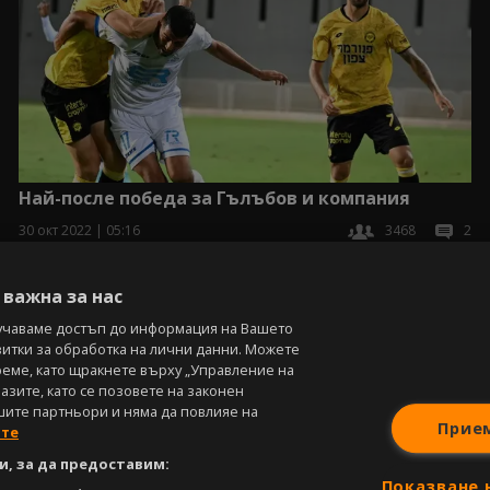
Най-после победа за Гълъбов и компания
30 окт 2022 | 05:16
3468
2
важна за нас
учаваме достъп до информация на Вашето
витки за обработка на лични данни. Можете
реме, като щракнете върху „Управление на
зите, като се позовете на законен
шите партньори и няма да повлияе на
Прие
ите
, за да предоставим:
Показване 