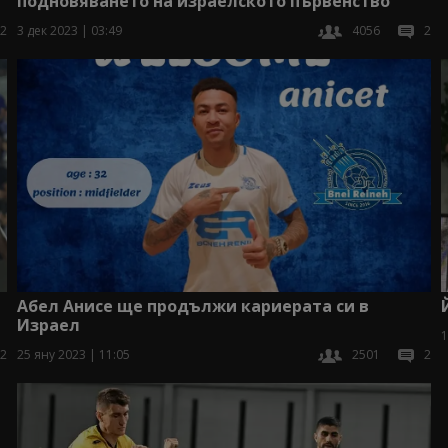
подновяването на израелското първенство
2
3 дек 2023 | 03:49
4056
2
Абел Анисе ще продължи кариерата си в
Израел
1
2
25 яну 2023 | 11:05
2501
2