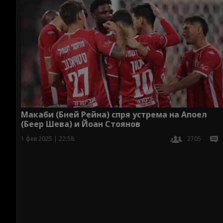
Макаби (Бней Рейна) спря устрема на Апоел
(Беер Шева) и Йоан Стоянов
1 фев 2025 | 22:58
2705