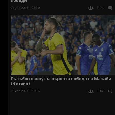
победи
28 дек 2023 | 03:30
3174
Гълъбов пропусна първата победа на Макаби
(Нетаня)
18 сеп 2023 | 02:36
3007