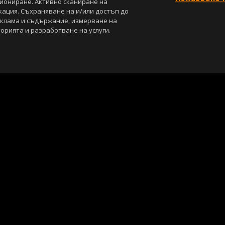
циониране. Активно сканиране на
кация. Съхраняване на и/или достъп до
еклама и съдържание, измерване на
орията и разработване на услуги.
С
Лични данни
Управление на предпочитания
са под закрила на Закона за авторското право и сродните му права. Всичк
, освен ако изрично е посочено друго. Допуска се публикуване на тексто
ползването на графични и видео материали, публикувани в сайта, е стро