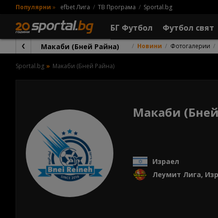
Популярни
»
efbet Лига
ТВ Програма
Sportal.bg
БГ Футбол
Футбол свят
Макаби (Бней Райна)
Новини
Фотогалерии
Sportal.bg
Макаби (Бней Райна)
Макаби (Бней
Израел
Леумит Лига, Из