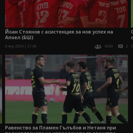
Йоан Стоянов с асистенция за нов успех на
Апоел (БШ)
6 яну 2024 | 21:45
3043
2
3
Равенство за Пламен Гълъбов и Нетаня при