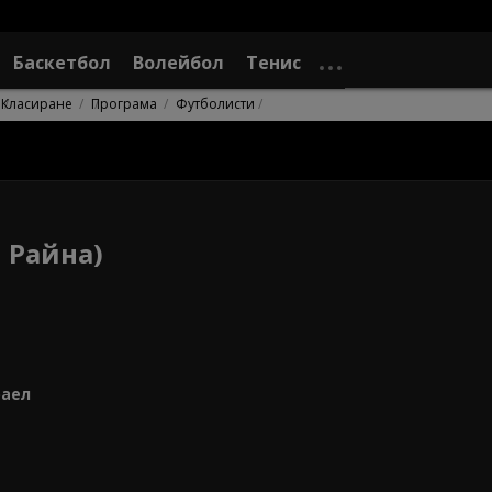
Баскетбол
Волейбол
Тенис
Класиране
Програма
Футболисти
 Райна)
раел