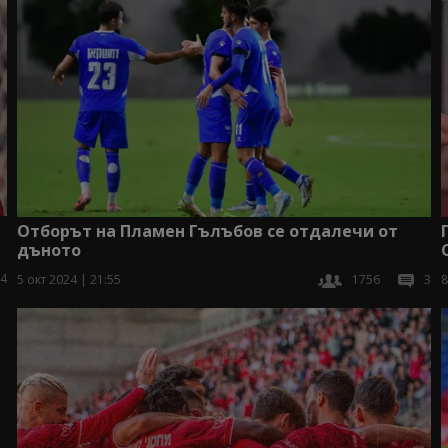
Отборът на Пламен Гълъбов се отдалечи от
дъното
4
5 окт 2024 | 21:55
1756
3
8