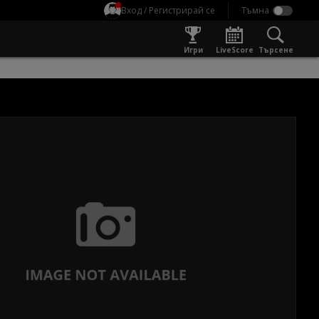
Вход / Регистрирай се
Игри
LiveScore
Търсене