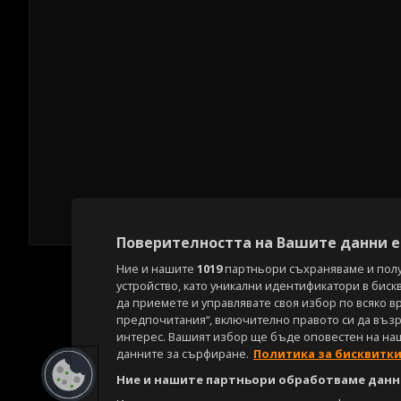
Поверителността на Вашите данни е 
Ние и нашите
1019
партньори съхраняваме и пол
устройство, като уникални идентификатори в биск
да приемете и управлявате своя избор по всяко в
предпочитания“, включително правото си да възра
интерес. Вашият избор ще бъде оповестен на на
данните за сърфиране.
Политика за бисквитк
Ние и нашите партньори обработваме данни