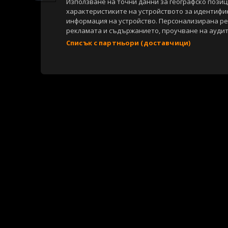
Използване на точни данни за географско пози
характеристиките на устройството за идентифи
информация на устройство. Персонализирана р
рекламата и съдържанието, проучване на аудит
Списък с партньори (доставчици)
Copyright © 2007-2026 Агенция Спортал. Всички права запазени.
Този уебсайт е собственост на
Sportal Media Group
За нас
Екип
За рекламa
Общи условия
Етични правила на НС
Съдържанието на този уеб сайт и технологиите, използвани в него, 
материали, публикувани в сайта, са собственост на Агенция Спортал
посочване на източника и добавяне на линк към www.sportal.bg. Из
строгост на закона.