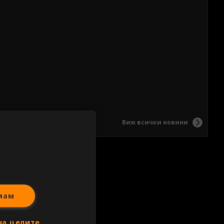
Виж всички новини
мам
на целите