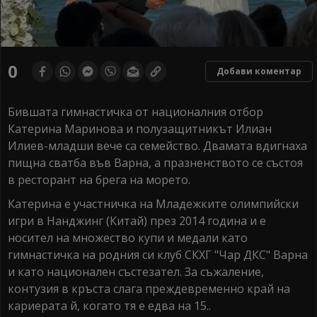
0
Добави коментар
Бившата гимнастичка от националния отбор
Катерина Маринова и полузащитникът Илиан
Илиев-младши вече са семейство. Двамата вдигнаха
пищна сватба във Варна, а празненството се състоя
в ресторант на брега на морето.
Катерина е участничка на Младежките олимпийски
игри в Нанджинг (Китай) през 2014 година и е
носител на множество купи и медали като
гимнастичка на родния си клуб СКХГ "Чар ДКС" Варна
и като национален състезател. За съжаление,
контузия в кръста слага преждевременно край на
кариерата й, когато тя е едва на 15..