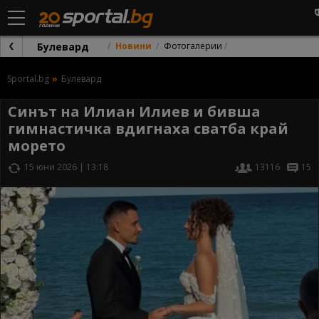
Булевард
Новини
Фотогалерии
Sportal.bg
Булевард
Синът на Илиан Илиев и бивша
гимнастичка вдигнаха сватба край
морето
15 юни 2026 | 13:18
13116
15