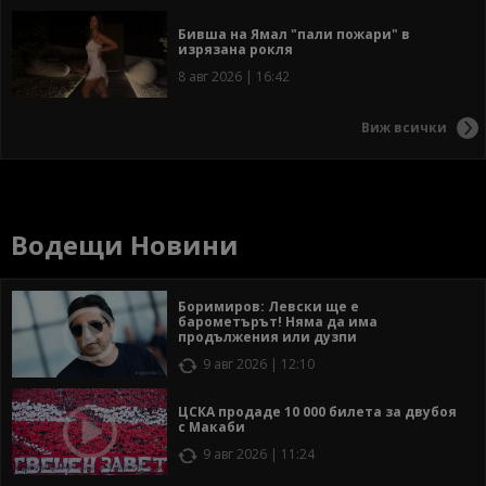
Бивша на Ямал "пали пожари" в
изрязана рокля
8 авг 2026 | 16:42
Виж всички
Водещи Новини
Боримиров: Левски ще е
барометърът! Няма да има
продължения или дузпи
9 авг 2026 | 12:10
ЦСКА продаде 10 000 билета за двубоя
с Макаби
9 авг 2026 | 11:24