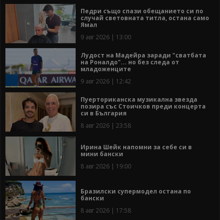
Педри също спази обещанието си по
случай световната титла, остана само
Ямал
9 авг 2026 | 13:00
Лудост на Мадейра заради "сватбата
на Роналдо"... но без следа от
младоженците
9 авг 2026 | 12:42
Пуерториканска музикална звезда
позира със Стоичков преди концерта
си в България
8 авг 2026 | 23:58
Ирина Шейк напомни за себе си в
мини бански
8 авг 2026 | 19:00
Бразилски супермодел остана по
бански
8 авг 2026 | 17:58