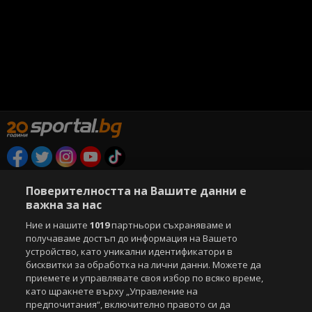
Copyright © 2007-2026 Агенция Спортал. Всички права запазени.
Поверителността на Вашите данни е
Този уебсайт е собственост на
Sportal Media Group
важна за нас
За нас
Екип
За рекламa
Общи условия
Ние и нашите
1019
партньори съхраняваме и
Етични правила на НСС
Лични данни
получаваме достъп до информация на Вашето
Управление на предпочитания
устройство, като уникални идентификатори в
бисквитки за обработка на лични данни. Можете да
Съдържанието на този уеб сайт и технологиите, използвани в него, са
приемете и управлявате своя избор по всяко време,
под закрила на Закона за авторското право и сродните му права.
като щракнете върху „Управление на
Всички статии, репортажи, интервюта и други текстови, графични и
предпочитания“, включително правото си да