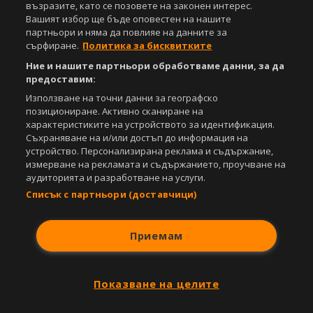
видео материали, публикувани в сайта, са собственост на Агенция
възразите, като се позовете на законен интерес.
Спортал, освен ако изрично е посочено друго. Допуска се
Вашият избор ще бъде оповестен на нашите
публикуване на текстови материали само след писмено съгласие на
партньори и няма да повлияе на данните за
Агенция Спортал, посочване на източника и добавяне на линк към
сърфиране.
Политика за бисквитките
www.sportal.bg. Използването на графични и видео материали,
Ние и нашите партньори обработваме данни, за да
публикувани в сайта, е строго забранено. Нарушителите ще бъдат
санкционирани с цялата строгост на закона.
предоставим:
Използване на точни данни за географско
Свали
БЕЗПЛАТНОТО
приложение за:
позициониране. Активно сканиране на
характеристиките на устройството за идентификация.
iOS
Android
Съхраняване на и/или достъп до информация на
устройство. Персонализирана реклама и съдържание,
Powered by:
измерване на рекламата и съдържанието, проучване на
аудиторията и разработване на услуги.
Списък с партньори (доставчици)
Приемам
Показване на целите