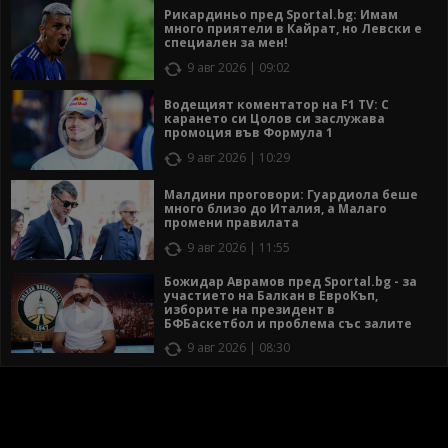
Рикардиньо пред Sportal.bg: Имам
много приятели в Кайрат, но Левски е
специален за мен!
9 авг 2026 | 09:02
Водещият коментатор на F1 TV: С
карането си Цолов си заслужава
промоция във Формула 1
9 авг 2026 | 10:29
Малдини проговори: Гуардиола беше
много близо до Италия, а Малаго
промени правилата
9 авг 2026 | 11:55
Божидар Аврамов пред Sportal.bg - за
участието на Балкан в ЕвроКъп,
изборите на президент в
БФБаскетбол и проблема със залите
9 авг 2026 | 08:30