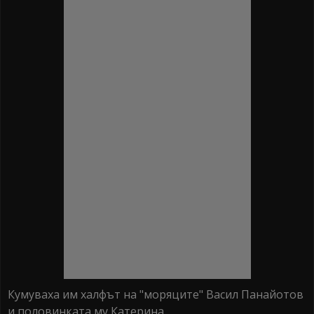
Кумуваха им халфът на "моряците" Васил Панайотов
и половинката му Катерина.