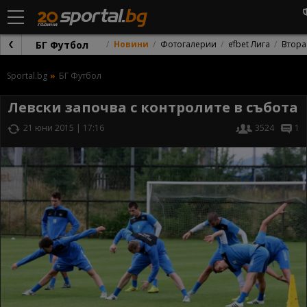
БГ Футбол
Новини
Фотогалерии
efbet Лига
Втора
Sportal.bg
БГ Футбол
Левски започва с контролите в събота
21 юни 2015 | 17:16
3524
1