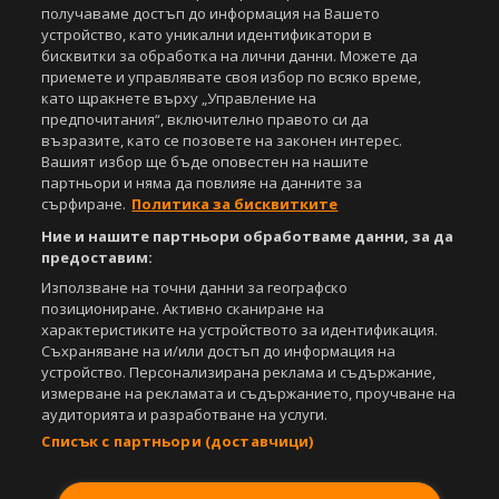
получаваме достъп до информация на Вашето
устройство, като уникални идентификатори в
Copyright © 2007-2026 Агенция Спортал. Всички права запазени.
бисквитки за обработка на лични данни. Можете да
Този уебсайт е собственост на
Sportal Media Group
приемете и управлявате своя избор по всяко време,
като щракнете върху „Управление на
За нас
Екип
За рекламa
Общи условия
предпочитания“, включително правото си да
Етични правила на НСС
Лични данни
възразите, като се позовете на законен интерес.
Управление на предпочитания
Вашият избор ще бъде оповестен на нашите
партньори и няма да повлияе на данните за
Съдържанието на този уеб сайт и технологиите, използвани в него, са
сърфиране.
Политика за бисквитките
под закрила на Закона за авторското право и сродните му права.
Ние и нашите партньори обработваме данни, за да
Всички статии, репортажи, интервюта и други текстови, графични и
предоставим:
видео материали, публикувани в сайта, са собственост на Агенция
Спортал, освен ако изрично е посочено друго. Допуска се
Използване на точни данни за географско
публикуване на текстови материали само след писмено съгласие на
позициониране. Активно сканиране на
Агенция Спортал, посочване на източника и добавяне на линк към
характеристиките на устройството за идентификация.
www.sportal.bg. Използването на графични и видео материали,
Съхраняване на и/или достъп до информация на
публикувани в сайта, е строго забранено. Нарушителите ще бъдат
устройство. Персонализирана реклама и съдържание,
санкционирани с цялата строгост на закона.
измерване на рекламата и съдържанието, проучване на
аудиторията и разработване на услуги.
Свали
БЕЗПЛАТНОТО
приложение за:
Списък с партньори (доставчици)
iOS
Android