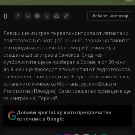
0
Добави коментар
Левски ще изиграе първата контрола от лятната си
подготовка в събота (27 юни). Съперник на "сините"
е втородивизионният Септември (Симитли), а
срещата ще се играе в Самоков. След нея
футболистите ще се приберат в София, а от 30 юни
до 8 юли ще проведат втория етап от подготовката
на Боровец. Съперници на 26-кратните шампиони в
останалите мачове са Монтана, руския Волга и
Локомотив (Пловдив). Само срещата с руснаците ще
се изиграе на "Герена".
Добави Sportal.bg като предпочитан
източник в Google