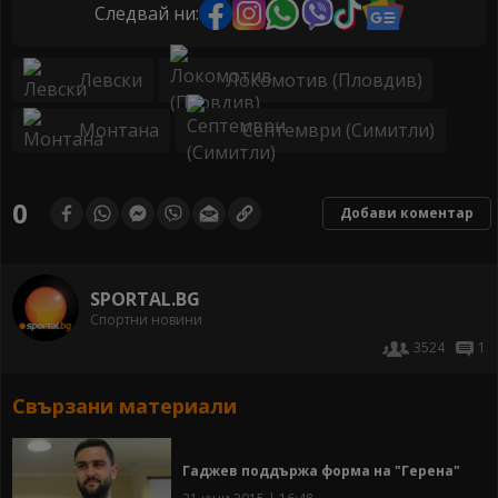
Следвай ни:
Левски
Локомотив (Пловдив)
Монтана
Септември (Симитли)
0
Добави коментар
SPORTAL.BG
Спортни новини
3524
1
Свързани материали
Гаджев поддържа форма на "Герена"