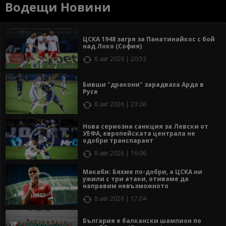
Водещи Новини
ЦСКА 1948 загря за Панатинайкос с бой
над Локо (София)
8 авг 2026 | 20:53
Бивши "дракони" зарадваха Арда в
Русе
8 авг 2026 | 23:06
Нова сериозна санкция за Левски от
УЕФА, европейската централа не
одобри транспарант
8 авг 2026 | 16:06
Макаби: Бяхме по-добри, а ЦСКА ни
ужили с три атаки, отиваме да
направим невъзможното
8 авг 2026 | 17:04
България е балкански шампион по