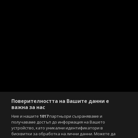
Поверителността на Вашите данни е
важна за нас
Ние и нашите
1017
партньори съхраняваме и
получаваме достъп до информация на Вашето
устройство, като уникални идентификатори в
Copyright © 2007-2026 Агенция Спортал. Всички права запазени.
бисквитки за обработка на лични данни. Можете да