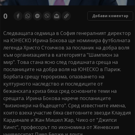
0
Добави коментар
Следващата седмица в София генералният директор
на ЮНЕСКО Ирина Бокова ще номинира футболната
легенда Христо Стоичков за посланик на добра воля
към организацията в категорията "Шампион за
мир". Това стана ясно след годишната среща на
посланиците на добра воля на ЮНЕСКО в Париж.
Борбата срещу тероризма, опазването на
културното наследство и последиците от
бежанската криза бяха сред основните теми на
срещата. Ирина Бокова нарече посланиците
"визионери на бъдещето". Сред известните имена,
които взеха участие бяха световните звезди Клаудия
Кардинале и Жан Мишел Жар, Чико от "Джипси
Кингс", професорът по икономика от Женевския
университет Пиер Берже и други.