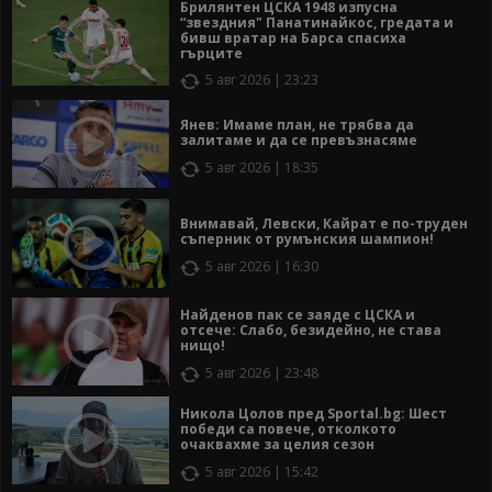
Брилянтен ЦСКА 1948 изпусна
“звездния" Панатинайкос, гредата и
бивш вратар на Барса спасиха
гърците
5 авг 2026 | 23:23
Янев: Имаме план, не трябва да
залитаме и да се превъзнасяме
5 авг 2026 | 18:35
Внимавай, Левски, Кайрат е по-труден
съперник от румънския шампион!
5 авг 2026 | 16:30
Найденов пак се заяде с ЦСКА и
отсече: Слабо, безидейно, не става
нищо!
5 авг 2026 | 23:48
Никола Цолов пред Sportal.bg: Шест
победи са повече, отколкото
очаквахме за целия сезон
5 авг 2026 | 15:42