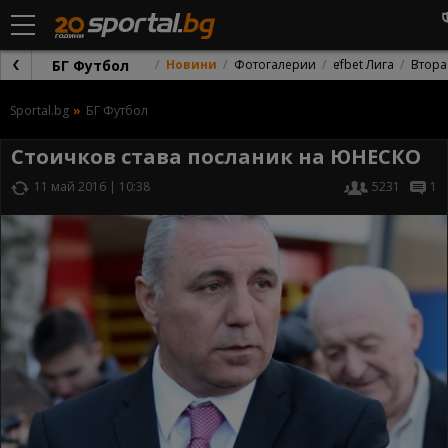
БГ Футбол
Новини
Фотогалерии
efbet Лига
Втора
Sportal.bg
БГ Футбол
Стоичков става посланик на ЮНЕСКО
11 май 2016 | 10:38
5231
1