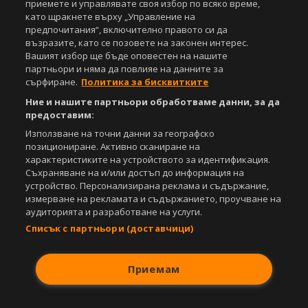
Този уебсайт е собственост на
Sportal Media Group
приемете и управлявате своя избор по всяко време,
като щракнете върху „Управление на
За нас
Екип
За рекламa
Общи условия
предпочитания“, включително правото си да
възразите, като се позовете на законен интерес.
Етични правила на НСС
Лични данни
Вашият избор ще бъде оповестен на нашите
Управление на предпочитания
партньори и няма да повлияе на данните за
сърфиране.
Политика за бисквитките
Съдържанието на този уеб сайт и технологиите, използвани в него, са
под закрила на Закона за авторското право и сродните му права.
Ние и нашите партньори обработваме данни, за да
Всички статии, репортажи, интервюта и други текстови, графични и
предоставим:
видео материали, публикувани в сайта, са собственост на Агенция
Използване на точни данни за географско
Спортал, освен ако изрично е посочено друго. Допуска се
позициониране. Активно сканиране на
публикуване на текстови материали само след писмено съгласие на
характеристиките на устройството за идентификация.
Агенция Спортал, посочване на източника и добавяне на линк към
Съхраняване на и/или достъп до информация на
www.sportal.bg. Използването на графични и видео материали,
публикувани в сайта, е строго забранено. Нарушителите ще бъдат
устройство. Персонализирана реклама и съдържание,
санкционирани с цялата строгост на закона.
измерване на рекламата и съдържанието, проучване на
аудиторията и разработване на услуги.
Свали
БЕЗПЛАТНОТО
приложение за:
Списък с партньори (доставчици)
iOS
Android
Приемам
Powered by: