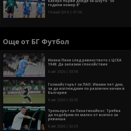
Бакеро първи дойде за шоуто "50
години номер 8"
19 май 2016 | 07:36
Още от БГ Футбол
Иняки Пеня след равенството с ЦСКА
1948: Да запазим спокойствие
6 авг 2026 | 03:58
Голмайсторът за ПАО: Имаме пет дни,
за да изглеждаме по различен начин в
България
6 авг 2026 | 03:35
Треньорът на Панатинайкос: Трябва
да подобрим по малко от всичко за
реванша
6 авг 2026 | 02:33