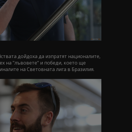
йствата дойдоха да изпратят националите,
ех на "лъвовете" и победи, което ще
иналите на Световната лига в Бразилия.