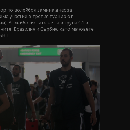
р по волейбол замина днес за
еме участие в третия турнир от
и). Волейболистите ни са в група G1 в
ните, Бразилия и Сърбия, като мачовете
БНТ.