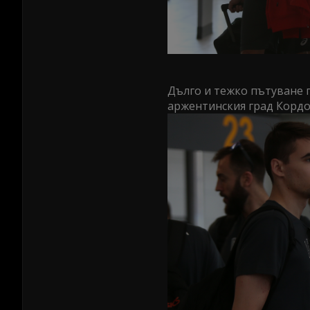
Дълго и тежко пътуване 
аржентинския град Кордоб