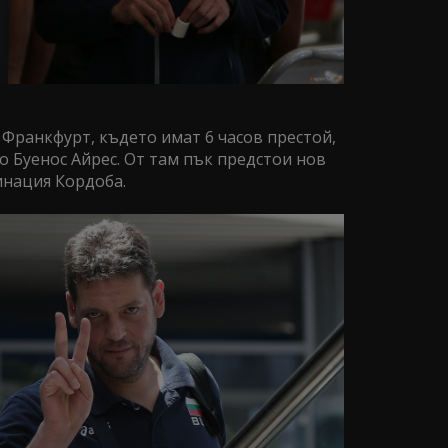
 Франкфурт, където имат 6 часов престой,
 Буенос Айрес. От там пък предстои нов
инация Кордоба.