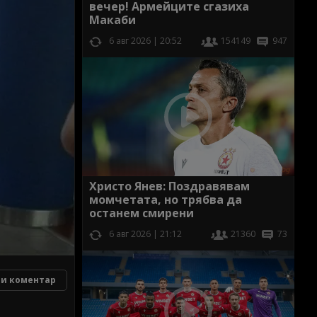
вечер! Армейците сгазиха
Макаби
6 авг 2026 | 20:52
154149
947
Христо Янев: Поздравявам
момчетата, но трябва да
останем смирени
6 авг 2026 | 21:12
21360
73
и коментар