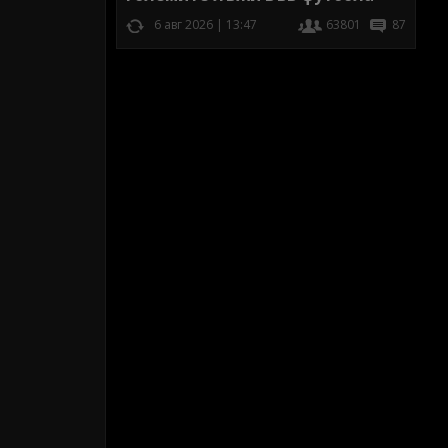
6 авг 2026 | 13:47
63801
87