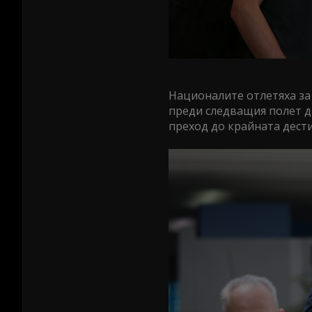
Националите отлетяха за
преди следващия полет до
преход до крайната дест