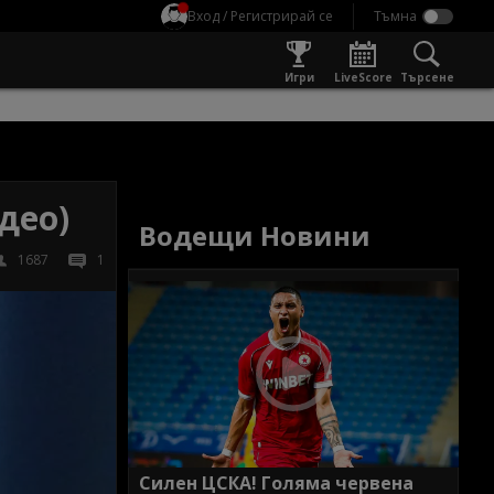
Вход / Регистрирай се
Игри
LiveScore
Търсене
део)
Водещи Новини
1687
1
Силен ЦСКА! Голяма червена