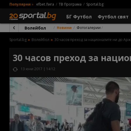
Популярни
»
efbet Лига
ТВ Програма
Sportal.bg
БГ Футбол
Футбол свят
Волейбол
Новини
Фотогалерии
Sportal.bg
Волейбол
30 часов преход за националите ни до Арж
30 часов преход за наци
13 юни 2017 | 14:12