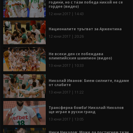
години, но с тази победа никой не се
гордее (видео)
12 юни 2017 | 14:43
Националите тръгват за Аржентина
12 юни 2017 | 20:26
Не всеки ден се побеждава
олимпийския шампион (видео)
13 юни 2017 | 10:33
Николай Иванов: Бием силните, падаме
от слабите
13 юни 2017 | 11:22
Трансферна бомба! Николай Николов
ще играе в руски гранд
13 юни 2017 | 13:05
Ники Николов: Може да постигнем тези