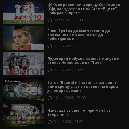
ЦСКА се развихри и срещу Септември
(Сф), нападателите на "армейците"
набират скорост
9 авг 2026 | 23:11
Янев: Трябва да сме честни и да
кажем, че няма всеки път да
побеждаваме
9 авг 2026 | 23:32
Лудогорец избухна за шест минути и
отнесе Черно море на "Тича"
9 авг 2026 | 20:55
Ботев (Враца) и Славия се изправят
един срещу друг в търсене на първи
успех през сезона
10 авг 2026 | 07:00
Изиграха се още четири мача от
Втора лига
9 авг 2026 | 21:53