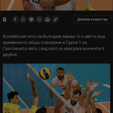
0
Добави коментар
Волейболистите на България заемат 6-о място във
временното общо класиране в Група 1 на
Световната лига, след като се изиграха всичките 6
двубоя.