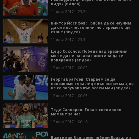
видях (видео)
11 юни 2017 | 23:24
Виктор Йосифов: Трябва да се научим
да сме по-постоянни, но с времето ще
стане (видео)
11 юни 2017 | 23:34
Цецо Соколов: Победа над Бразилия
може да ни накара наистина да си
повярваме (видео)
12 юни 2017 | 00:03
Георги Братоев: Стараем се да
показваме това лице във всеки мач, но
не се получава във всеки мач (видео)
12 юни 2017 | 00:05
Теди Салпаров: Това е специален
момент за нас
12 юни 2017 | 00:18
Вижте как България победи Бразилия