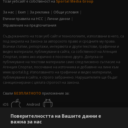
Този уебсайт е собственост на
Sportal Media Group
За нас
Екип
За рекламa
Общи условия
Етични правила на НСС
Лични данни
Управление на предпочитания
Съдържанието на този уеб сайт и технологиите, използвани в него, са
под закрила на Закона за авторското право и сродните му права.
Всички статии, репортажи, интервюта и други текстови, графични и
видео материали, публикувани в сайта, са собственост на Агенция
Спортал, освен ако изрично е посочено друго. Допуска се
публикуване на текстови материали само след писмено съгласие на
Агенция Спортал, посочване на източника и добавяне на линк към
www.sportal.bg. Използването на графични и видео материали,
публикувани в сайта, е строго забранено. Нарушителите ще бъдат
санкционирани с цялата строгост на закона.
Свали
БЕЗПЛАТНОТО
приложение за:
iOS
Android
Поверителността на Вашите данни е
Powered by:
важна за нас