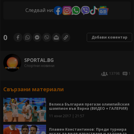
Следвай ни:
0
Добави коментар
SPORTAL.BG
Спортни новини
13798
1
Свързани материали
Велика България прегази олимпийския
шампион във Варна (ВИДЕО + ГАЛЕРИЯ)
11 юни 2017 | 21:57
Пламен Константинов: Преди турнира
исках да видя израстване и аз поне го