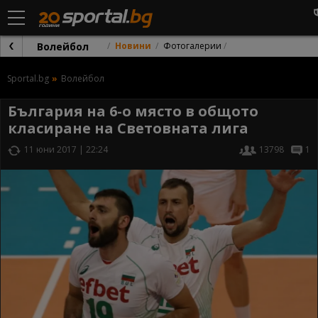
Волейбол
Новини
Фотогалерии
Sportal.bg
Волейбол
България на 6-о място в общото
класиране на Световната лига
11 юни 2017 | 22:24
13798
1