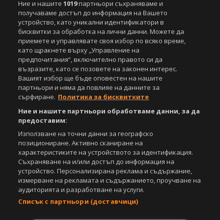
Ние и нашите
1019
партньори съхраняваме и
получаваме достъп до информация на Вашето
устройство, като уникални идентификатори в
бисквитки за обработка на лични данни. Можете да
приемете и управлявате своя избор по всяко време,
като щракнете върху „Управление на
предпочитания“, включително правото си да
възразите, като се позовете на законен интерес.
Вашият избор ще бъде оповестен на нашите
партньори и няма да повлияе на данните за
сърфиране.
Политика за бисквитките
Ние и нашите партньори обработваме данни, за да
предоставим:
Използване на точни данни за географско
позициониране. Активно сканиране на
характеристиките на устройството за идентификация.
Съхраняване на и/или достъп до информация на
устройство. Персонализирана реклама и съдържание,
измерване на рекламата и съдържанието, проучване на
аудиторията и разработване на услуги.
Списък с партньори (доставчици)