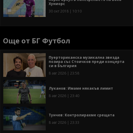
Хуниорс
30 окт 2018 | 10:10
Още от БГ Футбол
Пуерториканска музикална звезда
позира със Стоичков преди концерта
си в България
8 авг 2026 | 23:58
Луканов: Имаме някакъв лимит
8 авг 2026 | 23:40
Тунчев: Контролирахме срещата
8 авг 2026 | 23:33