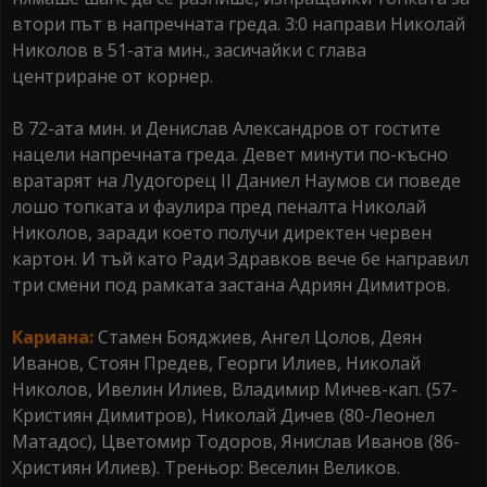
втори път в напречната греда. 3:0 направи Николай
Николов в 51-ата мин., засичайки с глава
центриране от корнер.
В 72-ата мин. и Денислав Александров от гостите
нацели напречната греда. Девет минути по-късно
вратарят на Лудогорец II Даниел Наумов си поведе
лошо топката и фаулира пред пеналта Николай
Николов, заради което получи директен червен
картон. И тъй като Ради Здравков вече бе направил
три смени под рамката застана Aдриян Димитров.
Кариана:
Стамен Бояджиев, Ангел Цолов, Деян
Иванов, Стоян Предев, Георги Илиев, Николай
Николов, Ивелин Илиев, Владимир Мичев-кап. (57-
Кристиян Димитров), Николай Дичев (80-Леонел
Матадос), Цветомир Тодоров, Янислав Иванов (86-
Християн Илиев). Треньор: Веселин Великов.