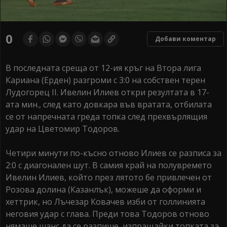
0
Добави коментар
В последната среща от 12-ия кръг на Втора лига
Кариана (Ерден) разгроми с 3:0 на собствен терен
Лудогорец II. Ивелин Илиев откри резултата в 17-
ата мин., след като довкара във вратата, отбилата
се от напречната греда топка след прехвърлящия
удар на Цветомир Тодоров.
Четири минути по-късно отново Илиев се разписа за
2:0 с диагонален шут. В самия край на полувремето
Ивелин Илиев, който през лятото бе привлечен от
Розова долина (Казанлък), можеше да оформи и
хеттрик, но Лъчезар Ковачев изби от голлинията
неговия удар с глава. Преди това Тодоров отново
нямаше шанс да се разпише, изпращайки топката за