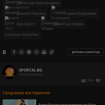
Денислав Александров
Даниел Наумов
Стамен Бояджиев
Ерол Дост
Димитър Илиев
Lachezar Kovachev
0
Добави коментар
SPORTAL.BG
Спортни новини
3093
1
Свързани материали
Хорхе Броун в полезрението на Бока