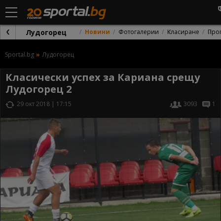
Лудогорец
Новини
Фотогалерии
Класиране
Про
Sportal.bg
Лудогорец
Класически успех за Кариана срещу
Лудогорец 2
29 окт 2018 | 17:15
3093
1