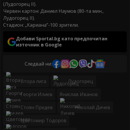
(Лудогорец II).
Червен картон: Даниел Наумов (80-та мин.,
Лудогорец II).
Стадион: „Кариана”-100 зрители.
Добави Sportal.bg като предпочитан
източник в Google
Следвай ни:
Втора лига
Лудогорец
Георги Илиев
Янислав Иванов
Стоян Предев
Николай Дичев
Цветомир Тодоров