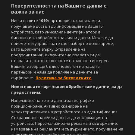
Поверителността на Вашите данни е
За нас
Екип
За рекламa
Общи условия
важна за нас
Етични правила на НСС
Лични данни
Ние и нашите
1019
партньори съхраняваме и
Управление на предпочитания
получаваме достъп до информация на Вашето
устройство, като уникални идентификатори в
Съдържанието на този уеб сайт и технологиите, използвани в него, са
бисквитки за обработка на лични данни. Можете да
под закрила на Закона за авторското право и сродните му права.
приемете и управлявате своя избор по всяко време,
Всички статии, репортажи, интервюта и други текстови, графични и
като щракнете върху „Управление на
видео материали, публикувани в сайта, са собственост на Агенция
предпочитания“, включително правото си да
Спортал, освен ако изрично е посочено друго. Допуска се
възразите, като се позовете на законен интерес.
публикуване на текстови материали само след писмено съгласие на
Вашият избор ще бъде оповестен на нашите
Агенция Спортал, посочване на източника и добавяне на линк към
партньори и няма да повлияе на данните за
www.sportal.bg. Използването на графични и видео материали,
сърфиране.
Политика за бисквитките
публикувани в сайта, е строго забранено. Нарушителите ще бъдат
санкционирани с цялата строгост на закона.
Ние и нашите партньори обработваме данни, за да
предоставим:
Свали
БЕЗПЛАТНОТО
приложение за:
Използване на точни данни за географско
позициониране. Активно сканиране на
iOS
Android
характеристиките на устройството за идентификация.
Съхраняване на и/или достъп до информация на
Powered by:
устройство. Персонализирана реклама и съдържание,
измерване на рекламата и съдържанието, проучване на
аудиторията и разработване на услуги.