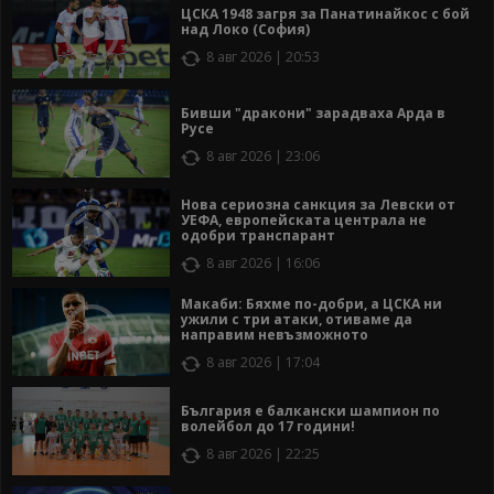
ЦСКА 1948 загря за Панатинайкос с бой
над Локо (София)
8 авг 2026 | 20:53
Бивши "дракони" зарадваха Арда в
Русе
8 авг 2026 | 23:06
Нова сериозна санкция за Левски от
УЕФА, европейската централа не
одобри транспарант
8 авг 2026 | 16:06
Макаби: Бяхме по-добри, а ЦСКА ни
ужили с три атаки, отиваме да
направим невъзможното
8 авг 2026 | 17:04
България е балкански шампион по
волейбол до 17 години!
8 авг 2026 | 22:25