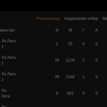
Регионални
Национален отбор
М
венство
И
М
Г
А
Ла Лига
2
23
0
0
2
Ла Лига
26
2176
1
0
2
Ла Лига
26
2148
1
0
2
Ла
8
681
0
0
Лига
Ла