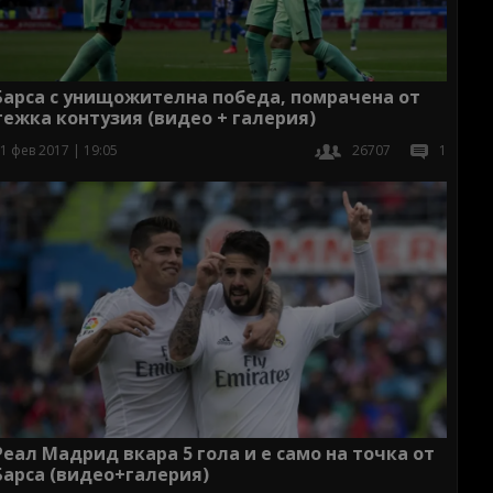
Барса с унищожителна победа, помрачена от
тежка контузия (видео + галерия)
1 фев 2017 | 19:05
26707
1
Реал Мадрид вкара 5 гола и е само на точка от
Барса (видео+галерия)