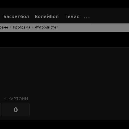
Баскетбол
Волейбол
Тенис
ране
Програма
Футболисти
Ч. КАРТОНИ
0