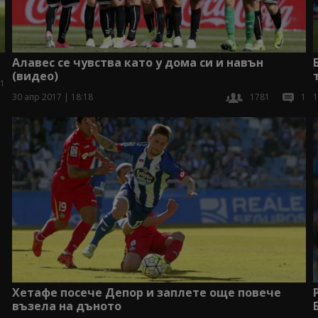
Алавес се чувства като у дома си и навън
(видео)
1
30 апр 2017 | 18:18
1781
1
1
Хетафе посече Депор и заплете още повече
възела на дъното