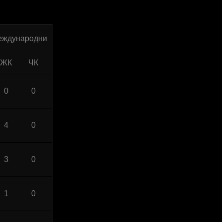
еждународни
ЖК
ЧК
0
0
4
0
3
0
1
0