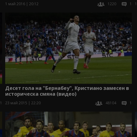
1 май 2016 | 20:12
1220
1
1
Десет гола на "Бернабеу", Кристиано замесен в
историческа смяна (видео)
1
23 май 2015 | 22:20
48104
1