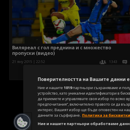
Виляреал с гол преднина и с множество
пропуски (видео)
21 яну 2015 | 22:52
1343
Поверителността на Вашите данни е 
Ние и нашите
1019
партньори съхраняваме и пол
устройство, като уникални идентификатори в биск
да приемете и управлявате своя избор по всяко в
предпочитания“, включително правото си да възра
интерес. Вашият избор ще бъде оповестен на на
данните за сърфиране.
Политика за бисквитк
Ние и нашите партньори обработваме данни