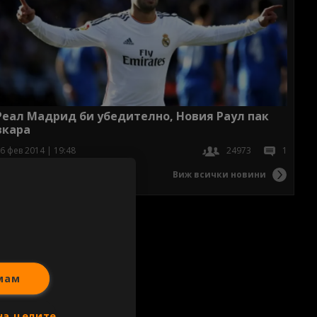
Реал Мадрид би убедително, Новия Раул пак
вкара
6 фев 2014 | 19:48
24973
1
Виж всички новини
мам
на целите