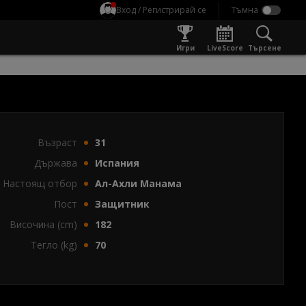
Вход / Регистрирай се
Игри
LiveScore
Търсене
Възраст
31
Държава
Испания
Настоящ отбор
Ал-Ахли Манама
Пост
Защитник
Височина (cm)
182
Тегло (kg)
70