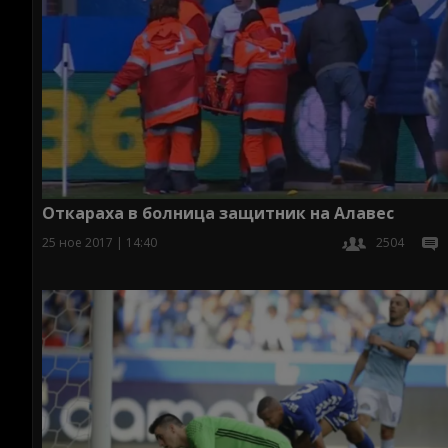
Откараха в болница защитник на Алавес
25 ное 2017 | 14:40
2504