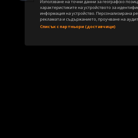
Използване на точни данни за географско пози
характеристиките на устройството за идентифи
информация на устройство. Персонализирана р
рекламата и съдържанието, проучване на аудит
Списък с партньори (доставчици)
Copyright © 2007-2026 Агенция Спортал. Всички права запазени.
Този уебсайт е собственост на
Sportal Media Group
За нас
Екип
За рекламa
Общи условия
Етични правила на НС
Съдържанието на този уеб сайт и технологиите, използвани в него, 
материали, публикувани в сайта, са собственост на Агенция Спортал
посочване на източника и добавяне на линк към www.sportal.bg. Из
строгост на закона.