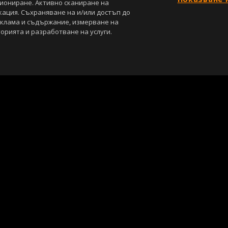
циониране. Активно сканиране на
кация. Съхраняване на и/или достъп до
еклама и съдържание, измерване на
орията и разработване на услуги.
С
Лични данни
Управление на предпочитания
са под закрила на Закона за авторското право и сродните му права. Всичк
, освен ако изрично е посочено друго. Допуска се публикуване на тексто
ползването на графични и видео материали, публикувани в сайта, е стро