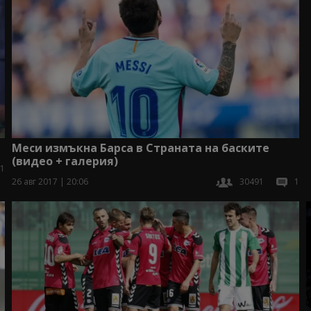
Меси измъкна Барса в Страната на баските
(видео + галерия)
1
26 авг 2017 | 20:06
30491
1