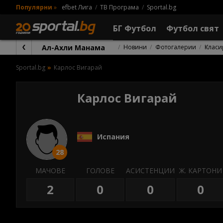
Популярни
»
efbet Лига
ТВ Програма
Sportal.bg
БГ Футбол
Футбол свят
Ал-Ахли Манама
Новини
Фотогалерии
Класи
Sportal.bg
Карлос Вигарай
Карлос Вигарай
Испания
28
МАЧОВЕ
ГОЛОВЕ
АСИСТЕНЦИИ
Ж. КАРТОНИ
2
0
0
0