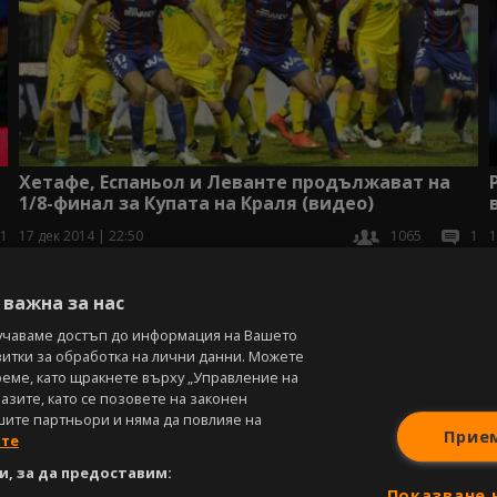
Хетафе, Еспаньол и Леванте продължават на
1/8-финал за Купата на Краля (видео)
1
17 дек 2014 | 22:50
1065
1
1
важна за нас
учаваме достъп до информация на Вашето
витки за обработка на лични данни. Можете
реме, като щракнете върху „Управление на
зите, като се позовете на законен
шите партньори и няма да повлияе на
Прие
ите
, за да предоставим:
Показване 