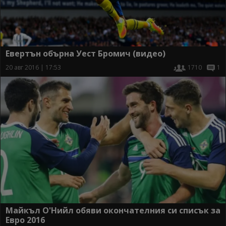
Евертън обърна Уест Бромич (видео)
20 авг 2016 | 17:53
1710
1
Майкъл О'Нийл обяви окончателния си списък за
Евро 2016