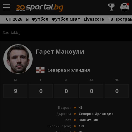
СП 2026
БГ Футбол
Футбол Свят
Livescore
ТВ Програ
Sportal.bg
Гарет Макоули
Северна Ирландия
М
Г
А
ЖК
ЧК
9
0
0
0
0
Възраст
46
Държава
Северна Ирландия
Пост
Защитник
Височина (cm)
191