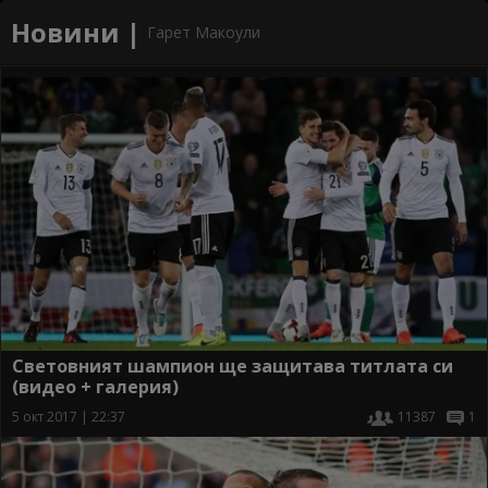
Новини |
Гарет Макоули
Световният шампион ще защитава титлата си
(видео + галерия)
5 окт 2017 | 22:37
11387
1