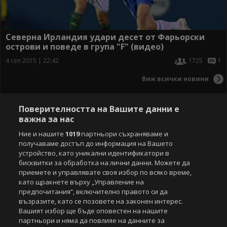
Северна Ирландия удари десет от Фарьорски
острови и поведе в група "F" (видео)
4 сеп 2015 | 22:42
1725
1
Виж всички новини
Поверителността на Вашите данни е
важна за нас
Ние и нашите
1019
партньори съхраняваме и
получаваме достъп до информация на Вашето
устройство, като уникални идентификатори в
бисквитки за обработка на лични данни. Можете да
приемете и управлявате своя избор по всяко време,
като щракнете върху „Управление на
предпочитания“, включително правото си да
възразите, като се позовете на законен интерес.
Вашият избор ще бъде оповестен на нашите
партньори и няма да повлияе на данните за