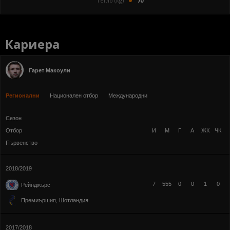
Тегло (kg)
70
Кариера
Гарет Макоули
Регионални
Национален отбор
Международни
Сезон
Отбор
И
М
Г
А
ЖК
ЧК
Първенство
2018/2019
7
555
0
0
1
0
Рейнджърс
Премиършип, Шотландия
2017/2018