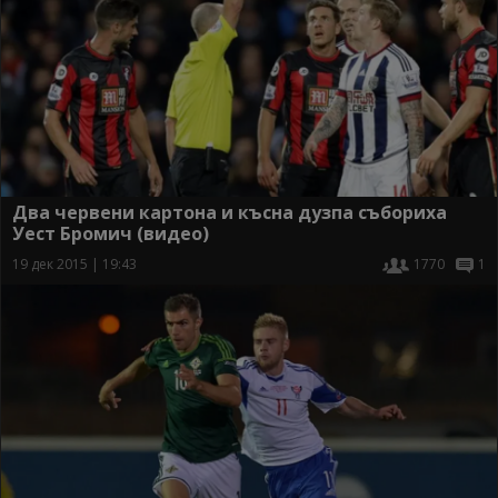
Два червени картона и късна дузпа събориха
Уест Бромич (видео)
19 дек 2015 | 19:43
1770
1