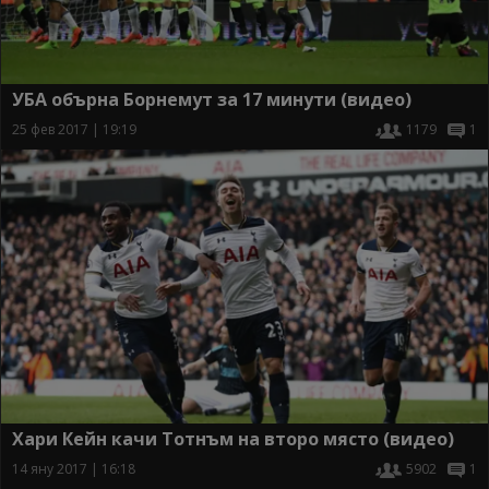
УБА обърна Борнемут за 17 минути (видео)
25 фев 2017 | 19:19
1179
1
Хари Кейн качи Тотнъм на второ място (видео)
14 яну 2017 | 16:18
5902
1