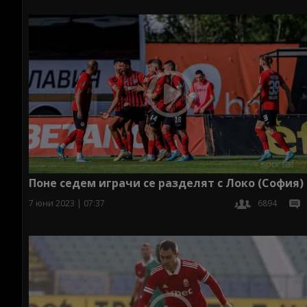
Поне седем играчи се разделят с Локо (София)
7 юни 2023 | 07:37
6894