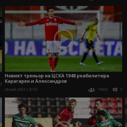
Новият треньор на ЦСКА 1948 реабилитира
Карагарен и Александров
2
28 май 2023 | 07:23
19923
2