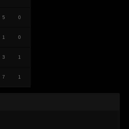
5
0
1
0
3
1
7
1