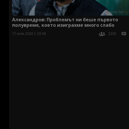
Александров: Проблемът ни беше първото
полувреме, което изиграхме много слабо
17 юли 2026 | 23:38
2202