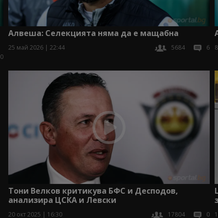
Алвеша: Селекцията няма да е мащабна
25 май 2026 | 22:44
5684
6
8
0
Тони Велков критикува БФС и Десподов,
анализира ЦСКА и Левски
20 окт 2025 | 16:30
17804
0
1