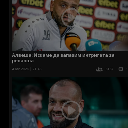
Алвеша: Искаме да запазим интригата за
реванша
4 авг 2026 | 21:48
6167