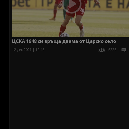
ЦСКА 1948 си връща двама от Царско село
12 дек 2021 | 12:46
6226