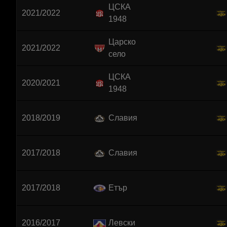
ЦСКА
2021/2022
1948
Царско
2021/2022
село
ЦСКА
2020/2021
1948
2018/2019
Славия
2017/2018
Славия
2017/2018
Етър
2016/2017
Левски