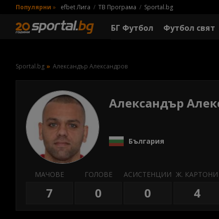
Популярни
»
efbet Лига
ТВ Програма
Sportal.bg
БГ Футбол
Футбол свят
Sportal.bg
Александър Александров
Александър Алек
България
МАЧОВЕ
ГОЛОВЕ
АСИСТЕНЦИИ
Ж. КАРТОНИ
7
0
0
4