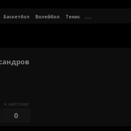
Баскетбол
Волейбол
Тенис
сандров
Ч. КАРТОНИ
0