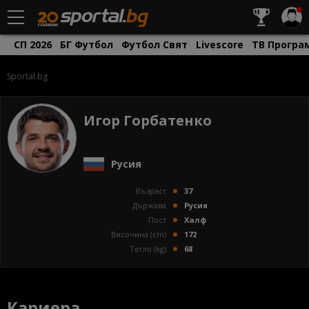
СП 2026
БГ Футбол
Футбол Свят
Livescore
ТВ Програ
Sportal.bg
Игор Горбатенко
Русия
Възраст
37
Държава
Русия
Пост
Халф
Височина (cm)
172
Тегло (kg)
68
Кариера