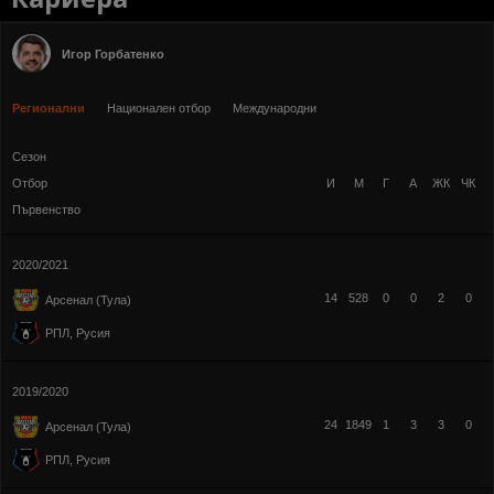
Игор Горбатенко
Регионални
Национален отбор
Международни
Сезон
Отбор
И
М
Г
А
ЖК
ЧК
Първенство
2020/2021
14
528
0
0
2
0
Арсенал (Тула)
РПЛ, Русия
2019/2020
24
1849
1
3
3
0
Арсенал (Тула)
РПЛ, Русия