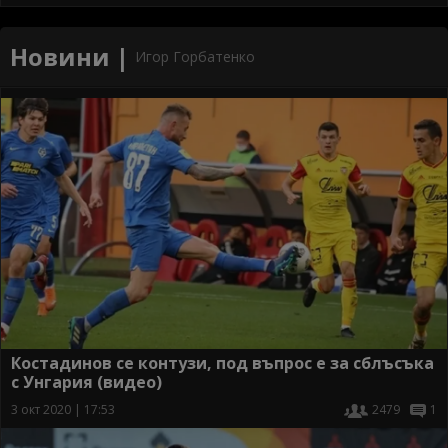
Новини |
Игор Горбатенко
Костадинов се контузи, под въпрос е за сблъсъка
с Унгария (видео)
3 окт 2020 | 17:53
2479
1