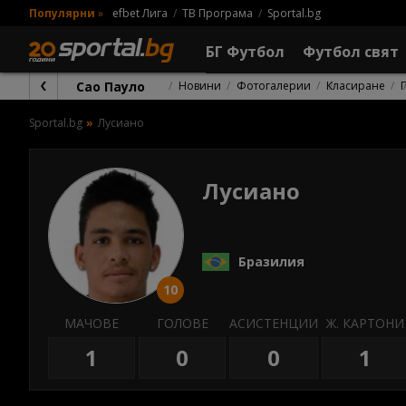
Популярни
»
efbet Лига
ТВ Програма
Sportal.bg
БГ Футбол
Футбол свят
Сао Пауло
Новини
Фотогалерии
Класиране
Sportal.bg
Лусиано
Лусиано
Бразилия
10
МАЧОВЕ
ГОЛОВЕ
АСИСТЕНЦИИ
Ж. КАРТОНИ
1
0
0
1