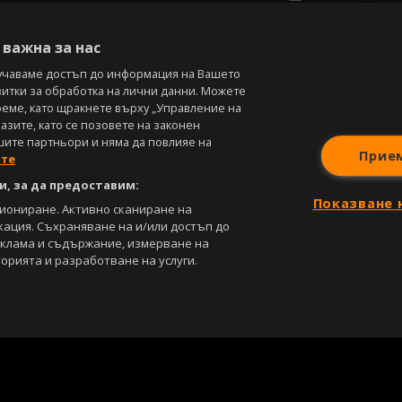
важна за нас
учаваме достъп до информация на Вашето
витки за обработка на лични данни. Можете
реме, като щракнете върху „Управление на
зите, като се позовете на законен
шите партньори и няма да повлияе на
Прие
ите
, за да предоставим:
Показване 
циониране. Активно сканиране на
кация. Съхраняване на и/или достъп до
еклама и съдържание, измерване на
орията и разработване на услуги.