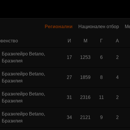
Регионални
Национален отбор
М
венство
И
М
Г
А
Бразилейро Betano,
17
1253
6
2
Бразилия
Бразилейро Betano,
27
1859
8
4
Бразилия
Бразилейро Betano,
31
2316
11
2
Бразилия
Бразилейро Betano,
34
2121
9
2
Бразилия