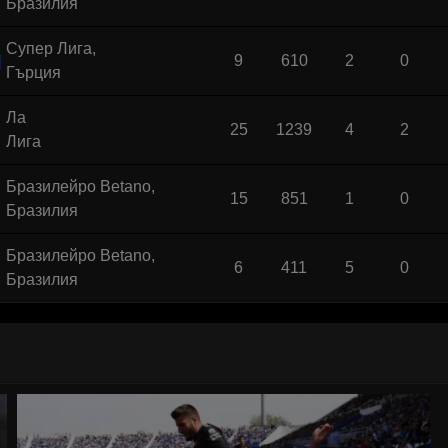
Бразилия
Супер Лига,
9
610
2
0
Гърция
Ла
25
1239
4
2
Лига
Бразилейро Betano,
15
851
1
0
Бразилия
Бразилейро Betano,
6
411
5
0
Бразилия