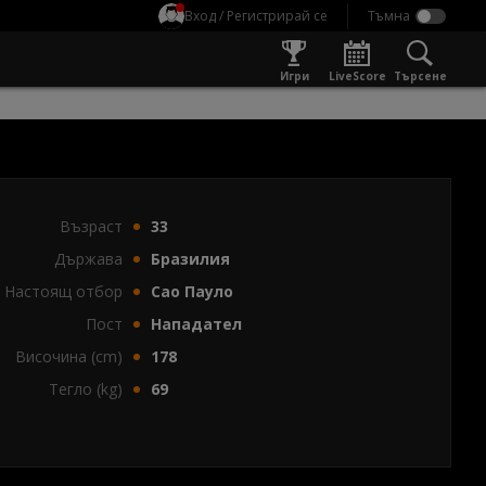
Вход / Регистрирай се
Игри
LiveScore
Търсене
Възраст
33
Държава
Бразилия
Настоящ отбор
Сао Пауло
Пост
Нападател
Височина (cm)
178
Тегло (kg)
69