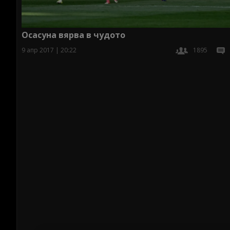
Осасуна вярва в чудото
9 апр 2017 | 20:22
1895