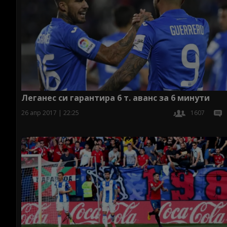
Леганес си гарантира 6 т. аванс за 6 минути
26 апр 2017 | 22:25
1607