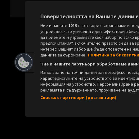
Поверителността на Вашите данни е 
Ние и нашите
1019
партньори съхраняваме и пол
устройство, като уникални идентификатори в биск
да приемете и управлявате своя избор по всяко в
предпочитания“, включително правото си да възра
интерес. Вашият избор ще бъде оповестен на на
данните за сърфиране.
Политика за бисквитк
Ние и нашите партньори обработваме данни
Използване на точни данни за географско пози
характеристиките на устройството за идентифи
информация на устройство. Персонализирана р
рекламата и съдържанието, проучване на аудит
Списък с партньори (доставчици)