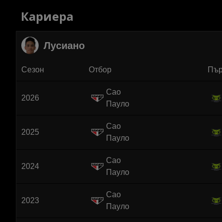
Кариера
Лусиано
Сезон
Отбор
Пър
Сао
2026
Пауло
Сао
2025
Пауло
Сао
2024
Пауло
Сао
2023
Пауло