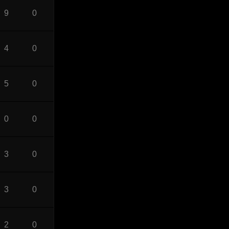
9
0
4
0
5
0
0
0
3
0
3
0
2
0