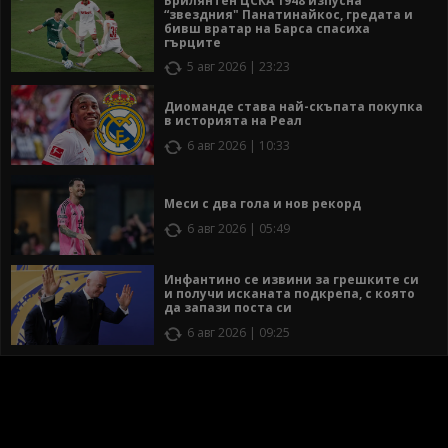
Брилянтен ЦСКА 1948 изпусна
“звездния" Панатинайкос, гредата и
бивш вратар на Барса спасиха
гърците
5 авг 2026 | 23:23
Диоманде става най-скъпата покупка
в историята на Реал
6 авг 2026 | 10:33
Меси с два гола и нов рекорд
6 авг 2026 | 05:49
Инфантино се извини за грешките си
и получи исканата подкрепа, с която
да запази поста си
6 авг 2026 | 09:25