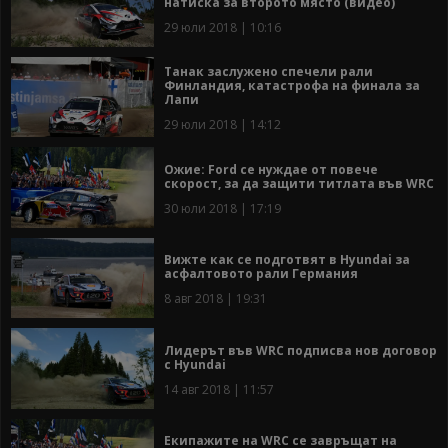
натиска за второто място (видео)
29 юли 2018 | 10:16
Танак заслужено спечели рали
Финландия, катастрофа на финала за
Лапи
29 юли 2018 | 14:12
Ожие: Ford се нуждае от повече
скорост, за да защити титлата във WRC
30 юли 2018 | 17:19
Вижте как се подготвят в Hyundai за
асфалтовото рали Германия
8 авг 2018 | 19:31
Лидерът във WRC подписва нов договор
с Hyundai
14 авг 2018 | 11:57
Екипажите на WRC се завръщат на