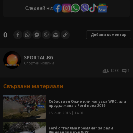
Следвай ни:
0
Добави коментар
SPORTAL.BG
Спортни новини
1533
1
Свързани материали
Себастиен Ожие или напуска WRC, или
продължава с Ford през 2019
15 юни 2018 | 14:01
Ford с "голяма промяна" за рали
Финландия във WRC