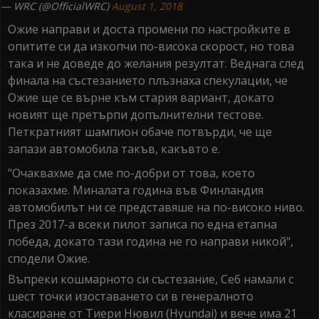
— WRC (@OfficialWRC)
August 1, 2018
Ожие направи и доста промени по настройките в
опитите си да изкопчи по-висока скорост, но това
така и не доведе до желания резултат. Веднага след
финала на състезанието плъзнаха спекулации, че
Ожие ще се върне към стария вариант, докато
новият ще претърпи допълнителни тестове.
Петкратният шампион обаче потвърди, че ще
запази автомобила такъв, какъвто е.
"Очаквахме да сме по-добри от това, което
показахме. Миналата година във Финландия
автомобилът ни се представяше на по-високо ниво.
През 2017-а всеки пилот записа по една етапна
победа, докато тази година не го направи никой",
сподели Ожие.
Въпреки кошмарното си състезание, Себ намали с
шест точки изоставането си в генералното
класиране от Тиери Нювил (Hyundai) и вече има 21