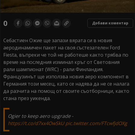
0
Добави коментар
Себастиен Ожие ще запази вярата си в новия
аеродинамичен пакет на своя състезателен Ford
Fiesta, въпреки че той не работеше както трябва по
време на последния изминал кръг от Световния
рали шампионат (WRC) - рали Финландия.
Французинът ще използва новия аеро компонент в
Германия този месец, като се надява да не се налага
да разчита на помощ от своите съотборници, както
стана през уикенда.
Ogier to keep aero upgrade -
https://t.co/d7xx4OwSkU
pic.twitter.com/FTcwfjdOXg