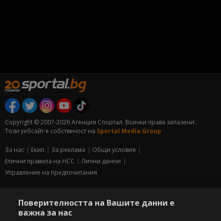
Copyright © 2007-2026 Агенция Спортал. Всички права запазени.
Този уебсайт е собственост на
Sportal Media Group
За нас
Екип
За рекламa
Общи условия
Етични правила на НСС
Лични данни
Управление на предпочитания
Съдържанието на този уеб сайт и технологиите, използвани в него, са
под закрила на Закона за авторското право и сродните му права.
Поверителността на Вашите данни е
Всички статии, репортажи, интервюта и други текстови, графични и
важна за нас
видео материали, публикувани в сайта, са собственост на Агенция