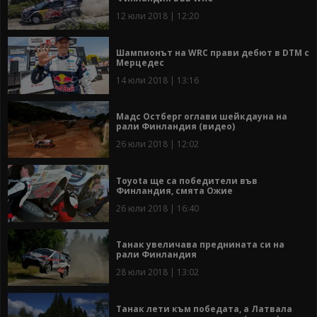
12 юли 2018 | 12:20
Шампионът на WRC прави дебют в DTM с
Мерцедес
14 юли 2018 | 13:16
Мадс Остберг оглави шейкдауна на
рали Финландия (видео)
26 юли 2018 | 12:02
Toyota ще са победители във
Финландия, смята Ожие
26 юли 2018 | 16:40
Танак увеличава преднината си на
рали Финландия
28 юли 2018 | 13:02
Танак лети към победата, а Латвала