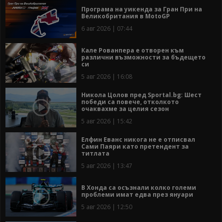
Програма на уикенда за Гран При на
Великобритания в MotoGP
6 авг 2026 | 07:44
Кале Рованпера е отворен към
различни възможности за бъдещето
си
5 авг 2026 | 16:08
Никола Цолов пред Sportal.bg: Шест
победи са повече, отколкото
очаквахме за целия сезон
5 авг 2026 | 15:42
Елфин Еванс никога не е отписвал
Сами Паяри като претендент за
титлата
5 авг 2026 | 13:47
В Хонда са осъзнали колко големи
проблеми имат едва през януари
5 авг 2026 | 12:50