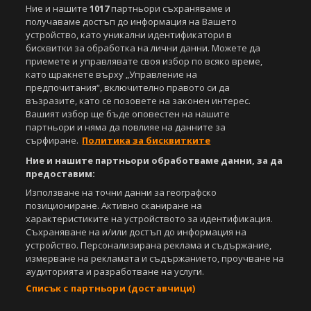
Спортал, освен ако изрично е посочено друго. Допуска се
Ние и нашите
1017
партньори съхраняваме и
публикуване на текстови материали само след писмено съгласие на
получаваме достъп до информация на Вашето
Агенция Спортал, посочване на източника и добавяне на линк към
устройство, като уникални идентификатори в
www.sportal.bg. Използването на графични и видео материали,
бисквитки за обработка на лични данни. Можете да
публикувани в сайта, е строго забранено. Нарушителите ще бъдат
приемете и управлявате своя избор по всяко време,
санкционирани с цялата строгост на закона.
като щракнете върху „Управление на
предпочитания“, включително правото си да
Свали
БЕЗПЛАТНОТО
приложение за:
възразите, като се позовете на законен интерес.
Вашият избор ще бъде оповестен на нашите
iOS
Android
партньори и няма да повлияе на данните за
сърфиране.
Политика за бисквитките
Powered by:
Ние и нашите партньори обработваме данни, за да
предоставим:
Използване на точни данни за географско
позициониране. Активно сканиране на
характеристиките на устройството за идентификация.
Съхраняване на и/или достъп до информация на
устройство. Персонализирана реклама и съдържание,
измерване на рекламата и съдържанието, проучване на
аудиторията и разработване на услуги.
Списък с партньори (доставчици)