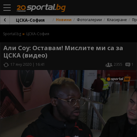
ЦСКА-София
Новини
Фотогалерии
Класиране
Пр
Sportal.bg
ЦСКА-София
Али Соу: Оставам! Мислите ми са за
ЦСКА (видео)
17 яну 2020 | 16:41
2355
1