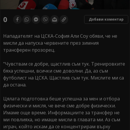
0
seconds
0
Добави коментар
of
0
seconds
Нападателят на ЦСКА-София Али Соу обяви, че не
мисли да напуска червените през зимния
трансферен прозорец.
"Чувствам се добре, щастлив съм тук. Тренировките
бяха успешни, всички сме доволни. Да, аз съм
футболист на ЦСКА. Щастлив съм тук. Мислите ми са
да остана.
Цялата подготовка беше успешна за мен и отбора
физически и мисля, че вече сме добре физически.
Имаме още време. Информациите за трансфер не
ми повлияха, но имаше мисли в главата ми. Аз съм
играч, който искам да се концентрирам върху