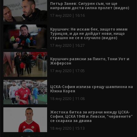
Петър Занев: Сигурен съм, че ще
направим доста силна пролет (видео)
17 яну 2020 | 16:16
Крушчич: Не искам бек, защото имам
Турицов, и да не дойдат нови, нищо
страшно не се е случило (видео)
17 яну 2020 | 16:27
Крушчич разясни за Пинто, Тони Уот и
Жеферсон
17 яну 2020 | 17:05
ЦСКА-София излиза срещу шампиона на
Южна Корея
18 яну 2020 | 11:08
Жестока битка за играчи между ЦСКА-
София, ЦСКА 1948 и Левски, "червените"
се скараха за двама
18 яну 2020 | 15:13