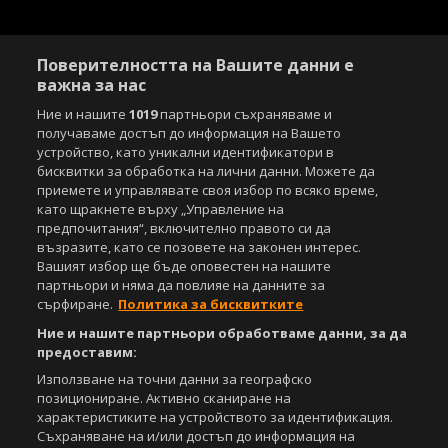
Поверителността на Вашите данни е
важна за нас
Ние и нашите
1019
партньори съхраняваме и
получаваме достъп до информация на Вашето
устройство, като уникални идентификатори в
бисквитки за обработка на лични данни. Можете да
приемете и управлявате своя избор по всяко време,
като щракнете върху „Управление на
предпочитания“, включително правото си да
възразите, като се позовете на законен интерес.
Вашият избор ще бъде оповестен на нашите
партньори и няма да повлияе на данните за
сърфиране.
Политика за бисквитките
Ние и нашите партньори обработваме данни, за да
предоставим:
Използване на точни данни за географско
позициониране. Активно сканиране на
характеристиките на устройството за идентификация.
Съхраняване на и/или достъп до информация на