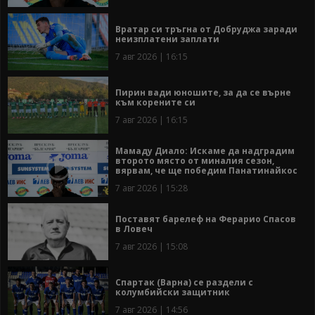
Вратар си тръгна от Добруджа заради
неизплатени заплати
7 авг 2026 | 16:15
Пирин вади юношите, за да се върне
към корените си
7 авг 2026 | 16:15
Мамаду Диало: Искаме да надградим
второто място от миналия сезон,
вярвам, че ще победим Панатинайкос
7 авг 2026 | 15:28
Поставят барелеф на Ферарио Спасов
в Ловеч
7 авг 2026 | 15:08
Спартак (Варна) се раздели с
колумбийски защитник
7 авг 2026 | 14:56