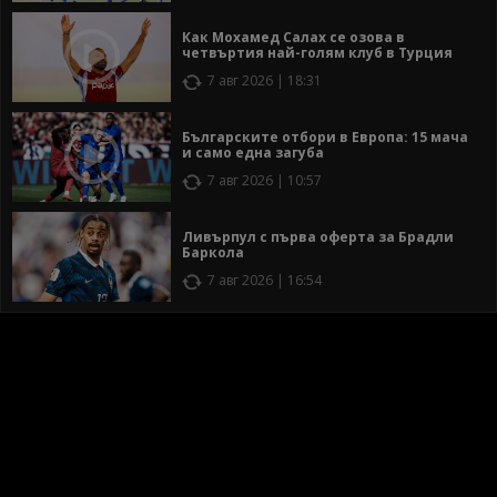
Как Мохамед Салах се озова в
четвъртия най-голям клуб в Турция
7 авг 2026 | 18:31
Българските отбори в Европа: 15 мача
и само една загуба
7 авг 2026 | 10:57
Ливърпул с първа оферта за Брадли
Баркола
7 авг 2026 | 16:54