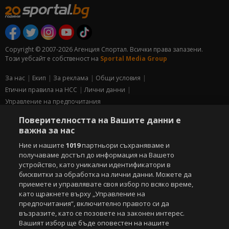
Copyright © 2007-2026 Агенция Спортал. Всички права запазени.
Този уебсайт е собственост на
Sportal Media Group
За нас
Екип
За рекламa
Общи условия
Етични правила на НСС
Лични данни
Управление на предпочитания
Поверителността на Вашите данни е
Съдържанието на този уеб сайт и технологиите, използвани в него, са
важна за нас
под закрила на Закона за авторското право и сродните му права.
Всички статии, репортажи, интервюта и други текстови, графични и
Ние и нашите
1019
партньори съхраняваме и
видео материали, публикувани в сайта, са собственост на Агенция
получаваме достъп до информация на Вашето
Спортал, освен ако изрично е посочено друго. Допуска се
устройство, като уникални идентификатори в
публикуване на текстови материали само след писмено съгласие на
бисквитки за обработка на лични данни. Можете да
Агенция Спортал, посочване на източника и добавяне на линк към
приемете и управлявате своя избор по всяко време,
www.sportal.bg. Използването на графични и видео материали,
като щракнете върху „Управление на
публикувани в сайта, е строго забранено. Нарушителите ще бъдат
предпочитания“, включително правото си да
санкционирани с цялата строгост на закона.
възразите, като се позовете на законен интерес.
Вашият избор ще бъде оповестен на нашите
Свали
БЕЗПЛАТНОТО
приложение за: