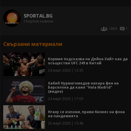
SPORTAL.BG
Спортни новини
1864
1
Свързани материали
Кормие подсказва на Дейна Уайт как да
осъществи UFC 249 в Китай
24 март 2020 | 12:35
Хабиб Нурмагомедов накара фен на
Барселона да каже "Hala Madrid"
(видео)
24 март 2020 | 17:03
Нгану се изложи, прави бизнес на фона
на пандемията
25 март 2020 | 13:48