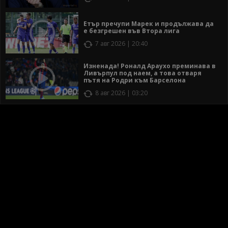
Етър пречупи Марек и продължава да
е безгрешен във Втора лига
7 авг 2026 | 20:40
Изненада! Роналд Араухо преминава в
Ливърпул под наем, а това отваря
пътя на Родри към Барселона
8 авг 2026 | 03:20