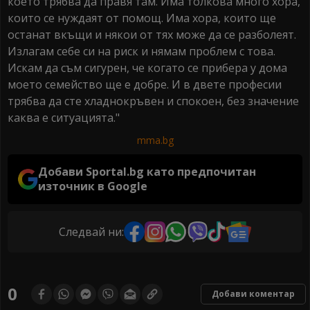
което трябва да правя там. Има толкова много хора,
които се нуждаят от помощ. Има хора, които ще
останат вкъщи и някои от тях може да се разболеят.
Излагам себе си на риск и нямам проблем с това.
Искам да съм сигурен, че когато се прибера у дома
моето семейство ще е добре. И в двете професии
трябва да сте хладнокръвен и спокоен, без значение
каква е ситуацията."
mma.bg
Добави Sportal.bg като предпочитан
източник в Google
Следвай ни:
0
Добави коментар