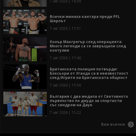
7 авг 2026 | 18:09
Всички минаха кантара преди PFL
Шарлът
7 авг 2026 | 17:51
Конър Макгрегър след операцията:
Много легенди са се завръщали след
контузии
7 авг 2026 | 17:40
Британската полиция потвърди:
Боксьори от Уганда са в неизвестност
след Игрите на Британската общност
7 авг 2026 | 15:56
България с два медала от Световното
първенство по джудо за спортисти
със синдром на Даун
7 авг 2026 | 15:22
Виж всички