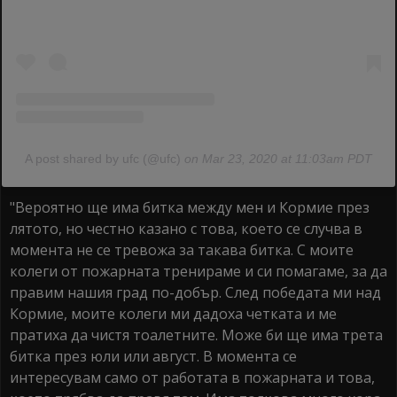
A post shared by ufc (@ufc)
on Mar 23, 2020 at 11:03am PDT
"Вероятно ще има битка между мен и Кормие през
лятото, но честно казано с това, което се случва в
момента не се тревожа за такава битка. С моите
колеги от пожарната тренираме и си помагаме, за да
правим нашия град по-добър. След победата ми над
Кормие, моите колеги ми дадоха четката и ме
пратиха да чистя тоалетните. Може би ще има трета
битка през юли или август. В момента се
интересувам само от работата в пожарната и това,