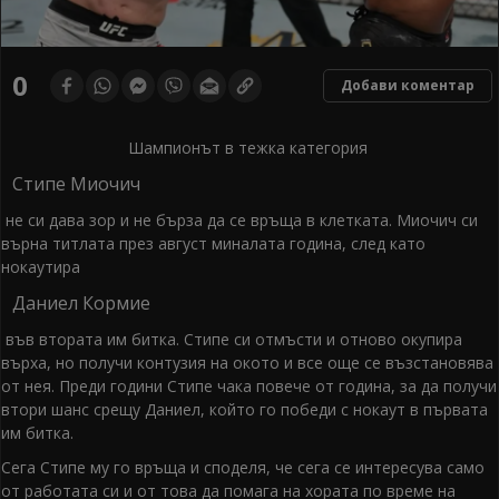
0
Добави коментар
Шампионът в тежка категория
Стипе Миочич
не си дава зор и не бърза да се връща в клетката. Миочич си
върна титлата през август миналата година, след като
нокаутира
Даниел Кормие
във втората им битка. Стипе си отмъсти и отново окупира
върха, но получи контузия на окото и все още се възстановява
от нея. Преди години Стипе чака повече от година, за да получи
втори шанс срещу Даниел, който го победи с нокаут в първата
им битка.
Сега Стипе му го връща и споделя, че сега се интересува само
от работата си и от това да помага на хората по време на