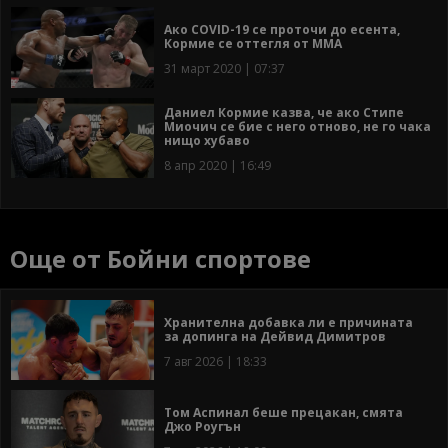
Ако COVID-19 се проточи до есента,
Кормие се оттегля от ММА
31 март 2020 | 07:37
Даниел Кормие казва, че ако Стипе
Миочич се бие с него отново, не го чака
нищо хубаво
8 апр 2020 | 16:49
Още от Бойни спортове
Хранителна добавка ли е причината
за допинга на Дейвид Димитров
7 авг 2026 | 18:33
Том Аспинал беше прецакан, смята
Джо Роугън