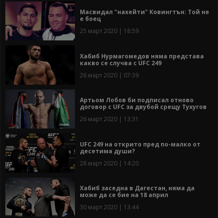
Масвидал "нахейти" Ковингтън: Той не
е боец
25 март 2020 | 18:59
Хабиб Нурмагомедов няма представа
какво се случва с UFC 249
26 март 2020 | 07:39
Артьом Лобов би подписал отново
договор с UFC за двубой срещу Тухугов
26 март 2020 | 13:31
UFC 249 на открито пред по-малко от
десетима души?
28 март 2020 | 14:20
Хабиб заседна в Дагестан, няма да
може да се бие на 18 април
30 март 2020 | 13:44