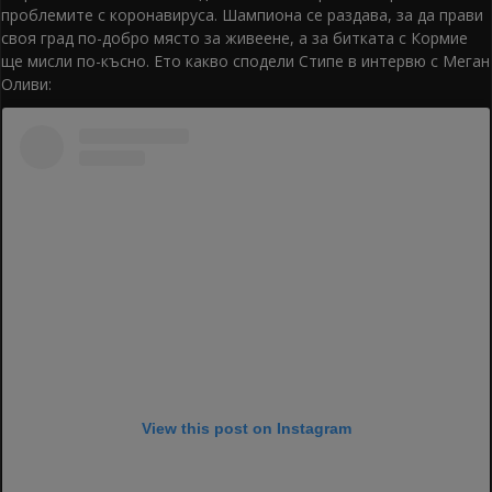
проблемите с коронавируса. Шампиона се раздава, за да прави
своя град по-добро място за живеене, а за битката с Кормие
ще мисли по-късно. Ето какво сподели Стипе в интервю с Меган
Оливи:
View this post on Instagram