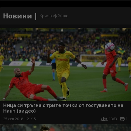
Новини |
Кристоф Жале
Ница си тръгна с трите точки от гостуването на
Нант (видео)
25 сеп 2018 | 21:15
1363
1