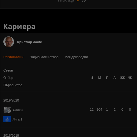
Тегло (kg)
70
Кариера
Кристоф Жале
Регионални
Национален отбор
Международни
Сезон
Отбор
И
М
Г
А
ЖК
ЧК
Първенство
2019/2020
12
904
1
2
0
0
Амиен
Лига 1
2018/2019