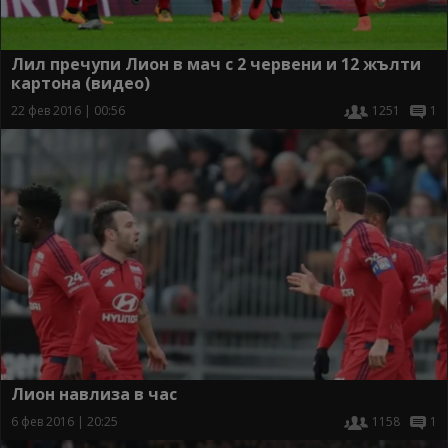
Лил пречупи Лион в мач с 2 червени и 12 жълти
картона (видео)
22 фев 2016 | 00:56
1251
1
Лион навлиза в час
6 фев 2016 | 20:25
1158
1