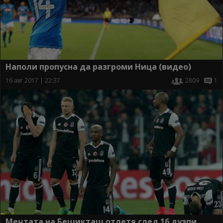
Наполи пропусна да разгроми Ница (видео)
16 авг 2017 | 22:37
2809
1
Мечтата на Бешикташ отлетя след 16 дузпи,