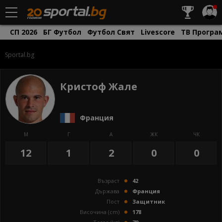
СП 2026
БГ Футбол
Футбол Свят
Livescore
ТВ Програ
Sportal.bg
Кристоф Жале
Франция
М
Г
А
ЖК
ЧК
12
1
2
0
0
Възраст
42
Държава
Франция
Пост
Защитник
Височина (cm)
178