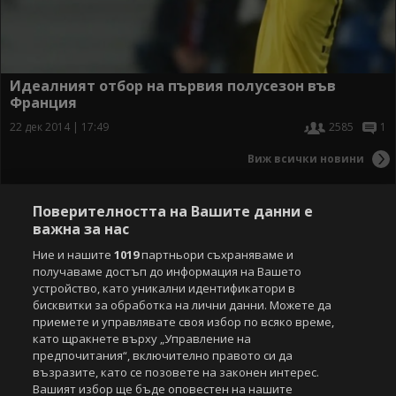
Идеалният отбор на първия полусезон във
Франция
22 дек 2014 | 17:49
2585
1
Виж всички новини
Поверителността на Вашите данни е
важна за нас
Ние и нашите
1019
партньори съхраняваме и
получаваме достъп до информация на Вашето
устройство, като уникални идентификатори в
бисквитки за обработка на лични данни. Можете да
приемете и управлявате своя избор по всяко време,
като щракнете върху „Управление на
предпочитания“, включително правото си да
възразите, като се позовете на законен интерес.
Вашият избор ще бъде оповестен на нашите