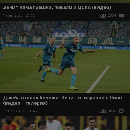
Зенит няма грешка, повали и ЦСКА (видео)
19 авг 2020 | 21:15
2334
1
Дзюба отново бележи, Зенит се изравни с Лион
(видео + галерия)
27 ное 2019 | 21:48
3035
1