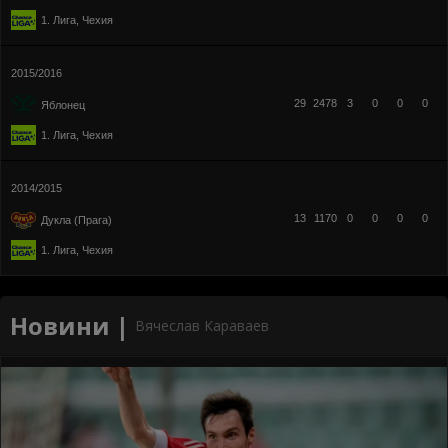
1. Лига, Чехия
2015/2016
29
2478
3
0
0
0
Яблонец
1. Лига, Чехия
2014/2015
13
1170
0
0
0
0
Дукла (Прага)
1. Лига, Чехия
Новини |
Вячеслав Караваев