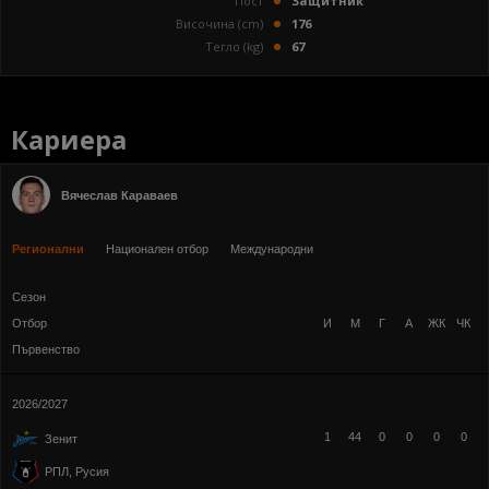
Пост
Защитник
Височина (cm)
176
Тегло (kg)
67
Кариера
Вячеслав Караваев
Регионални
Национален отбор
Международни
Сезон
Отбор
И
М
Г
А
ЖК
ЧК
Първенство
2026/2027
1
44
0
0
0
0
Зенит
РПЛ, Русия