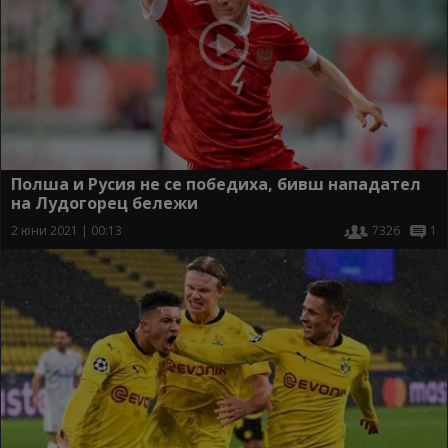
Полша и Русия не се победиха, бивш нападател
на Лудогорец бележи
2 юни 2021 | 00:13
7326
1