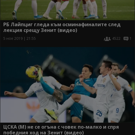
РБ Лайпциг гледа към осминафиналите след
лекция срещу Зенит (видео)
5 ное 2019 | 21:55
4522
1
ЦСКА (М) не се огъна с човек по-малко и спря
победния ход на Зенит (видео)