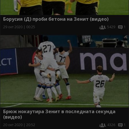
Борусия (Д) проби бетона на Зенит (видео)
29 окт 2020 | 00:25
5429
1
Брюж нокаутира Зенит в последната секунда
(видео)
20 окт 2020 | 20:52
4326
1