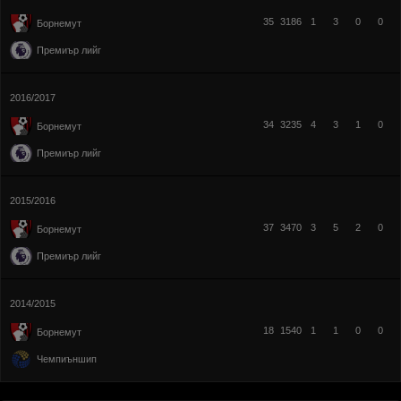
35
3186
1
3
0
0
Борнемут
Премиър лийг
2016/2017
34
3235
4
3
1
0
Борнемут
Премиър лийг
2015/2016
37
3470
3
5
2
0
Борнемут
Премиър лийг
2014/2015
18
1540
1
1
0
0
Борнемут
Чемпиъншип