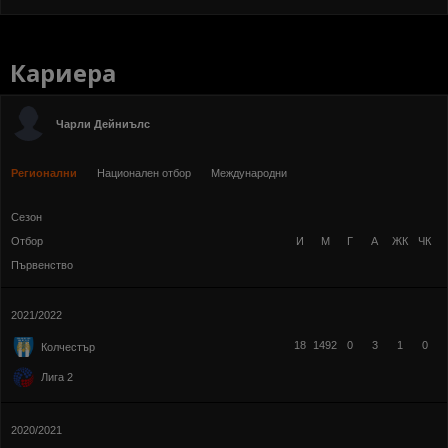
Кариера
Чарли Дейниълс
Регионални
Национален отбор
Международни
Сезон
Отбор
И
М
Г
А
ЖК
ЧК
Първенство
2021/2022
18
1492
0
3
1
0
Колчестър
Лига 2
2020/2021