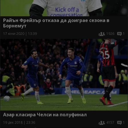
Райън Фрейзър отказа да доиграе сезона в
Борнемут
17 юни 2020 | 13:39
1926
1
Азар класира Челси на полуфинал
19 дек 2018 | 23:36
4157
1