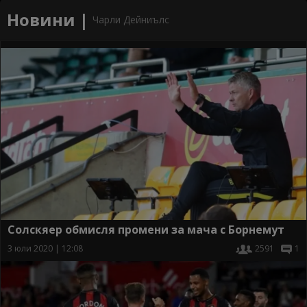
Новини |
Чарли Дейниълс
Солскяер обмисля промени за мача с Борнемут
3 юли 2020 | 12:08
2591
1