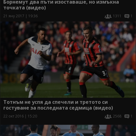
Борнемут два пъти изоставаше, но измъкна
точката (видео)
21 яну 2017 | 19:36
1311
1
Тотнъм не успя да спечели и третото си
гостуване за последната седмица (видео)
22 окт 2016 | 15:20
2568
1