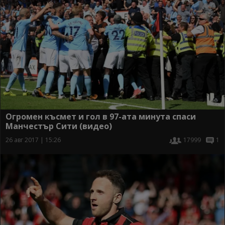
Огромен късмет и гол в 97-ата минута спаси
Манчестър Сити (видео)
26 авг 2017 | 15:26
17999
1