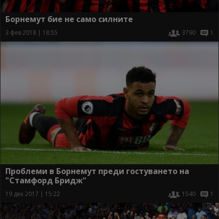
Борнемут бие не само силните
3 фев 2018 | 18:55
3790
1
Проблеми в Борнемут преди гостуването на
"Стамфорд Бридж"
19 дек 2017 | 15:22
1540
1