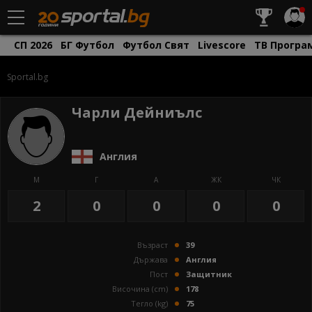
СП 2026
БГ Футбол
Футбол Свят
Livescore
ТВ Програ
Sportal.bg
Чарли Дейниълс
Англия
М
Г
А
ЖК
ЧК
2
0
0
0
0
Възраст
39
Държава
Англия
Пост
Защитник
Височина (cm)
178
Тегло (kg)
75