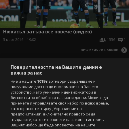
Нюкасъл затъва все повече (видео)
5 март 2016 | 19:02
1556
1
Виж всички новини
Поверителността на Вашите данни е
важна за нас
Ние и нашите
1019
партньори съхраняваме и
получаваме достъп до информация на Вашето
устройство, като уникални идентификатори в
бисквитки за обработка на лични данни. Можете да
приемете и управлявате своя избор по всяко време,
като щракнете върху „Управление на
предпочитания“, включително правото си да
възразите, като се позовете на законен интерес.
Вашият избор ще бъде оповестен на нашите