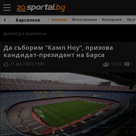
Барселона
Новини
Фотогалерии
Класиране
Прог
Sportal.bg
Барселона
Да съборим "Камп Ноу", призова
кандидат-президент на Барса
21 дек 2020 | 16:34
12720
1