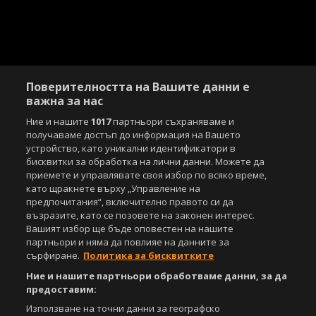
Поверителността на Вашите данни е
важна за нас
Ние и нашите
1017
партньори съхраняваме и
получаваме достъп до информация на Вашето
устройство, като уникални идентификатори в
бисквитки за обработка на лични данни. Можете да
приемете и управлявате своя избор по всяко време,
като щракнете върху „Управление на
предпочитания“, включително правото си да
възразите, като се позовете на законен интерес.
Вашият избор ще бъде оповестен на нашите
партньори и няма да повлияе на данните за
сърфиране.
Политика за бисквитките
Ние и нашите партньори обработваме данни, за да
предоставим:
Използване на точни данни за географско