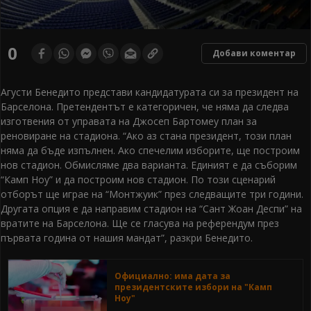
0
Добави коментар
Агусти Бенедито представи кандидатурата си за президент на
Барселона. Претендентът е категоричен, че няма да следва
изготвения от управата на Джосеп Бартомеу план за
реновиране на стадиона. “Ако аз стана президент, този план
няма да бъде изпълнен. Ако спечелим изборите, ще построим
нов стадион. Обмисляме два варианта. Единият е да съборим
“Камп Ноу” и да построим нов стадион. По този сценарий
отборът ще играе на “Монтжуик” през следващите три години.
Другата опция е да направим стадион на “Сант Жоан Деспи” на
вратите на Барселона. Ще се гласува на референдум през
първата година от нашия мандат”, разкри Бенедито.
Официално: има дата за
президентските избори на "Камп
Ноу"