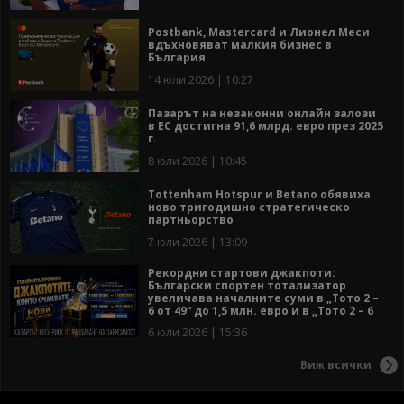
Postbank, Mastercard и Лионел Меси
вдъхновяват малкия бизнес в
България
14 юли 2026 | 10:27
Пазарът на незаконни онлайн залози
в ЕС достигна 91,6 млрд. евро през 2025
г.
8 юли 2026 | 10:45
Tottenham Hotspur и Betano обявиха
ново тригодишно стратегическо
партньорство
7 юли 2026 | 13:09
Рекордни стартови джакпоти:
Български спортен тотализатор
увеличава началните суми в „Тото 2 –
6 от 49“ до 1,5 млн. евро и в „Тото 2 – 6
от 42“ до 250 хил. евро
6 юли 2026 | 15:36
Виж всички