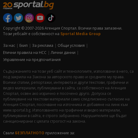
Copyright © 2007-2026 Агенция Спортал. Всички права запазени.
Този уебсайт е собственост на
Sportal Media Group
За нас
Екип
За рекламa
Общи условия
Етични правила на НСС
Лични данни
Управление на предпочитания
Съдържанието на този уеб сайт и технологиите, използвани в него, са
под закрила на Закона за авторското право и сродните му права.
Всички статии, репортажи, интервюта и други текстови, графични и
видео материали, публикувани в сайта, са собственост на Агенция
Спортал, освен ако изрично е посочено друго. Допуска се
публикуване на текстови материали само след писмено съгласие на
Агенция Спортал, посочване на източника и добавяне на линк към
www.sportal.bg. Използването на графични и видео материали,
публикувани в сайта, е строго забранено. Нарушителите ще бъдат
санкционирани с цялата строгост на закона.
Свали
БЕЗПЛАТНОТО
приложение за: