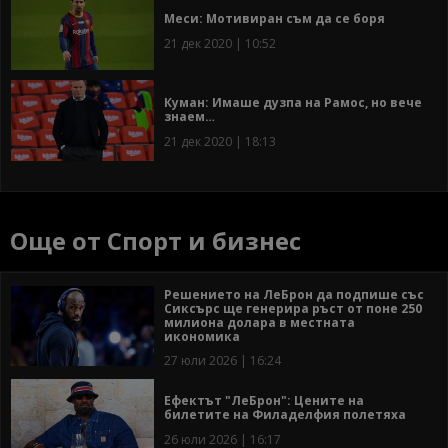
Меси: Мотивиран съм да се боря
21 дек 2020 | 10:52
Куман: Имаше дузпа на Рамос, но вече
знаем…
21 дек 2020 | 18:13
Още от Спорт и бизнес
Решението на ЛеБрон да подпише със
Сиксърс ще генерира ръст от поне 250
милиона долара в местната
икономика
27 юли 2026 | 16:24
Ефектът "ЛеБрон": Цените на
билетите на Филаделфия полетяха
26 юли 2026 | 16:17