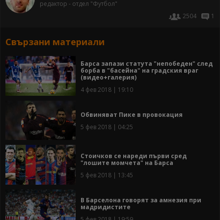
редактор - отдел "Футбол"
2504
1
Свързани материали
Барса запази статута "непобеден" след
борба в "басейна" на градския враг
(видео+галерия)
4 фев 2018 | 19:10
Обвиняват Пике в провокация
5 фев 2018 | 04:25
Стоичков се нареди първи сред
"лошите момчета" на Барса
5 фев 2018 | 13:45
В Барселона говорят за амнезия при
мадридистите
5 фев 2018 | 19:59