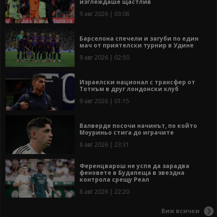
изглеждаше щастлив
9 авг 2026 | 03:08
Барселона спечели и загуби по един
мач от приятелски турнир в Удине
9 авг 2026 | 02:50
Израелски национал с трансфер от
Тотнъм в друг лондонски клуб
9 авг 2026 | 01:15
Валверде посочи начинът, по който
Моуриньо стига до играчите
8 авг 2026 | 23:31
Ференцварош не успя да зарадва
феновете в Будапеща в звездна
контрола срещу Реал
8 авг 2026 | 22:20
Виж всички