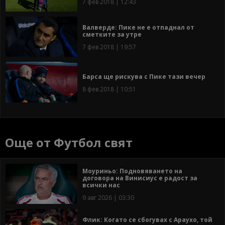
7 фев 2018 | 12:43
Валверде: Пике не е отпаднал от
сметките за утре
7 фев 2018 | 19:57
Барса ще рискува с Пике тази вечер
8 фев 2018 | 10:51
Още от Футбол свят
Моуриньо: Подновяването на
договора на Винисиус е радост за
всички нас
9 авг 2026 | 03:30
Флик: Когато се сбогувах с Араухо, той