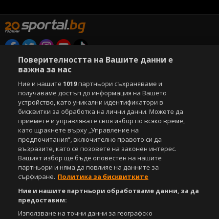
Поверителността на Вашите данни е
Copyright © 2007-2026 Агенция Спортал. Всички права запазени.
важна за нас
Този уебсайт е собственост на
Sportal Media Group
Ние и нашите
1019
партньори съхраняваме и
За нас
Екип
За рекламa
Общи условия
получаваме достъп до информация на Вашето
Етични правила на НСС
Лични данни
устройство, като уникални идентификатори в
бисквитки за обработка на лични данни. Можете да
Управление на предпочитания
приемете и управлявате своя избор по всяко време,
като щракнете върху „Управление на
Съдържанието на този уеб сайт и технологиите, използвани в него, са
предпочитания“, включително правото си да
под закрила на Закона за авторското право и сродните му права.
възразите, като се позовете на законен интерес.
Всички статии, репортажи, интервюта и други текстови, графични и
видео материали, публикувани в сайта, са собственост на Агенция
Вашият избор ще бъде оповестен на нашите
Спортал, освен ако изрично е посочено друго. Допуска се
партньори и няма да повлияе на данните за
публикуване на текстови материали само след писмено съгласие на
сърфиране.
Политика за бисквитките
Агенция Спортал, посочване на източника и добавяне на линк към
Ние и нашите партньори обработваме данни, за да
www.sportal.bg. Използването на графични и видео материали,
предоставим:
публикувани в сайта, е строго забранено. Нарушителите ще бъдат
санкционирани с цялата строгост на закона.
Използване на точни данни за географско