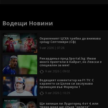
Водещи Новини
Окриленият ЦСКА трябва да внимава
срещу Септември (Сф)
9 авг 2026 | 07:28
Рикардиньо пред Sportal.bg: Имам
много приятели в Кайрат, но Левски е
специален за мен!
9 авг 2026 | 09:02
Водещият коментатор на F1 TV: С
карането си Цолов си заслужава
промоция във Формула 1
9 авг 2026 | 10:29
Ще запише ли Лудогорец 4 от 4, или
Черно море ще спъне "орлите"