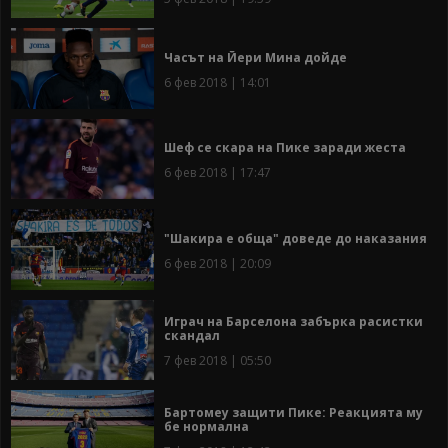
Часът на Йери Мина дойде
6 фев 2018 | 14:01
Шеф се скара на Пике заради жеста
6 фев 2018 | 17:47
"Шакира е обща" доведе до наказания
6 фев 2018 | 20:09
Играч на Барселона забърка расистки
скандал
7 фев 2018 | 05:50
Бартомеу защити Пике: Реакцията му
бе нормална