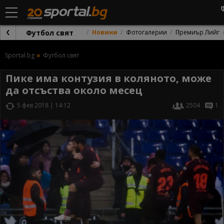
Футбол свят
Новини
Фотогалерии
Премиър Лийг
Sportal.bg
Футбол свят
Пике има контузия в коляното, може
да отсъства около месец
5 фев 2018 | 14:12
2504
1