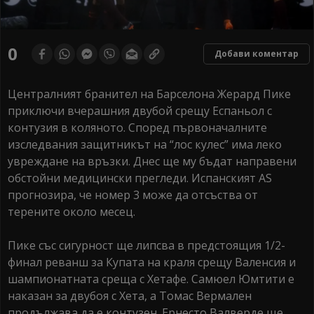
0
Добави коментар
Централният бранител на Барселона Жерард Пике
приключи вчерашния двубой срещу Еспаньол с
контузия в коляното. Според първоначалните
изследвания защитникът на “лос кулес” има леко
увреждане на връзки. Днес ще му бъдат направени
обстойни медицински прегледи. Испанският AS
прогнозира, че номер 3 може да отсъства от
терените около месец.
Пике със сигурност ще липсва в предстоящия 1/2-
финал реванш за Купата на краля срещу Валенсия и
шампионатната среща с Хетафе. Самюел Юмтити е
наказан за двубоя с Хета, а Томас Вермален
продължава да е контузен. Ернесто Валверде ще