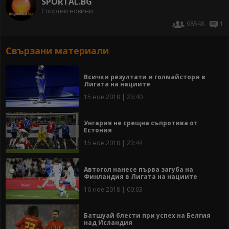
SPORTAL.BG
Спортни новини
98548
1
Свързани материали
Всички резултати и голмайстори в
Лигата на нациите
15 ное 2018 | 23:40
Унгария не срещна съпротива от
Естония
15 ное 2018 | 23:44
Автогол нанесе първа загуба на
Финландия в Лигата на нациите
16 ное 2018 | 00:03
Батшуай блести при успех на Белгия
над Исландия