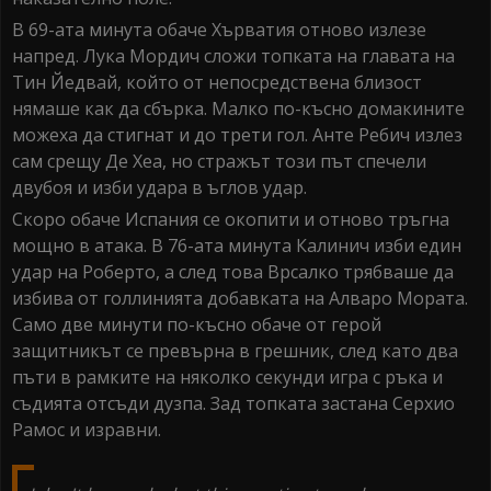
В 69-ата минута обаче Хърватия отново излезе
напред. Лука Мордич сложи топката на главата на
Тин Йедвай, който от непосредствена близост
нямаше как да сбърка. Малко по-късно домакините
можеха да стигнат и до трети гол. Анте Ребич излез
сам срещу Де Хеа, но стражът този път спечели
двубоя и изби удара в ъглов удар.
Скоро обаче Испания се окопити и отново тръгна
мощно в атака. В 76-ата минута Калинич изби един
удар на Роберто, а след това Врсалко трябваше да
избива от голлинията добавката на Алваро Мората.
Само две минути по-късно обаче от герой
защитникът се превърна в грешник, след като два
пъти в рамките на няколко секунди игра с ръка и
съдията отсъди дузпа. Зад топката застана Серхио
Рамос и изравни.