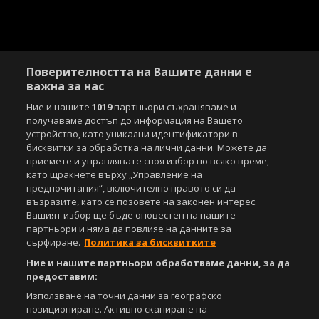
Поверителността на Вашите данни е
важна за нас
Ние и нашите
1019
партньори съхраняваме и
получаваме достъп до информация на Вашето
устройство, като уникални идентификатори в
бисквитки за обработка на лични данни. Можете да
приемете и управлявате своя избор по всяко време,
като щракнете върху „Управление на
предпочитания“, включително правото си да
възразите, като се позовете на законен интерес.
Вашият избор ще бъде оповестен на нашите
партньори и няма да повлияе на данните за
сърфиране.
Политика за бисквитките
Ние и нашите партньори обработваме данни, за да
предоставим:
Използване на точни данни за географско
позициониране. Активно сканиране на