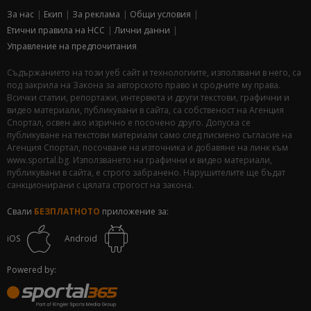
За нас
Екип
За рекламa
Общи условия
Етични правила на НСС
Лични данни
Управление на предпочитания
Съдържанието на този уеб сайт и технологиите, използвани в него, са
под закрила на Закона за авторското право и сродните му права.
Всички статии, репортажи, интервюта и други текстови, графични и
видео материали, публикувани в сайта, са собственост на Агенция
Спортал, освен ако изрично е посочено друго. Допуска се
публикуване на текстови материали само след писмено съгласие на
Агенция Спортал, посочване на източника и добавяне на линк към
www.sportal.bg. Използването на графични и видео материали,
публикувани в сайта, е строго забранено. Нарушителите ще бъдат
санкционирани с цялата строгост на закона.
Свали
БЕЗПЛАТНОТО
приложение за:
iOS
Android
Powered by: