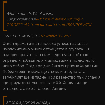
What a match. What a win.
Congratulations!
#BeProud
#NationsLeague
#CROESP
#Vatreni
pic.twitter.com/5DNROKzSTK
— HNS | CFF (@HNS_CFF)
November 15, 2018
Освен драматичната победа успехът завърза
изключително много ситуацията в групата. От
надпреварата остана само един мач, който ще
определи победителя и изпадащия в по-долното
ниво отбор. След три дни Англия приема Хърватия.
Победителят в мача ще спечели и групата, а
загубилият ще изпадне. При равенство пък Испания
ще триумфира. Ако хиксът е 0:0, Хърватия ще
отпадне, а ако е с голове - Англия.
All to play for on Sunday!