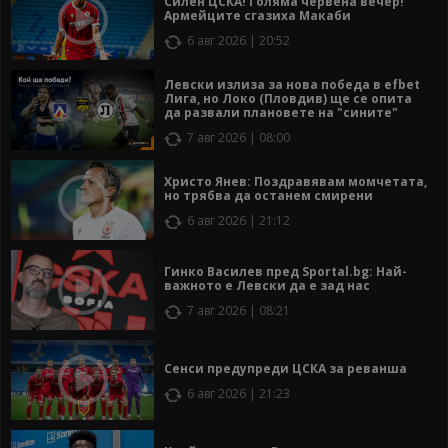
Силен ЦСКА! Голяма червена вечер!
Армейците сгазиха Макаби
6 авг 2026 | 20:52
Левски излиза за нова победа в efbet
Лига, но Локо (Пловдив) ще се опита
да развали плановете на "сините"
7 авг 2026 | 08:00
Христо Янев: Поздравявам момчетата,
но трябва да останем смирени
6 авг 2026 | 21:12
Гинко Василев пред Sportal.bg: Най-
важното е Левски да е зад нас
7 авг 2026 | 08:21
Сенси предупреди ЦСКА за реванша
6 авг 2026 | 21:23