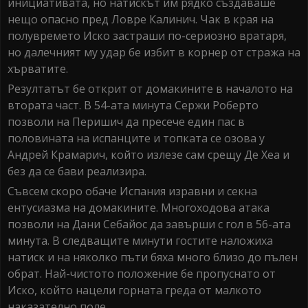
инициативата, но натискът им рядко създаваше
нещо опасно пред Ловре Калинич. Чак в края на
полувремето Иско застраши по-сериозно вратаря,
но далечният му удар бе избит в корнер от стража на
хърватите.
Резултатът бе открит от домакините в началото на
втората част. В 54-ата минута Сержи Роберто
позволи на Перишич да пресече един пас в
половината на испанците и топката се озова у
Андрей Крамарич, който излезе сам срещу Де Хеа и
без да се бави реализира.
Съвсем скоро обаче Испания изравни и секна
ентусиазма на домакините. Многоходова атака
позволи на Дани Себайос да завърши с гол в 56-ата
минута. В следващите минути гостите наложиха
натиск и на няколко пъти бяха много близо до пълен
обрат. Най-чистото положение бе пропуснато от
Иско, който нацели горната греда от малкото
наказателно поле.