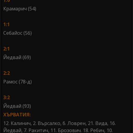
1:0
Крамарич (54)
1:1
Себайос (56)
2:1
Йедвай (69)
2:2
Рамос (78-д)
3:2
Йедвай (93)
ХЪРВАТИЯ:
12. Калинич, 2. Върсалко, 6. Ловрен, 21. Вида, 16.
Йедвай, 7. Ракитич, 11. Брозович. 18. Ребич, 10.