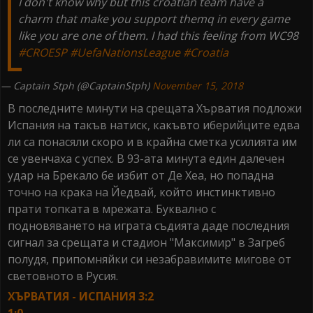
I don't know why but this croatian team have a
charm that make you support themq in every game
like you are one of them. I had this feeling from WC98
#CROESP
#UefaNationsLeague
#Croatia
— Captain Stph (@CaptainStph)
November 15, 2018
В последните минути на срещата Хърватия подложи
Испания на такъв натиск, какъвто иберийците едва
ли са понасяли скоро и в крайна сметка усилията им
се увенчаха с успех. В 93-ата минута един далечен
удар на Брекало бе избит от Де Хеа, но попадна
точно на крака на Йедвай, който инстинктивно
прати топката в мрежата. Буквално с
подновяването на играта съдията даде последния
сигнал за срещата и стадион "Максимир" в Загреб
полудя, припомняйки си незабравимите мигове от
световното в Русия.
ХЪРВАТИЯ - ИСПАНИЯ 3:2