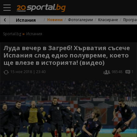
Испания
Новини
Фотогалерии
Класиране
Програ
Sportal.bg
Испания
Луда вечер в Загреб! Хърватия съсече
Испания след едно полувреме, което
ще влезе в историята! (видео)
15 ное 2018 | 23:40
98548
1