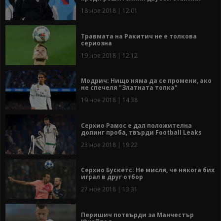
18 ное 2018 | 12:01
Травмата на Ракитич не е толкова
сериозна
19 ное 2018 | 12:12
Модрич: Нищо няма да се промени, ако
не спечеля "Златната топка"
19 ное 2018 | 14:38
Серхио Рамос е дал положителна
допинг проба, твърди Football Leaks
23 ное 2018 | 19:22
Серхио Бускетс: Не мисля, че някога бих
играл в друг отбор
27 ное 2018 | 13:31
Перишич потвърди за Манчестър