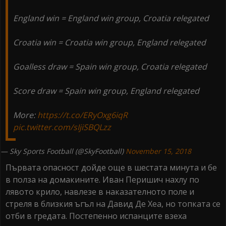
England win = England win group, Croatia relegated
Croatia win = Croatia win group, England relegated
Goalless draw = Spain win group, Croatia relegated
Score draw = Spain win group, England relegated
More:
https://t.co/ERyOxg6iqR
pic.twitter.com/sIjiSBQLzz
— Sky Sports Football (@SkyFootball)
November 15, 2018
Първата опасност дойде още в шестата минута и бе
в полза на домакините. Иван Перишич нахлу по
лявото крило, навлезе в наказателното поле и
стреля в близкия ъгъл на Давид Де Хеа, но топката се
отби в гредата. Постепенно испанците взеха