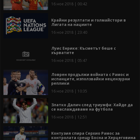
16 ное 2018 | 00:42
Крайни резултати и голмайстори в
Лигата на нациите
16 ное 2018 | 23:40
Луис Енрике: Късметът беше с
хърватите
16 ное 2018 | 05:47
Ловрен продължи войната с Рамос и
испанците, използвайки нецензурни
реплики
16 ное 2018 | 10:35
Златко Далич след триумфа: Хайде да
се наслаждаваме на футбола
16 ное 2018 | 12:51
Контузия спира Серхио Рамос за
контролата срещу Босна и Херцеговина