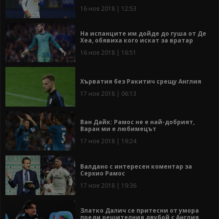
16 ное 2018 | 12:53
На испанците им дойде до гуша от Де
Хеа, обявиха кого искат за вратар
16 ное 2018 | 16:51
Хърватия без Ракитич срещу Англия
17 ное 2018 | 06:13
Ван Дайк: Рамос не е най-добрият,
Варан ми е любимецът
17 ное 2018 | 19:24
Валдано с интересен коментар за
Серхио Рамос
17 ное 2018 | 19:36
Златко Далич се притесни от умора
преди решителния двубой с Англия