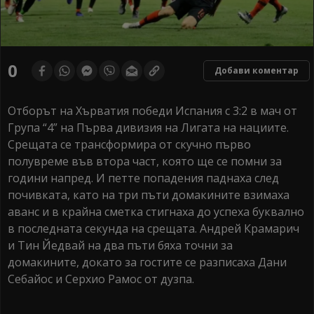
0
Добави коментар
Отборът на Хърватия победи Испания с 3:2 в мач от
Група “4” на Първа дивизия на Лигата на нациите.
Срещата се трансформира от скучно първо
полувреме във втора част, която ще се помни за
години напред. И петте попадения паднаха след
почивката, като на три пъти домакините взимаха
аванс и в крайна сметка стигнаха до успеха буквално
в последната секунда на срещата. Андрей Крамарич
и Тин Йедвай на два пъти бяха точни за
домакините, докато за гостите се разписаха Дани
Себайос и Серхио Рамос от дузпа.