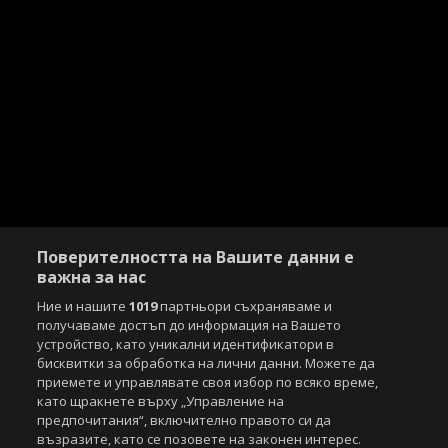
Поверителността на Вашите данни е
важна за нас
Ние и нашите
1019
партньори съхраняваме и
получаваме достъп до информация на Вашето
устройство, като уникални идентификатори в
бисквитки за обработка на лични данни. Можете да
приемете и управлявате своя избор по всяко време,
като щракнете върху „Управление на
предпочитания“, включително правото си да
възразите, като се позовете на законен интерес.