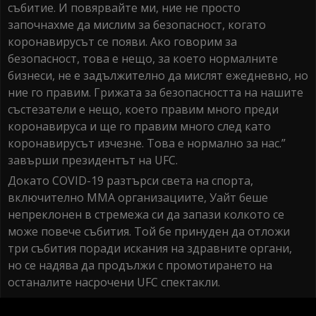
събитие. И повярвайте ми, ние не просто
започнахме да мислим за безопасност, когато
коронавирусът се появи. Ако говорим за
безопасност, това е нещо, за което нормалните
бизнеси, не е задължително да мислят ежедневно, но
ние го правим. Грижата за безопасността на нашите
състезатели е нещо, което правим много преди
коронавируса и ще го правим много след като
коронавирусът изчезне. Това е нормално за нас.”
завърши президентът на UFC.
Докато COVID-19 разтърси света на спорта,
включително MMA организациите, Уайт беше
непреклонен в стремежа си да запази колкото се
може повече събития. Той бе принуден да отложи
три събития поради искания на здравните органи,
но се надява да продължи с промотирането на
останалите насрочени UFC спектакли.