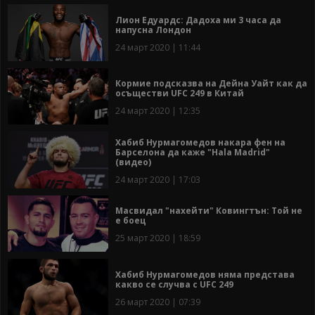
Лион Едуардс: Дадоха ми 3 часа да
напусна Лондон
24 март 2020 | 11:44
Кормие подсказва на Дейна Уайт как да
осъществи UFC 249 в Китай
24 март 2020 | 12:35
Хабиб Нурмагомедов накара фен на
Барселона да каже "Hala Madrid"
(видео)
24 март 2020 | 17:03
Масвидал "нахейти" Ковингтън: Той не
е боец
25 март 2020 | 18:59
Хабиб Нурмагомедов няма представа
какво се случва с UFC 249
26 март 2020 | 07:39