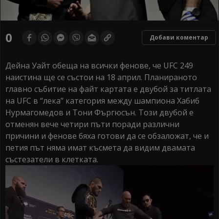
0
Добави коментар
Дейна Уайт обеща на всички фенове, че UFC 249
наистина ще се състои на 18 април. Планираното
главно събитие на файт картата е двубой за титлата
на UFC в “лека” категория между шампиона Хабиб
Нурмагомедов и Тони Фъргюсън. Този двубой е
отменян вече четири пъти поради различни
причини и фенове бяха готови да се обзаложат, че и
петия път няма имат късмета да видим двамата
състезатели в клетката.