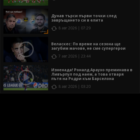
Дунав търси първи точки след
завръщането си в елита
8 авг 2026 | 07:29
Веласкес: По време на сезона ще
загубим мачове, не сме супергерои
7 авг 2026 | 23:44
Изненада! Роналд Араухо преминава в
Ливърпул под наем, а това отваря
пътя на Родри към Барселона
8 авг 2026 | 03:20