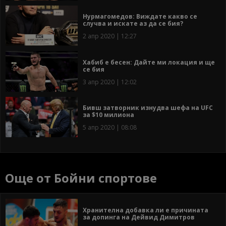
Нурмагомедов: Виждате какво се
случва и искате аз да се бия?
2 апр 2020 | 12:27
Хабиб е бесен: Дайте ми локация и ще
се бия
3 апр 2020 | 12:02
Бивш затворник изнудва шефа на UFC
за $10 милиона
5 апр 2020 | 08:08
Още от Бойни спортове
Хранителна добавка ли е причината
за допинга на Дейвид Димитров