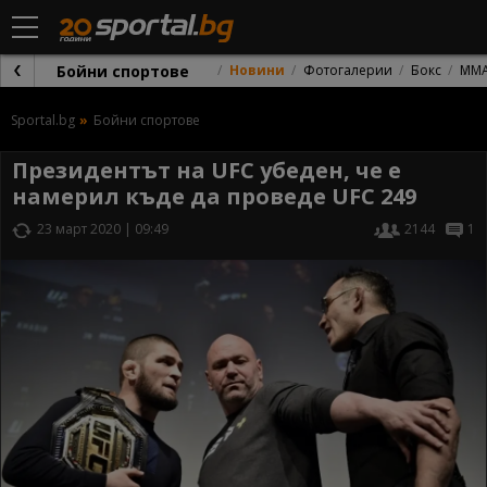
Бойни спортове
Новини
Фотогалерии
Бокс
ММ
Sportal.bg
Бойни спортове
Президентът на UFC убеден, че е
намерил къде да проведе UFC 249
23 март 2020 | 09:49
2144
1