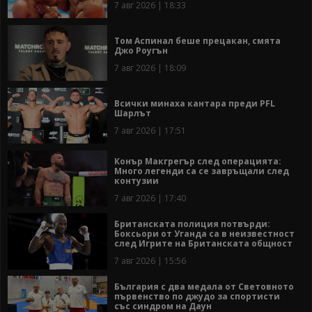
7 авг 2026 | 18:33
Том Аспинал беше прецакан, смята
Джо Роугън
7 авг 2026 | 18:09
Всички минаха кантара преди PFL
Шарлът
7 авг 2026 | 17:51
Конър Макгрегър след операцията:
Много легенди са се завръщали след
контузии
7 авг 2026 | 17:40
Британската полиция потвърди:
Боксьори от Уганда са в неизвестност
след Игрите на Британската общност
7 авг 2026 | 15:56
България с два медала от Световното
първенство по джудо за спортисти
със синдром на Даун