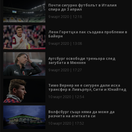
Почти сигурно футболът в Италия
спира до 3 април
9 март 2020 | 12:18
Леон Горетцка пак създава проблеми в
Байерн
9 март 2020 | 13:08
Аугсбург освободи треньора след
загубата в Мюнхен
9 март 2020 | 17:27
Тимо Вернер не е сигурен дали иска
трансфер в Ливърпул, Сити и Юнайтед
10 март 2020 | 12:54
Волфсбург също няма да може да
разчита на агитката си
10 март 2020 | 17:52