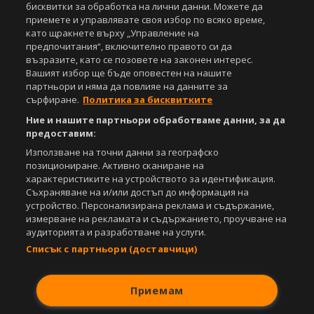
бисквитки за обработка на лични данни. Можете да
приемете и управлявате своя избор по всяко време,
като щракнете върху „Управление на
предпочитания“, включително правото си да
възразите, като се позовете на законен интерес.
Вашият избор ще бъде оповестен на нашите
партньори и няма да повлияе на данните за
сърфиране.
Политика за бисквитките
Ние и нашите партньори обработваме данни, за да
предоставим:
Използване на точни данни за географско
позициониране. Активно сканиране на
характеристиките на устройството за идентификация.
Съхраняване на и/или достъп до информация на
устройство. Персонализирана реклама и съдържание,
измерване на рекламата и съдържанието, проучване на
аудиторията и разработване на услуги.
Списък с партньори (доставчици)
Приемам