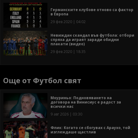
Германските клубове отново са фактор
в Европа
29 фев 2020 | 04:02
Невиждан скандал във футбола: отбори
спряха да играят заради обидни
плакати (видео)
29 фев 2020 | 18:35
Още от Футбол свят
Моуриньо: Подновяването на
договора на Винисиус е радост за
всички нас
9 авг 2026 | 03:30
Флик: Когато се сбогувах с Араухо, той
изглеждаше щастлив