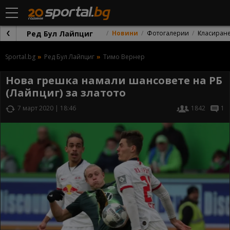
Ред Бул Лайпциг
Новини
Фотогалерии
Класиран
Sportal.bg
Ред Бул Лайпциг
Тимо Вернер
Нова грешка намали шансовете на РБ
(Лайпциг) за златото
7 март 2020 | 18:46
1842
1