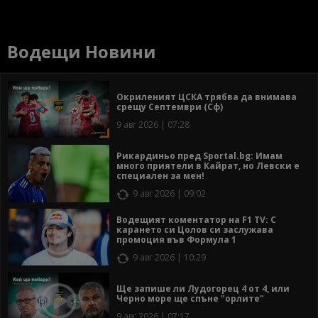
Водещи Новини
Окриленият ЦСКА трябва да внимава
срещу Септември (Сф)
9 авг 2026 | 07:28
Рикардиньо пред Sportal.bg: Имам
много приятели в Кайрат, но Левски е
специален за мен!
9 авг 2026 | 09:02
Водещият коментатор на F1 TV: С
карането си Цолов си заслужава
промоция във Формула 1
9 авг 2026 | 10:29
Ще запише ли Лудогорец 4 от 4, или
Черно море ще спъне "орлите"
9 авг 2026 | 07:17