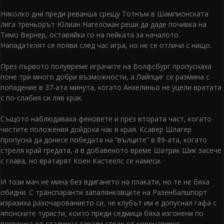
Няколко дни преди реванша срещу Тотнъм в Шампионската
лига треньорът Юлиан Нагелсман реши да даде почивка на
Тимо Вернер, оставяйки го на пейката за началото.
Нападателят се появи след час игра, но не се отличи с нищо.
През първото полувреме играчите на Волфсбург пропуснаха
поне три много добри възможности, а Лайпциг се размина с
попадение в 37-ата минута, когато Анхелиньо не уцели вратата
с по-слабия си ляв крак.
Същото наблюдаваха феновете и през втората част, когато
чистите положения дойдоха чак в края. Ксавер Шлагер
пропусна да донесе победата на “вълците” в 89-ата, когато
стреля край гредата, а в добавеното време Шатрик Шик засече
с глава, но вратарят Коен Кастеелс се намеси.
И този мач не мина без вдигането на плакати, но те не бяха
обидни. С транспаранти запалянковците на Разенбалшпорт
изразиха разочарованието си, че клубът им е допуснал гафа с
японските туристи, които преди седмица бяха изгонени по
погрешка от стадиона заради страх от коронавирус.