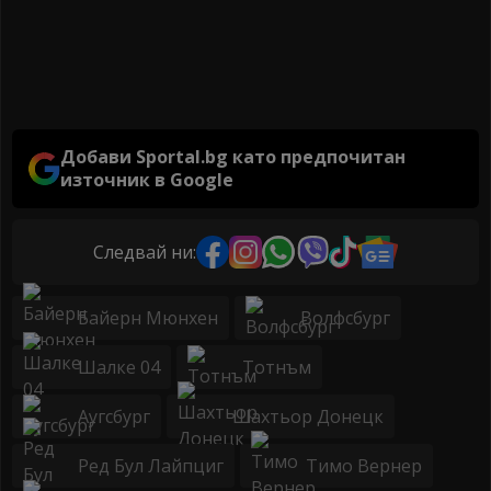
Добави Sportal.bg като предпочитан
източник в Google
Следвай ни:
Байерн Мюнхен
Волфсбург
Шалке 04
Тотнъм
Аугсбург
Шахтьор Донецк
Ред Бул Лайпциг
Тимо Вернер