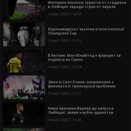
Изгониха японски туристи от стадиона
в Лайпциг заради страх от зараза
2 март 2020 | 16:58
Коронавирусът засегна и International
Champions Cup
3 март 2020 | 12:52
В Англия: Ман Юнайтед е фаворит за
подписа на Санчо
3 март 2020 | 15:04
Лион и Сент Етиен: напрежение с
феновете и треньорски проблеми
3 март 2020 | 17:31
Няма причина Вернер да напуска
Лайпциг, заяви клубен директор
4 март 2020 | 15:46