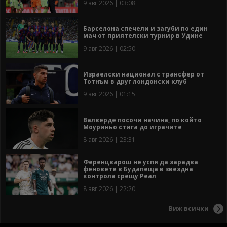
9 авг 2026 | 03:08
Барселона спечели и загуби по един
мач от приятелски турнир в Удине
9 авг 2026 | 02:50
Израелски национал с трансфер от
Тотнъм в друг лондонски клуб
9 авг 2026 | 01:15
Валверде посочи начина, по който
Моуриньо стига до играчите
8 авг 2026 | 23:31
Ференцварош не успя да зарадва
феновете в Будапеща в звездна
контрола срещу Реал
8 авг 2026 | 22:20
Виж всички