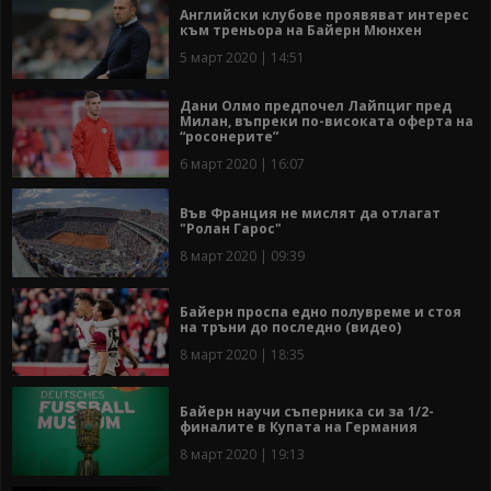
Английски клубове проявяват интерес
към треньора на Байерн Мюнхен
5 март 2020 | 14:51
Дани Олмо предпочел Лайпциг пред
Милан, въпреки по-високата оферта на
“росонерите”
6 март 2020 | 16:07
Във Франция не мислят да отлагат
"Ролан Гарос"
8 март 2020 | 09:39
Байерн проспа едно полувреме и стоя
на тръни до последно (видео)
8 март 2020 | 18:35
Байерн научи съперника си за 1/2-
финалите в Купата на Германия
8 март 2020 | 19:13