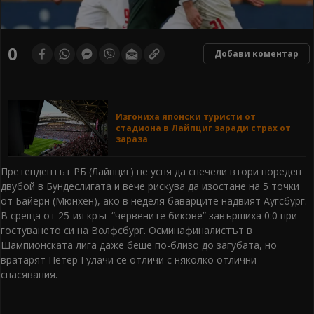
0
Добави коментар
Изгониха японски туристи от
стадиона в Лайпциг заради страх от
зараза
Претендентът РБ (Лайпциг) не успя да спечели втори пореден
двубой в Бундеслигата и вече рискува да изостане на 5 точки
от Байерн (Мюнхен), ако в неделя баварците надвият Аугсбург.
В среща от 25-ия кръг “червените бикове” завършиха 0:0 при
гостуването си на Волфсбург. Осминафиналистът в
Шампионската лига даже беше по-близо до загубата, но
вратарят Петер Гулачи се отличи с няколко отлични
спасявания.