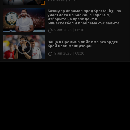
Божидар Аврамов пред Sportal.bg - за
участието на Балкан в ЕвроКъп,
изборите на президент в
БФБаскетбол и проблема със залите
9 авг 2026 | 08:30
Защо в Премиър лийг има рекорден
брой нови мениджъри
9 авг 2026 | 08:20