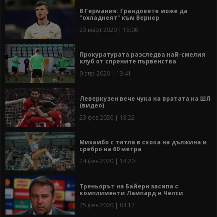
В Германия: Грандовете може да
"охладнеят" към Вернер
23 март 2020 | 15:08
Прокуратурата разследва най-смелия
клуб от спрените първенства
9 апр 2020 | 13:41
Леверкузен вече чука на вратата на ШЛ
(видео)
23 фев 2020 | 18:22
Михамбо с титла в скока на дължина и
сребро на 60 метра
24 фев 2020 | 14:20
Треньорът на Байерн засипа с
комплименти Лампард и Челси
25 фев 2020 | 04:12