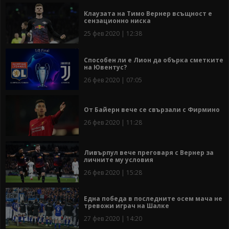
Клаузата на Тимо Вернер всъщност е
сензационно ниска
25 фев 2020 | 12:38
Способен ли е Лион да обърка сметките
на Ювентус?
26 фев 2020 | 07:05
От Байерн вече се свързали с Фирмино
26 фев 2020 | 11:28
Ливърпул вече преговаря с Вернер за
личните му условия
26 фев 2020 | 15:28
Една победа в последните осем мача не
тревожи играч на Шалке
27 фев 2020 | 14:20