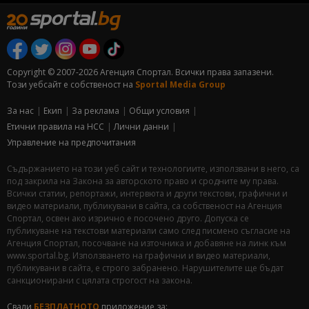
Copyright © 2007-2026 Агенция Спортал. Всички права запазени.
Този уебсайт е собственост на
Sportal Media Group
За нас
Екип
За рекламa
Общи условия
Етични правила на НСС
Лични данни
Управление на предпочитания
Съдържанието на този уеб сайт и технологиите, използвани в него, са
под закрила на Закона за авторското право и сродните му права.
Всички статии, репортажи, интервюта и други текстови, графични и
видео материали, публикувани в сайта, са собственост на Агенция
Спортал, освен ако изрично е посочено друго. Допуска се
публикуване на текстови материали само след писмено съгласие на
Агенция Спортал, посочване на източника и добавяне на линк към
www.sportal.bg. Използването на графични и видео материали,
публикувани в сайта, е строго забранено. Нарушителите ще бъдат
санкционирани с цялата строгост на закона.
Свали
БЕЗПЛАТНОТО
приложение за: