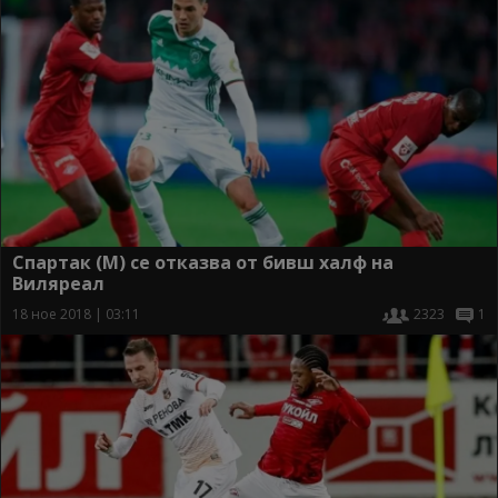
Спартак (М) се отказва от бивш халф на
Виляреал
18 ное 2018 | 03:11
2323
1