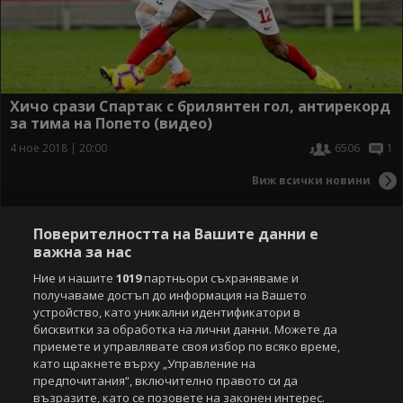
Хичо срази Спартак с брилянтен гол, антирекорд
за тима на Попето (видео)
4 ное 2018 | 20:00
6506
1
Виж всички новини
Поверителността на Вашите данни е
важна за нас
Ние и нашите
1019
партньори съхраняваме и
получаваме достъп до информация на Вашето
устройство, като уникални идентификатори в
бисквитки за обработка на лични данни. Можете да
приемете и управлявате своя избор по всяко време,
като щракнете върху „Управление на
предпочитания“, включително правото си да
възразите, като се позовете на законен интерес.