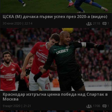
ЦСКА (М) дочака първи успех през 2020-а (видео)
30 юни 2020 | 22:14
2118
1
Краснодар изтръгна ценна победа над Спартак в
Москва
9 март 2020 | 21:21
1708
1