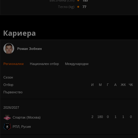
Височина (cm)
185
Тегло (kg)
77
Кариера
Роман Зобнин
Регионални
Национален отбор
Международни
Сезон
Отбор
И
М
Г
А
ЖК
ЧК
Първенство
2026/2027
2
180
0
1
1
0
Спартак (Москва)
РПЛ, Русия