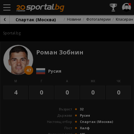
Спартак (Москва)
Новини
Фотогалерии
Класиран
Sportal.bg
Роман Зобнин
47
Русия
М
Г
А
ЖК
ЧК
4
0
0
0
0
Възраст
32
Държава
Русия
Настоящ отбор
Спартак (Москва)
Пост
Халф