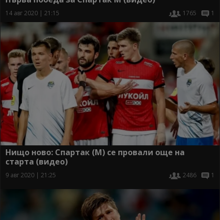
14 авг 2020 | 21:15
1765
1
Нищо ново: Спартак (М) се провали още на
старта (видео)
9 авг 2020 | 21:25
2486
1