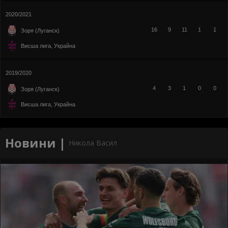
2020/2021
16
9
11
1
1
Зоря (Луганск)
Висша лига, Украйна
2019/2020
4
3
1
0
0
Зоря (Луганск)
Висша лига, Украйна
Новини |
Никола Васил