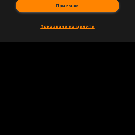
Приемам
Показване на целите
Copyright © 2007-2026 Агенция Спортал. Всички права запазени.
Този уебсайт е собственост на
Sportal Media Group
За нас
Екип
За рекламa
Общи условия
Етични правила на НСС
Лични данни
Управление на предпочитания
Съдържанието на този уеб сайт и технологиите, използвани в него, са
под закрила на Закона за авторското право и сродните му права.