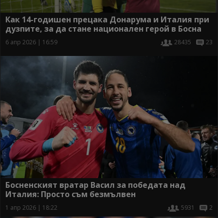
Как 14-годишен прецака Донарума и Италия при
дузпите, за да стане национален герой в Босна
6 апр 2026 | 16:59
28435
23
Босненският вратар Васил за победата над
Италия: Просто съм безмълвен
1 апр 2026 | 18:22
5931
2