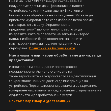
Ние и нашите
1019
партньори съхраняваме и
получаваме достъп до информация на Вашето
устройство, като уникални идентификатори в
бисквитки за обработка на лични данни. Можете да
приемете и управлявате своя избор по всяко време,
като щракнете върху „Управление на
предпочитания“, включително правото си да
възразите, като се позовете на законен интерес.
Вашият избор ще бъде оповестен на нашите
партньори и няма да повлияе на данните за
сърфиране.
Политика за бисквитките
Ние и нашите партньори обработваме данни, за да
предоставим:
Използване на точни данни за географско
позициониране. Активно сканиране на
характеристиките на устройството за идентификация.
Съхраняване на и/или достъп до информация на
устройство. Персонализирана реклама и съдържание,
измерване на рекламата и съдържанието, проучване на
аудиторията и разработване на услуги.
Списък с партньори (доставчици)