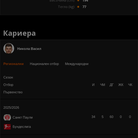
Височина (cm)
194
Тегло (kg)
77
Кариера
Никола Васил
Регионални
Национален отбор
Международни
Сезон
Отбор
И
ЧМ
ДГ
ЖК
ЧК
Първенство
2025/2026
34
5
60
0
0
Санкт Паули
Бундеслига