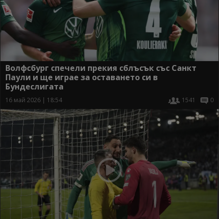
Волфсбург спечели прекия сблъсък със Санкт
Паули и ще играе за оставането си в
Бундеслигата
16 май 2026 | 18:54
1541
0