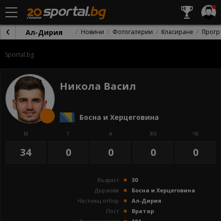
Ал-Дирия
Новини
Фотогалерии
Класиране
Прогр
Sportal.bg
Никола Васил
Босна и Херцеговина
М
Г
А
ЖК
ЧК
34
0
0
0
0
Възраст
30
Държава
Босна и Херцеговина
Настоящ отбор
Ал-Дирия
Пост
Вратар