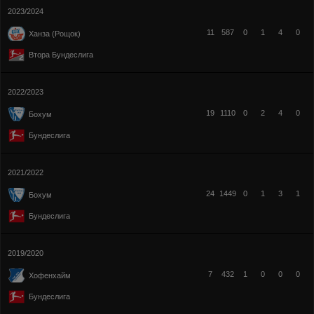
2023/2024
11
587
0
1
4
0
Ханза (Рощок)
Втора Бундеслига
2022/2023
19
1110
0
2
4
0
Бохум
Бундеслига
2021/2022
24
1449
0
1
3
1
Бохум
Бундеслига
2019/2020
7
432
1
0
0
0
Хофенхайм
Бундеслига