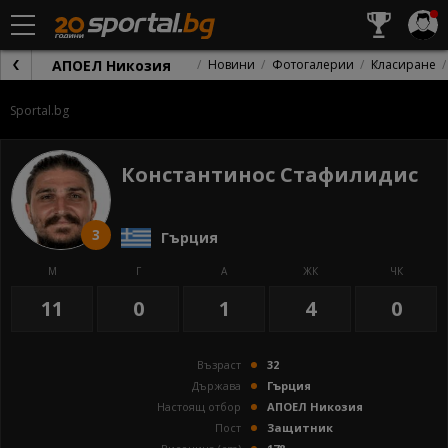
АПОЕЛ Никозия
Новини
Фотогалерии
Класиране
Sportal.bg
Константинос Стафилидис
3
Гърция
М
Г
А
ЖК
ЧК
11
0
1
4
0
Възраст
32
Държава
Гърция
Настоящ отбор
АПОЕЛ Никозия
Пост
Защитник