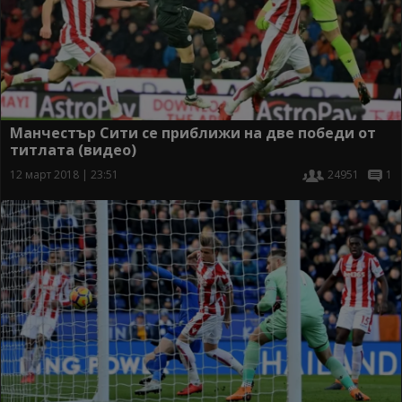
Манчестър Сити се приближи на две победи от
титлата (видео)
12 март 2018 | 23:51
24951
1