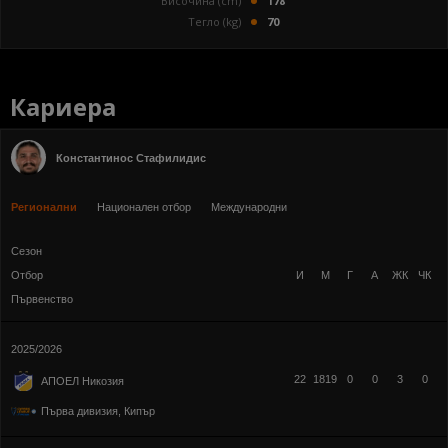
Височина (cm)
178
Тегло (kg)
70
Кариера
Константинос Стафилидис
Регионални
Национален отбор
Международни
Сезон
Отбор
И
М
Г
А
ЖК
ЧК
Първенство
2025/2026
22
1819
0
0
3
0
АПОЕЛ Никозия
Първа дивизия, Кипър