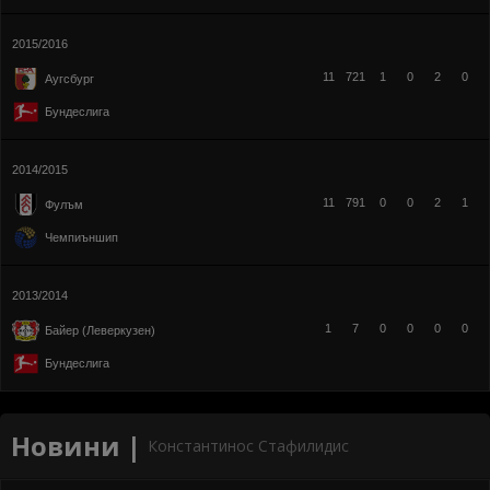
2015/2016
11
721
1
0
2
0
Аугсбург
Бундеслига
2014/2015
11
791
0
0
2
1
Фулъм
Чемпиъншип
2013/2014
1
7
0
0
0
0
Байер (Леверкузен)
Бундеслига
Новини |
Константинос Стафилидис