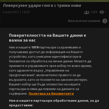
Леверкузен удари гонга с трима нови
3 юли 2015 | 14:29
1939
1
Виж всички новини
Поверителността на Вашите данни е
важна за нас
Ние и нашите
1019
партньори съхраняваме и
получаваме достъп до информация на Вашето
устройство, като уникални идентификатори в
бисквитки за обработка на лични данни. Можете да
приемете и управлявате своя избор по всяко време,
като щракнете върху „Управление на
предпочитания“, включително правото си да
възразите, като се позовете на законен интерес.
Вашият избор ще бъде оповестен на нашите
партньори и няма да повлияе на данните за
сърфиране.
Политика за бисквитките
Ние и нашите партньори обработваме данни, за да
предоставим: