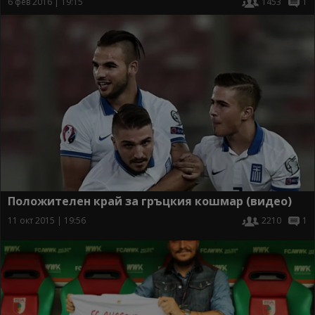
6 фев 2016 | 19:15
1453
1
Положителен край за гръцкия кошмар (видео)
11 окт 2015 | 19:56
2210
1