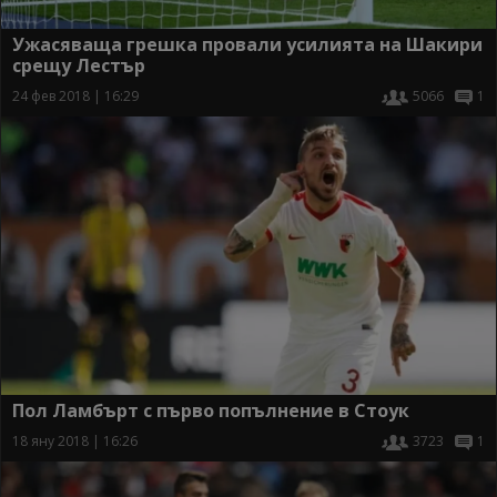
Ужасяваща грешка провали усилията на Шакири
срещу Лестър
24 фев 2018 | 16:29
5066
1
Пол Ламбърт с първо попълнение в Стоук
18 яну 2018 | 16:26
3723
1