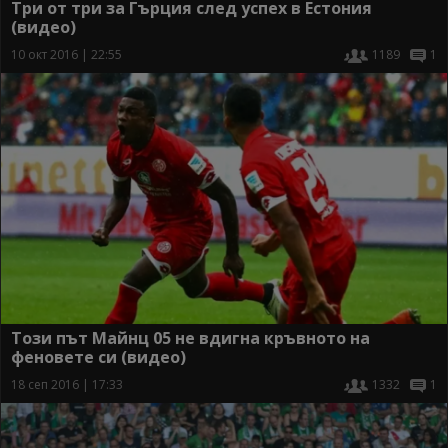
Три от три за Гърция след успех в Естония
(видео)
10 окт 2016 | 22:55
1189
1
Този път Майнц 05 не вдигна кръвното на
феновете си (видео)
18 сеп 2016 | 17:33
1332
1