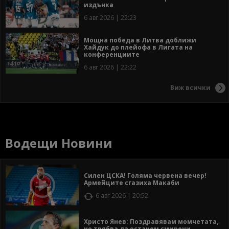
издънка
6 авг 2026 | 22:23
Мощна победа в Литва доближи
Хайдук до плейофа в Лигата на
конференциите
6 авг 2026 | 22:22
Виж всички
Водещи Новини
Силен ЦСКА! Голяма червена вечер!
Армейците сгазиха Макаби
6 авг 2026 | 20:52
Христо Янев: Поздравявам момчетата,
но трябва да останем смирени