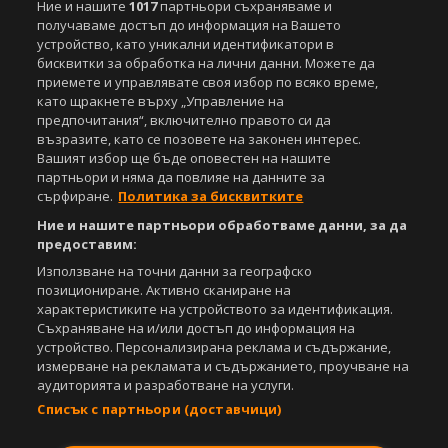
Ние и нашите
1017
партньори съхраняваме и
под закрила на Закона за авторското право и сродните му права.
получаваме достъп до информация на Вашето
Всички статии, репортажи, интервюта и други текстови, графични и
устройство, като уникални идентификатори в
видео материали, публикувани в сайта, са собственост на Агенция
бисквитки за обработка на лични данни. Можете да
Спортал, освен ако изрично е посочено друго. Допуска се
приемете и управлявате своя избор по всяко време,
публикуване на текстови материали само след писмено съгласие на
като щракнете върху „Управление на
Агенция Спортал, посочване на източника и добавяне на линк към
предпочитания“, включително правото си да
www.sportal.bg. Използването на графични и видео материали,
възразите, като се позовете на законен интерес.
публикувани в сайта, е строго забранено. Нарушителите ще бъдат
Вашият избор ще бъде оповестен на нашите
санкционирани с цялата строгост на закона.
партньори и няма да повлияе на данните за
сърфиране.
Политика за бисквитките
Свали
БЕЗПЛАТНОТО
приложение за:
Ние и нашите партньори обработваме данни, за да
iOS
Android
предоставим:
Използване на точни данни за географско
Powered by:
позициониране. Активно сканиране на
характеристиките на устройството за идентификация.
Съхраняване на и/или достъп до информация на
устройство. Персонализирана реклама и съдържание,
измерване на рекламата и съдържанието, проучване на
аудиторията и разработване на услуги.
Списък с партньори (доставчици)