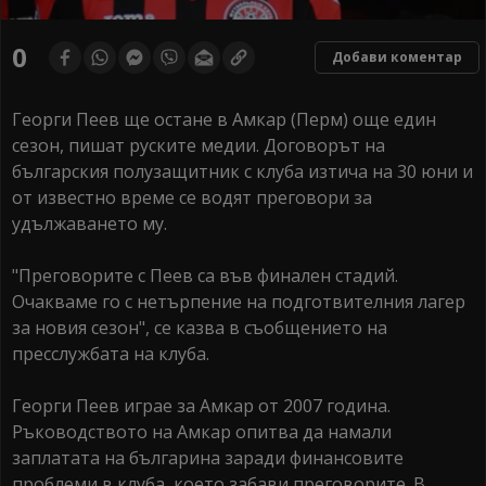
0
Добави коментар
Георги Пеев ще остане в Амкар (Перм) още един
сезон, пишат руските медии. Договорът на
българския полузащитник с клуба изтича на 30 юни и
от известно време се водят преговори за
удължаването му.
"Преговорите с Пеев са във финален стадий.
Очакваме го с нетърпение на подготвителния лагер
за новия сезон", се казва в съобщението на
пресслужбата на клуба.
Георги Пеев играе за Амкар от 2007 година.
Ръководството на Амкар опитва да намали
заплатата на българина заради финансовите
проблеми в клуба, което забави преговорите. В