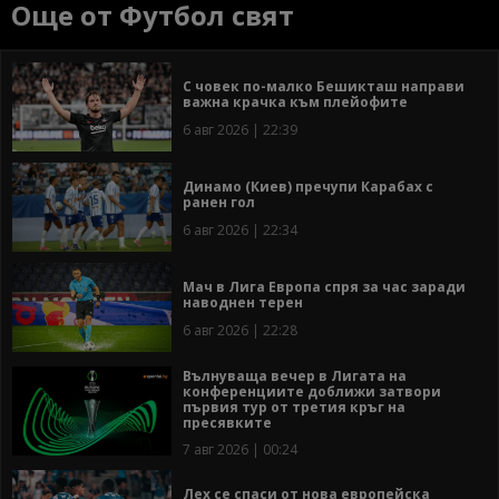
Още от Футбол свят
С човек по-малко Бешикташ направи
важна крачка към плейофите
6 авг 2026 | 22:39
Динамо (Киев) пречупи Карабах с
ранен гол
6 авг 2026 | 22:34
Мач в Лига Европа спря за час заради
наводнен терен
6 авг 2026 | 22:28
Вълнуваща вечер в Лигата на
конференциите доближи затвори
първия тур от третия кръг на
пресявките
7 авг 2026 | 00:24
Лех се спаси от нова европейска