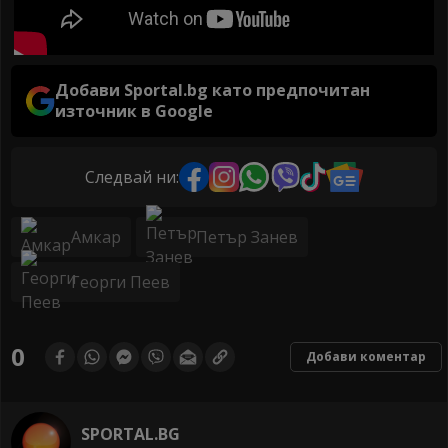
Добави Sportal.bg като предпочитан
източник в Google
Следвай ни:
Амкар
Петър Занев
Георги Пеев
0
Добави коментар
SPORTAL.BG