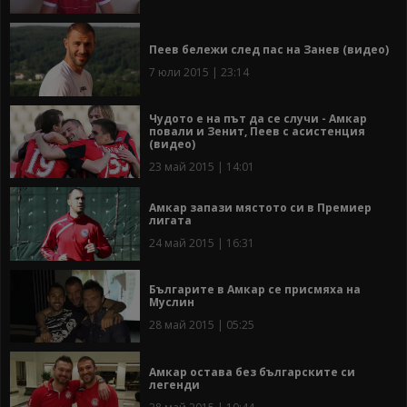
Пеев бележи след пас на Занев (видео)
7 юли 2015 | 23:14
Чудото е на път да се случи - Амкар
повали и Зенит, Пеев с асистенция
(видео)
23 май 2015 | 14:01
Амкар запази мястото си в Премиер
лигата
24 май 2015 | 16:31
Българите в Амкар се присмяха на
Муслин
28 май 2015 | 05:25
Амкар остава без българските си
легенди