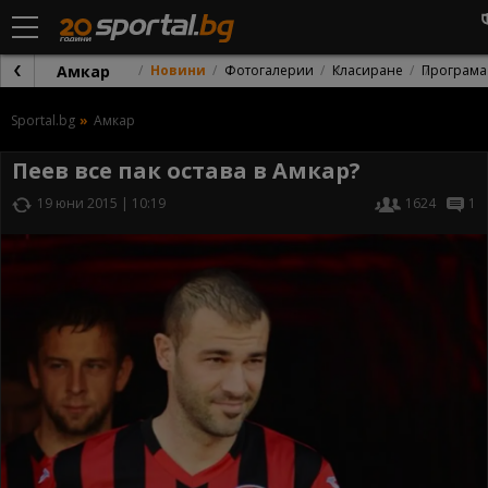
Амкар
Новини
Фотогалерии
Класиране
Програма
Sportal.bg
Амкар
Пеев все пак остава в Амкар?
19 юни 2015 | 10:19
1624
1